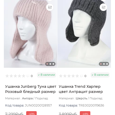
В наличии
В наличии
0
0
Ушанка Junberg Туна цвет
Ушанка Trend Харпер
Розовый бледный размер
цвет Антрацит размер
UNI
UNI
Материал :
Ангора
Подклад:
Материал :
Шерсть
Подклад:
Двухслойная/Шерстяной подвяз
Флис
Код товара:
JUN00200128957
Код товара:
TRE00200119636
7 299Руб.
3 899Руб.
-49%
-49%