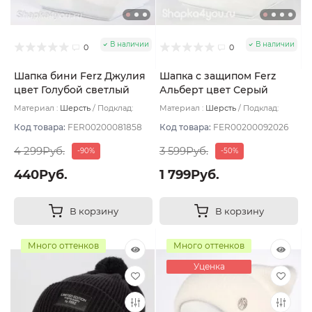
В наличии
В наличии
0
0
Шапка бини Ferz Джулия
Шапка с защипом Ferz
цвет Голубой светлый
Альберт цвет Серый
темный
Материал :
Шерсть
Подклад:
Материал :
Шерсть
Подклад:
Шерстяной подвяз
Двухслойная/Шерстяной подвяз
Код товара:
FER00200081858
Код товара:
FER00200092026
4 299Руб.
3 599Руб.
-90%
-50%
440Руб.
1 799Руб.
В корзину
В корзину
Много оттенков
Много оттенков
Уценка