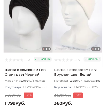
В наличии
В наличии
0
0
Шапка с помпоном Ferz
Шапка с отворотом Ferz
Стрит цвет Черный
Бруклин цвет Белый
Материал :
Шерсть
Подклад:
Материал :
Шерсть
Подклад:
Без
Двухслойная/Шерстяной подвяз
подклада
Код товара:
FER00200143051
Код товара:
FER00200081826
3 599Руб.
3 599Руб.
-50%
-90%
1 799Руб.
360Руб.