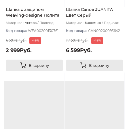
Шапка с защипом
Шапка Canoe JUANITA
Weaving-designe Лолита
цвет Серый
цвет Дымка
Материал :
Ангора
Подклад:
Материал :
Кашемир
Подклад:
Двухслойная
Двухслойная/Шерстяной подвяз
Код товара:
WEA00200130761
Код товара:
CAN00200093642
5 899Руб.
12 899Руб.
-49%
-49%
2 999Руб.
6 599Руб.
В корзину
В корзину
Много оттенков
Много оттенков