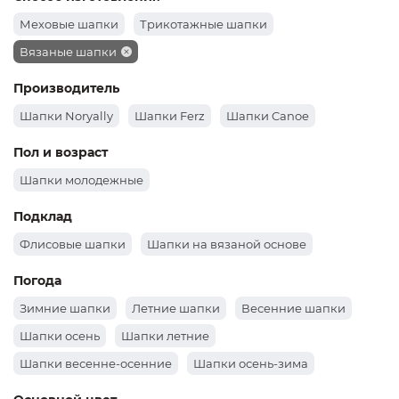
Показать еще
1
2
3
4
5
6
7
8
9
>
>|
Способ изготовления
Меховые шапки
Трикотажные шапки
Вязаные шапки
Производитель
Шапки Noryally
Шапки Ferz
Шапки Canoe
Пол и возраст
Шапки молодежные