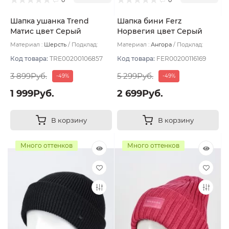
Шапка ушанка Trend
Шапка бини Ferz
Матис цвет Серый
Норвегия цвет Серый
светлый размер 56-58
темный
Материал :
Шерсть
Подклад:
Материал :
Ангора
Подклад:
Флис
Двухслойная
Код товара:
TRE00200106857
Код товара:
FER00200116169
3 899Руб.
5 299Руб.
-49%
-49%
1 999Руб.
2 699Руб.
В корзину
В корзину
Много оттенков
Много оттенков