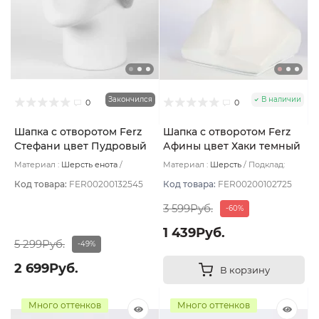
Закончился
В наличии
0
0
Шапка с отворотом Ferz
Шапка с отворотом Ferz
Стефани цвет Пудровый
Афины цвет Хаки темный
Материал :
Шерсть енота
Материал :
Шерсть
Подклад:
Подклад:
Без подклада
Двухслойная/Шерстяной подвяз
Код товара:
FER00200132545
Код товара:
FER00200102725
3 599Руб.
-60%
1 439Руб.
5 299Руб.
-49%
2 699Руб.
В корзину
Много оттенков
Много оттенков