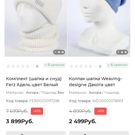
В наличии
В наличии
0
0
Комплект (шапка и снуд)
Колпак шапка Weaving-
Ferz Адель цвет Белый
designe Дакота цвет
Голубой
Материал :
Ангора
Подклад:
Без
Материал :
Ангора
Подклад:
подклада
Двухслойная
Код товара:
FER00200117296
Код товара:
WED00200116913
7 699Руб.
4 899Руб.
-49%
-49%
3 899Руб.
2 499Руб.