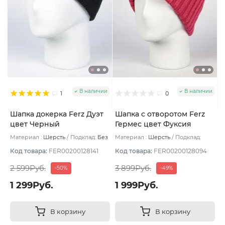
В наличии
В наличии
1
0
Шапка докерка Ferz Дуэт
Шапка с отворотом Ferz
цвет Черный
Гермес цвет Фуксия
Материал :
Шерсть
Подклад:
Без
Материал :
Шерсть
Подклад:
подклада
Двухслойная/Шерстяной подвяз
Код товара:
FER00200128141
Код товара:
FER00200128094
2 599Руб.
3 899Руб.
-50%
-49%
1 299Руб.
1 999Руб.
В корзину
В корзину