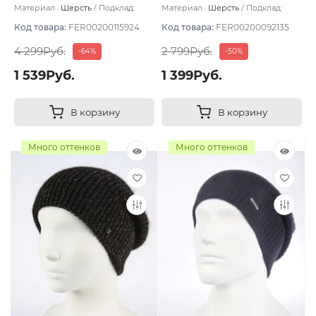
светлый
Материал :
Шерсть
Подклад:
Материал :
Шерсть
Подклад:
Флис
Двухслойная/Шерстяной подвяз
Код товара:
FER00200115924
Код товара:
FER00200092135
4 299Руб.
2 799Руб.
-64%
-50%
1 539Руб.
1 399Руб.
В корзину
В корзину
Много оттенков
Много оттенков