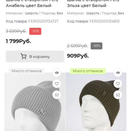
Анабель цвет Белый
Эльза цвет Белый
Материал :
Шерсть
Подклад:
Без
Материал :
Шерсть
Подклад:
Без
подклада
подклада
Код товара:
FER00200134727
Код товара:
FER00200134810
3 599Руб.
-50%
1 799Руб.
2 599Руб.
-65%
909Руб.
В корзину
Много оттенков
Много оттенков