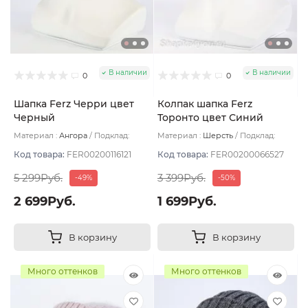
В наличии
В наличии
0
0
Шапка Ferz Черри цвет
Колпак шапка Ferz
Черный
Торонто цвет Синий
тёмный
Материал :
Ангора
Подклад:
Материал :
Шерсть
Подклад:
Двухслойная/Шерстяной подвяз
Двухслойная
Код товара:
FER00200116121
Код товара:
FER00200066527
5 299Руб.
3 399Руб.
-49%
-50%
2 699Руб.
1 699Руб.
В корзину
В корзину
Много оттенков
Много оттенков