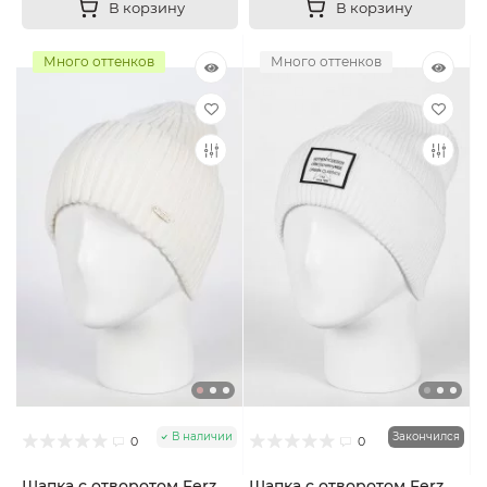
В корзину
В корзину
Много оттенков
Много оттенков
В наличии
Закончился
0
0
Шапка с отворотом Ferz
Шапка с отворотом Ferz