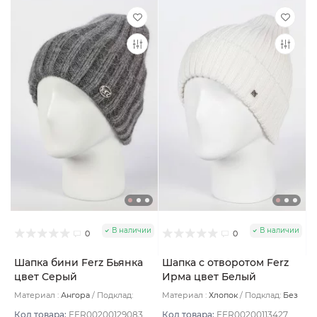
В наличии
В наличии
0
0
Шапка бини Ferz Бьянка
Шапка с отворотом Ferz
цвет Серый
Ирма цвет Белый
Материал :
Ангора
Подклад:
Материал :
Хлопок
Подклад:
Без
Флис
подклада
Код товара:
FER00200129083
Код товара:
FER00200113427