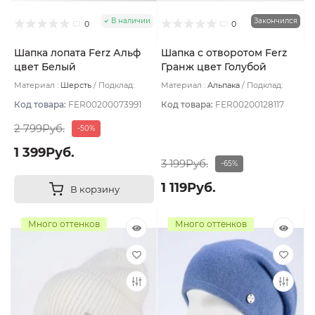
В наличии
Закончился
0
0
Шапка лопата Ferz Альф
Шапка с отворотом Ferz
цвет Белый
Гранж цвет Голубой
светлый
Материал :
Шерсть
Подклад:
Материал :
Альпака
Подклад:
Двухслойная/Шерстяной подвяз
Двухслойная
Код товара:
FER00200073991
Код товара:
FER00200128117
2 799Руб.
-50%
1 399Руб.
3 199Руб.
-65%
1 119Руб.
В корзину
Много оттенков
Много оттенков