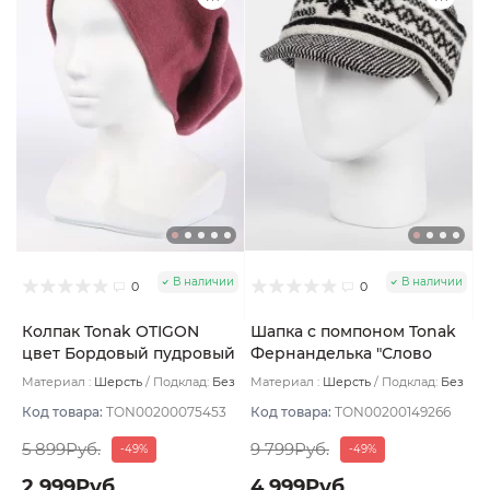
В наличии
В наличии
0
0
Колпак Tonak OTIGON
Шапка с помпоном Tonak
цвет Бордовый пудровый
Фернанделька "Слово
пацана" цвет черный/бел
Материал :
Шерсть
Подклад:
Без
Материал :
Шерсть
Подклад:
Без
размер 56-59
подклада
подклада
Код товара:
TON00200075453
Код товара:
TON00200149266
5 899Руб.
9 799Руб.
-49%
-49%
2 999Руб.
4 999Руб.