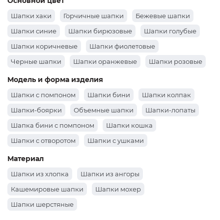
Подклад
Флисовые шапки
Шапки на вязаной основе
Погода
Зимние шапки
Летние шапки
Весенние шапки
Шапки осень
Шапки летние
Шапки весенне-осенние
Шапки осень-зима
Основной цвет
Шапки хаки
Горчичные шапки
Бежевые шапки
Шапки синие
Шапки бирюзовые
Шапки голубые
Шапки коричневые
Шапки фиолетовые
Черные шапки
Шапки оранжевые
Шапки розовые
Шапки зеленые
Шапки бордовые
Белые шапки
Модель и форма изделия
Шапки серые
Шапки желтые
Красные шапки
Шапки с помпоном
Шапки бини
Шапки колпак