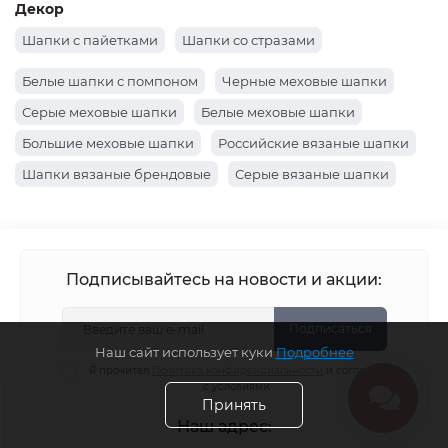
Шапки-боярки
Объемные шапки
Шапки-лопаты
Шапка бини с помпоном
Шапки кошка
Шапки с отворотом
Шапки с ушками
Шапки докерки как носил Жак-Ив Кусто
Материал
Шапки из хлопка
Шапки из ангоры
Кашемировые шапки
Шапки мохер
Шапки шерстяные
Декор
Шапки с пайетками
Шапки со стразами
Белые шапки с помпоном
Черные меховые шапки
Серые меховые шапки
Наш сайт использует куки
Белые меховые шапки
Подробнее
Большие меховые шапки
Российские вязаные шапки
Принять
Шапки вязаные брендовые
Серые вязаные шапки
Вязаные коричневые шапки
Шапки вязаные хаки