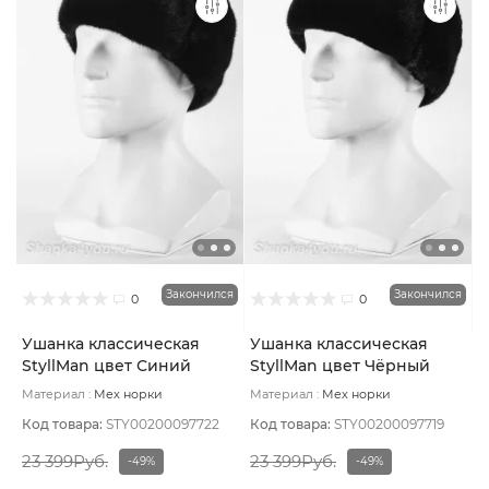
Закончился
Закончился
0
0
Ушанка классическая
Ушанка классическая
StyllMan цвет Синий
StyllMan цвет Чёрный
тёмный размер 59
размер 59
Материал :
Мех норки
Материал :
Мех норки
натуральный
Подклад:
Вискоза
натуральный
Подклад:
Вискоза
Код товара:
STY00200097722
Код товара:
STY00200097719
23 399Руб.
23 399Руб.
-49%
-49%