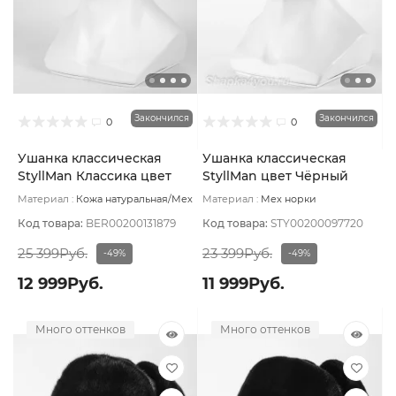
Закончился
Закончился
0
0
Ушанка классическая
Ушанка классическая
StyllMan Классика цвет
StyllMan цвет Чёрный
Коричневый очень
размер 60
Материал :
Кожа натуральная/Мех
Материал :
Мех норки
темный размер 61
норки натуральный
Подклад:
натуральный
Подклад:
Вискоза
Шёлк
Код товара:
BER00200131879
Код товара:
STY00200097720
25 399Руб.
23 399Руб.
-49%
-49%
12 999Руб.
11 999Руб.
Много оттенков
Много оттенков