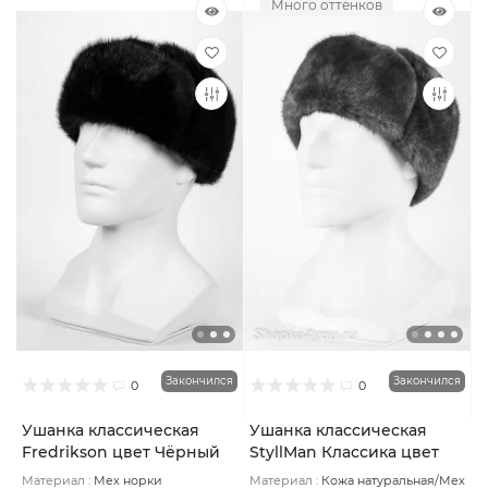
Много оттенков
Закончился
Закончился
0
0
Ушанка классическая
Ушанка классическая
Fredrikson цвет Чёрный
StyllMan Классика цвет
размер 59-60
Коричневый темный
Материал :
Мех норки
Материал :
Кожа натуральная/Мех