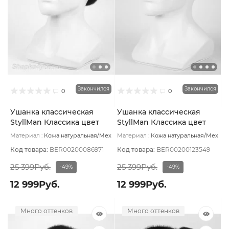
Закончился
Закончился
0
0
Ушанка классическая
Ушанка классическая
StyllMan Классика цвет
StyllMan Классика цвет
Чёрный размер 61
Синий оч тёмный размер
Материал :
Кожа натуральная/Мех
Материал :
Кожа натуральная/Мех
60
норки натуральный
Подклад:
норки натуральный
Подклад:
Шёлк
Шёлк
Код товара:
BER00200086971
Код товара:
BER00200123549
25 399Руб.
25 399Руб.
-49%
-49%
12 999Руб.
12 999Руб.
Много оттенков
Много оттенков