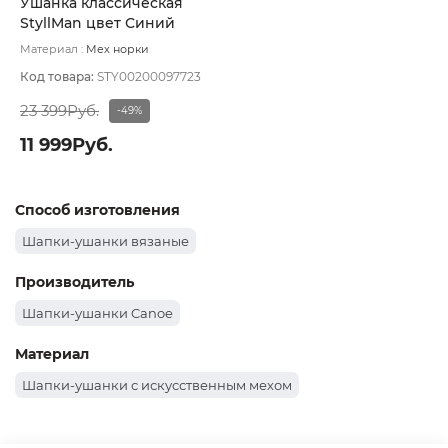
Ушанка классическая
StyllMan цвет Синий
тёмный размер 60
Материал :
Мех норки
натуральный
Подклад:
Вискоза
Код товара:
STY00200097723
23 399Руб.
-49%
11 999Руб.
Способ изготовления
Шапки-ушанки вязаные
Производитель
Шапки-ушанки Canoe
Материал
Шапки-ушанки с искусственным мехом