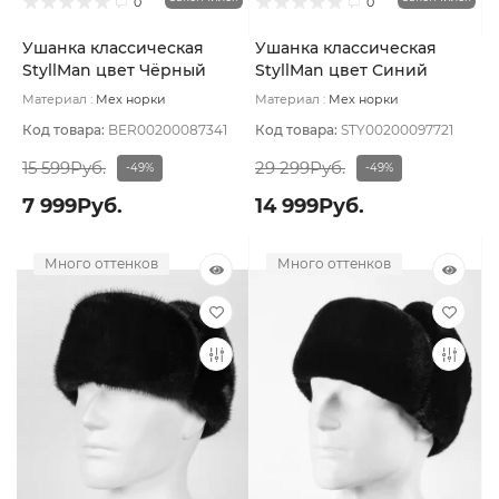
0
0
Ушанка классическая
Ушанка классическая
StyllMan цвет Чёрный
StyllMan цвет Синий
размер 61
тёмный размер 58
Материал :
Мех норки
Материал :
Мех норки
натуральный
Подклад:
Вискоза
натуральный
Подклад:
Вискоза
Код товара:
BER00200087341
Код товара:
STY00200097721
15 599Руб.
29 299Руб.
-49%
-49%
7 999Руб.
14 999Руб.
Много оттенков
Много оттенков