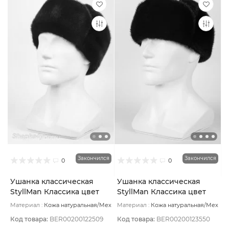
Закончился
Закончился
0
0
Ушанка классическая
Ушанка классическая
StyllMan Классика цвет
StyllMan Классика цвет
Чёрный размер 62
Синий оч тёмный размер
Материал :
Кожа натуральная/Мех
Материал :
Кожа натуральная/Мех
61
норки натуральный
Подклад:
норки натуральный
Подклад:
Шёлк
Шёлк
Код товара:
BER00200122509
Код товара:
BER00200123550