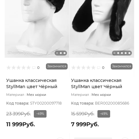
Закончился
Закончился
0
0
Ушанка классическая
Ушанка классическая
StyllMan цвет Чёрный
StyllMan цвет Чёрный
размер 58
размер 59
Материал :
Мех норки
Материал :
Мех норки
натуральный
Подклад:
Вискоза
натуральный
Подклад:
Вискоза
Код товара:
STY00200097718
Код товара:
BER00200085686
23 399Руб.
15 599Руб.
-49%
-49%
11 999Руб.
7 999Руб.