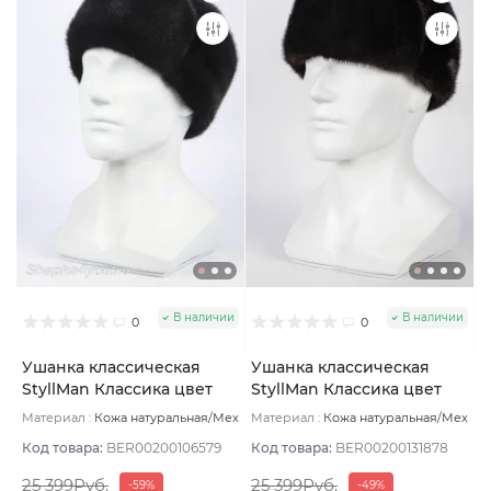
В наличии
В наличии
0
0
Ушанка классическая
Ушанка классическая
StyllMan Классика цвет
StyllMan Классика цвет
Чёрный размер 56
Коричневый очень
Материал :
Кожа натуральная/Мех
Материал :
Кожа натуральная/Мех
темный размер 60
норки натуральный
Подклад:
норки натуральный
Подклад:
Шёлк
Шёлк
Код товара:
BER00200106579
Код товара:
BER00200131878
25 399Руб.
25 399Руб.
-59%
-49%