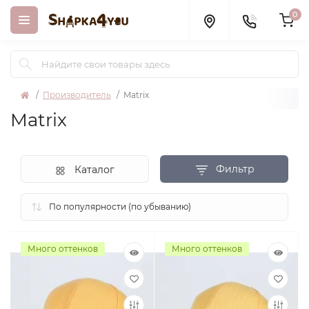
0
Производитель
Matrix
Matrix
Фильтр
Каталог
Много оттенков
Много оттенков