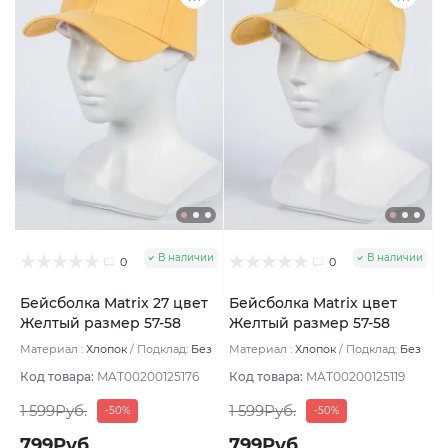
В наличии
В наличии
0
0
Бейсболка Matrix 27 цвет
Бейсболка Matrix цвет
Желтый размер 57-58
Желтый размер 57-58
Материал :
Хлопок
Подклад:
Без
Материал :
Хлопок
Подклад:
Без
подклада
подклада
Код товара:
MAT00200125176
Код товара:
MAT00200125119
1 599Руб.
1 599Руб.
-50%
-50%
799Руб.
799Руб.