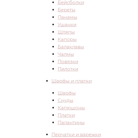
Бейсболки
Береты
Панамы
Ушанки
Шляпы
Капоры
Балаклавы
Чалмы
Повязки
Пилотки
Шарфы и платки
Шарфы
Снуды
Капюшоны
Платки
Палантины
Перчатки и варежки