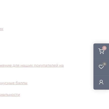
ия
0
0
жение для наших покупателей на
бонусные баллы
иальности