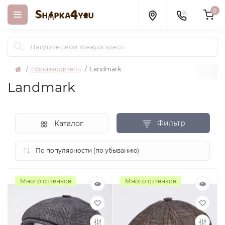
0
Производитель
Landmark
Landmark
Фильтр
Каталог
Много оттенков
Много оттенков