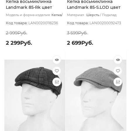
Кепка восьмиклинка
Кепка восьмиклинка
Landmark 85-Rk цвет
Landmark 85-S.LOD цвет
Серый темный размер 56
Серый размер 61
Модель и форма изделия:
Кепка/
Материал :
Шерсть
Подклад:
Восьмиклинка
Модель:
85-Rk
Полиэстер
Код товара:
LAN00200116236
Код товара:
LAN00200092473
2 999Руб.
3 599Руб.
2 299Руб.
2 699Руб.