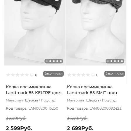
Закончился
Закончился
0
0
Кепка восьмиклинка
Кепка восьмиклинка
Landmark 85-KELTRE цвет
Landmark 85-SMIT цвет
Коричневый темный
Серый размер 60
Материал :
Шерсть
Подклад:
Материал :
Шерсть
Подклад:
размер 60
Термостежка
Термостежка
Код товара:
LAN00200116250
Код товара:
LAN00200092423
3 399Руб.
3 599Руб.
2 599Руб.
2 699Руб.