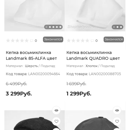
Закончился
Закончился
0
0
Кепка восьмиклинка
Кепка восьмиклинка
Landmark 85-ALFA цвет
Landmark QUADRO цвет
Бежевый размер 57
Серый размер 56
Материал :
Шерсть
Подклад:
Материал :
Хлопок
Подклад:
Термостежка
Полиэстер
Код товара:
LAN00200094664
Код товара:
LAN00200088705
6 499Руб.
1 699Руб.
3 299Руб.
1 299Руб.