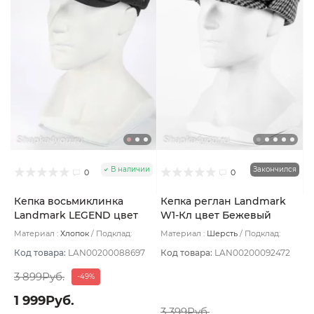
В наличии
Закончился
0
0
Кепка восьмиклинка
Кепка реглан Landmark
Landmark LEGEND цвет
W1-Кл цвет Бежевый
Черный размер 58
размер 59
Материал :
Хлопок
Подклад:
Материал :
Шерсть
Подклад:
Полиэстер
Вискоза
Код товара:
LAN00200088697
Код товара:
LAN00200092472
3 899Руб.
-49%
1 999Руб.
3 399Руб.