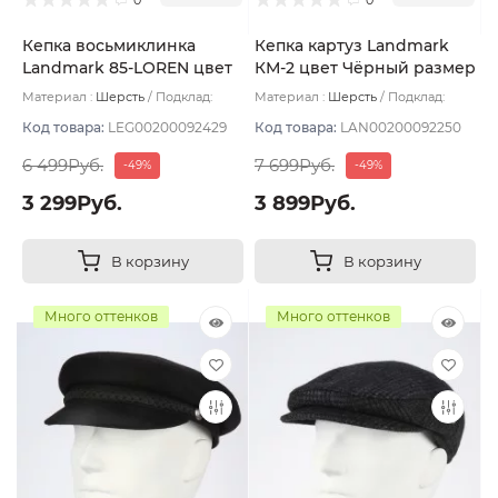
Кепка восьмиклинка
Кепка картуз Landmark
Landmark 85-LOREN цвет
КМ-2 цвет Чёрный размер
Серо-голубой размер 57
60
Материал :
Шерсть
Подклад:
Материал :
Шерсть
Подклад:
Полиэстер
Вискоза
Код товара:
LEG00200092429
Код товара:
LAN00200092250
6 499Руб.
7 699Руб.
-49%
-49%
3 299Руб.
3 899Руб.
В корзину
В корзину
Много оттенков
Много оттенков