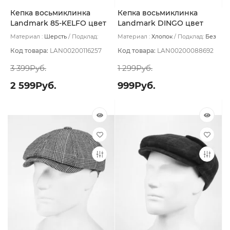
Кепка восьмиклинка
Кепка восьмиклинка
Landmark 85-KELFO цвет
Landmark DINGO цвет
Серый темный размер 56
Чёрный размер 56
Материал :
Шерсть
Подклад:
Материал :
Хлопок
Подклад:
Без
Термостежка
подклада
Код товара:
LAN00200116257
Код товара:
LAN00200088692
3 399Руб.
1 299Руб.
2 599Руб.
999Руб.