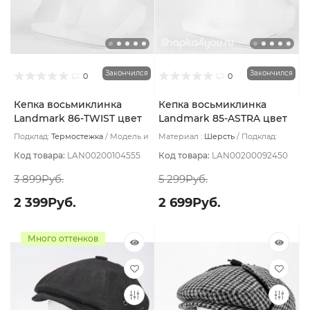
Закончился
Закончился
0
0
Кепка восьмиклинка
Кепка восьмиклинка
Landmark 86-TWIST цвет
Landmark 85-ASTRA цвет
Серый темный размер 56
Серо-коричневый размер
Подклад:
Термостежка
Модель и
Материал :
Шерсть
Подклад:
59
форма изделия:
Кепка/
Термостежка
Восьмиклинка
Код товара:
LAN00200104555
Код товара:
LAN00200092450
3 899Руб.
5 299Руб.
2 399Руб.
2 699Руб.
Много оттенков