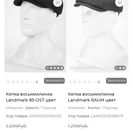
Закончился
Закончился
0
0
Кепка восьмиклинка
Кепка восьмиклинка
Landmark 85-OST цвет
Landmark RAUM цвет
Черный угольный размер
Сине-черный размер 57
Материал :
Шерсть
Подклад:
Материал :
Хлопок
Подклад:
57
Термостежка
Полиэстер
Код товара:
LAN00200092455
Код товара:
LAN00200088675
5 299Руб.
1 299Руб.