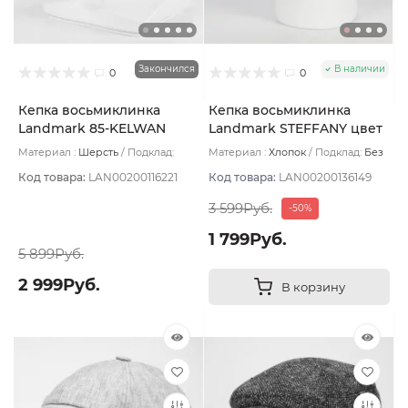
Закончился
В наличии
0
0
Кепка восьмиклинка
Кепка восьмиклинка
Landmark 85-KELWAN
Landmark STEFFANY цвет
цвет Черный угольный
Серый светлый размер 59
Материал :
Шерсть
Подклад:
Материал :
Хлопок
Подклад:
Без
размер 56
Термостежка
подклада
Код товара:
LAN00200116221
Код товара:
LAN00200136149
3 599Руб.
-50%
1 799Руб.
5 899Руб.
2 999Руб.
В корзину