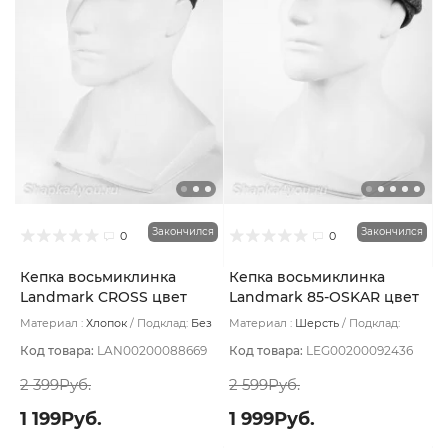
Закончился
Закончился
0
0
Кепка восьмиклинка
Кепка восьмиклинка
Landmark CROSS цвет
Landmark 85-OSKAR цвет
Серый темный размер 56
Серый размер 57
Материал :
Хлопок
Подклад:
Без
Материал :
Шерсть
Подклад:
подклада
Полиэстер
Код товара:
LAN00200088669
Код товара:
LEG00200092436
2 399Руб.
2 599Руб.
1 199Руб.
1 999Руб.