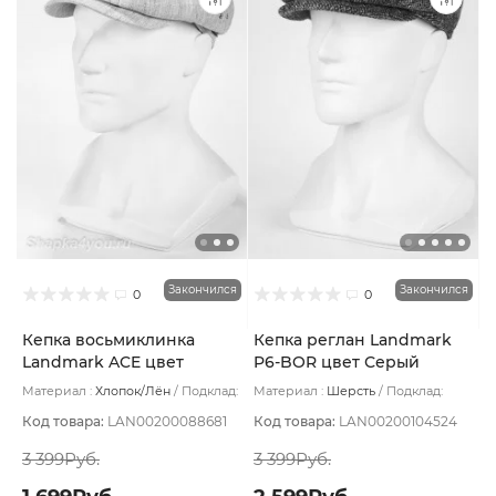
Закончился
Закончился
0
0
Кепка восьмиклинка
Кепка реглан Landmark
Landmark ACE цвет
P6-BOR цвет Серый
Бежевый светлый размер
темный размер 57
Материал :
Хлопок/Лён
Подклад:
Материал :
Шерсть
Подклад:
56
Полиэстер
Термостежка
Код товара:
LAN00200088681
Код товара:
LAN00200104524
3 399Руб.
3 399Руб.