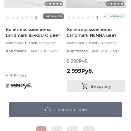
Закончился
В наличии
0
0
Кепка восьмиклинка
Кепка восьмиклинка
Landmark 85-KELTO цвет
Landmark NENNA цвет
Синий тёмный размер 56
Синий размер 57
Материал :
Шерсть
Подклад:
Материал :
Шерсть
Подклад:
Термостежка
Вискоза
Код товара:
LAN00200116220
Код товара:
LAN00200129217
5 899Руб.
2 999Руб.
5 899Руб.
2 999Руб.
В корзину
Показать еще