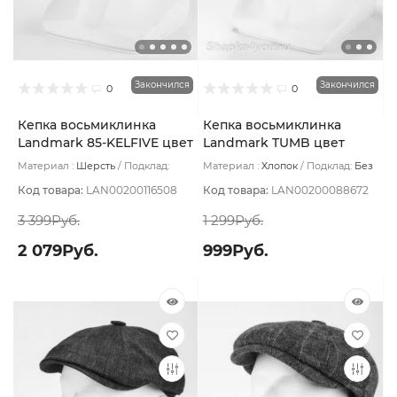
Закончился
Закончился
0
0
Кепка восьмиклинка
Кепка восьмиклинка
Landmark 85-KELFIVE цвет
Landmark TUMB цвет
Серый теплый размер 56
Бежевый тёмный размер
Материал :
Шерсть
Подклад:
Материал :
Хлопок
Подклад:
Без
56
Термостежка
подклада
Код товара:
LAN00200116508
Код товара:
LAN00200088672
3 399Руб.
1 299Руб.
2 079Руб.
999Руб.