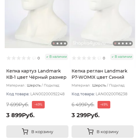
В наличии
В наличии
0
0
Кепка картуз Landmark
Кепка реглан Landmark
КВ-1 цвет Чёрный размер
P7-WOMIX цвет Синий
59
тёмный размер 56
Материал :
Шерсть
Подклад:
Материал :
Шерсть
Подклад:
Полиэстер
Термостежка
Код товара:
LAN00200092248
Код товара:
LAN00200116238
7 699Руб.
6 499Руб.
-49%
-49%
3 899Руб.
3 299Руб.
В корзину
В корзину