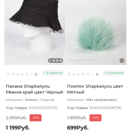
В наличии
В наличии
0
0
Панама Shapka4you
Помпон Shapka4you цвет
Рванка край цвет Чёрный
Мятный
Материал :
Хлопок
Подклад:
Материал :
Мех натуральный
Хлопок
Подклад:
Без подклада
Код товара:
SHA00200157101
Код товара:
SHA00200096790
2 399Руб.
1 399Руб.
-50%
-50%
1 199Руб.
699Руб.