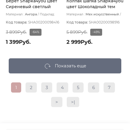
Берет Shapka4you цвет
Колпак шапка Shapka4you
Сиреневый светлый
цвет Шоколадный тем
Материал :
Ангора
Подклад:
Материал :
Мех искусственный
Шерстяной подвяз
Подклад:
Вискоза
Код товара:
SHA00200098416
Код товара:
SHA00200098916
3 899Руб.
5 899Руб.
-64%
-49%
1 399Руб.
2 999Руб.
Показать еще
1
2
3
4
5
6
7
>
>|