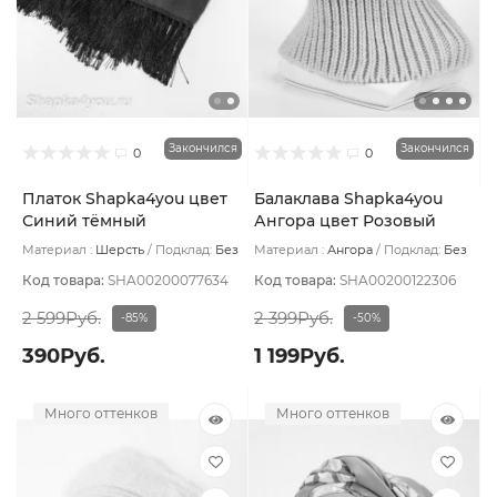
Закончился
Закончился
0
0
Платок Shapka4you цвет
Балаклава Shapka4you
Синий тёмный
Ангора цвет Розовый
бледный
Материал :
Шерсть
Подклад:
Без
Материал :
Ангора
Подклад:
Без
подклада
подклада
Код товара:
SHA00200077634
Код товара:
SHA00200122306
2 599Руб.
2 399Руб.
-85%
-50%
390Руб.
1 199Руб.
Много оттенков
Много оттенков