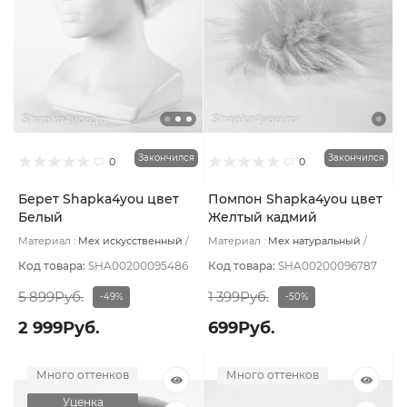
Закончился
Закончился
0
0
Берет Shapka4you цвет
Помпон Shapka4you цвет
Белый
Желтый кадмий
Материал :
Мех искусственный
Материал :
Мех натуральный
Подклад:
Вискоза
Подклад:
Без подклада
Код товара:
SHA00200095486
Код товара:
SHA00200096787
5 899Руб.
1 399Руб.
-49%
-50%
2 999Руб.
699Руб.
Много оттенков
Много оттенков
Уценка