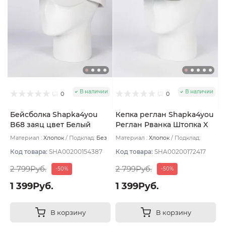
В наличии
В наличии
0
0
Бейсболка Shapka4you
Кепка реглан Shapka4you
B68 заяц цвет Белый
Реглан Рванка Штопка X
размер UNI
цвет Чёрный размер 58-
Материал :
Хлопок
Подклад:
Без
Материал :
Хлопок
Подклад:
60
подклада
Вентилируемая сетка
Код товара:
SHA00200154387
Код товара:
SHA00200172417
2 799Руб.
2 799Руб.
-50%
-50%
1 399Руб.
1 399Руб.
В корзину
В корзину