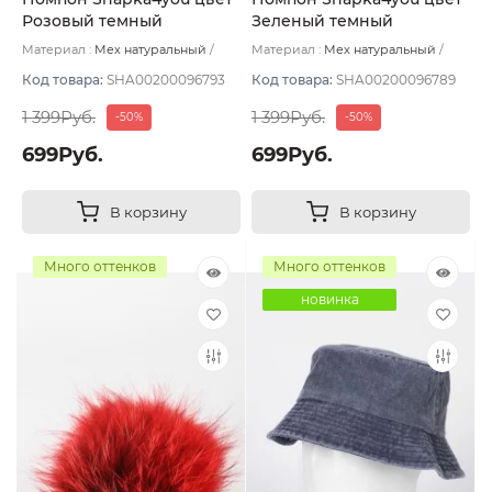
Розовый темный
Зеленый темный
Материал :
Мех натуральный
Материал :
Мех натуральный
Подклад:
Без подклада
Подклад:
Без подклада
Код товара:
SHA00200096793
Код товара:
SHA00200096789
1 399Руб.
1 399Руб.
-50%
-50%
699Руб.
699Руб.
В корзину
В корзину
Много оттенков
Много оттенков
новинка