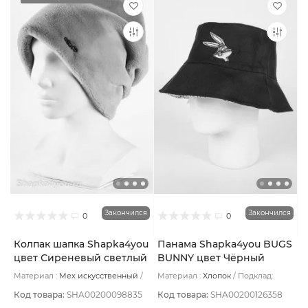
Закончился
Закончился
0
0
Колпак шапка Shapka4you
Панама Shapka4you BUGS
цвет Сиреневый светлый
BUNNY цвет Чёрный
холодный
Материал :
Мех искусственный
Материал :
Хлопок
Подклад:
Подклад:
Вискоза
Двусторонняя
Код товара:
SHA00200098835
Код товара:
SHA00200126358