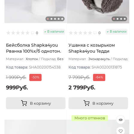
В наличии
В наличии
0
0
Бейсболка Shapka4you
Ушанка с козырьком
Рванка 100%х/б однотон.
Shapka4you Тедди
джинс тонк цвет Чёрный
козырек цвет Серый
Материал :
Хлопок
Подклад:
Без
Материал :
Экокаракуль
Подклад:
размер UNI
размер UNI
подклада
Флис
Код товара:
SHA00200154538
Код товара:
SHA00200131875
1 999Руб.
7 799Руб.
-50%
-64%
999Руб.
2 799Руб.
В корзину
В корзину
Много оттенков