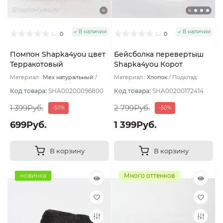
В наличии
В наличии
0
0
Помпон Shapka4you цвет
Бейсболка перевертыш
Терракотовый
Shapka4you Корот
Козырёк мал белая
Материал :
Мех натуральный
Материал :
Хлопок
Подклад:
нашивка Hobo корич
Подклад:
Без подклада
Хлопок
Код товара:
SHA00200096800
Код товара:
SHA00200172414
хлястик цвет Черный
размер 57-59
1 399Руб.
2 799Руб.
-50%
-50%
699Руб.
1 399Руб.
В корзину
В корзину
новинка
Много оттенков