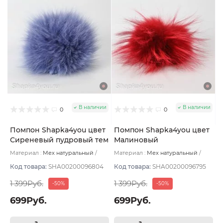
В наличии
В наличии
0
0
Помпон Shapka4you цвет
Помпон Shapka4you цвет
Сиреневый пудровый тем
Малиновый
Материал :
Мех натуральный
Материал :
Мех натуральный
Подклад:
Без подклада
Подклад:
Без подклада
Код товара:
SHA00200096804
Код товара:
SHA00200096795
1 399Руб.
1 399Руб.
-50%
-50%
699Руб.
699Руб.