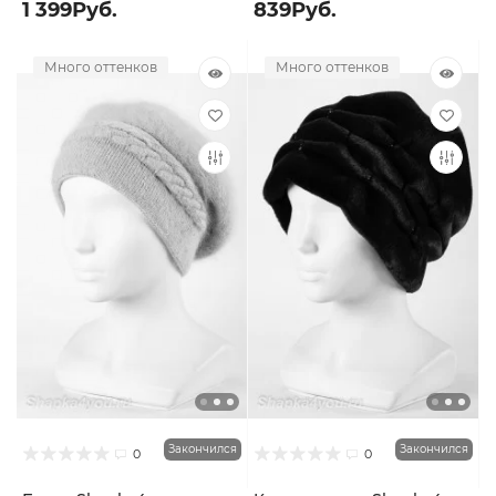
1 399Руб.
839Руб.
Много оттенков
Много оттенков
Закончился
Закончился
0
0