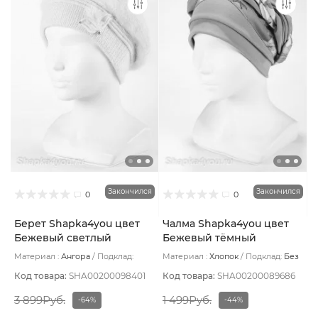
Закончился
Закончился
0
0
Берет Shapka4you цвет
Чалма Shapka4you цвет
Бежевый светлый
Бежевый тёмный
Материал :
Ангора
Подклад:
Материал :
Хлопок
Подклад:
Без
Шерстяной подвяз
подклада
Код товара:
SHA00200098401
Код товара:
SHA00200089686
3 899Руб.
1 499Руб.
-64%
-44%