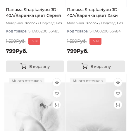
Панама Shapka4you JD-
Панама Shapka4you JD-
40A/Варенка цвет Серый
40A/Варенка цвет Хаки
темный
светлый
Материал :
Хлопок
Подклад:
Без
Материал :
Хлопок
Подклад:
Без
подклада
подклада
Код товара:
SHA00200156485
Код товара:
SHA00200156484
1 599Руб.
1 599Руб.
-50%
-50%
799Руб.
799Руб.
В корзину
В корзину
Много оттенков
Много оттенков