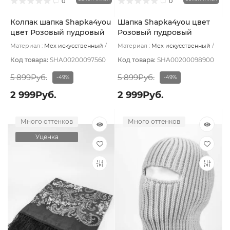
0
0
Колпак шапка Shapka4you
Шапка Shapka4you цвет
цвет Розовый пудровый
Розовый пудровый
светлый оч
Материал :
Мех искусственный
Материал :
Мех искусственный
Подклад:
Без подклада
Подклад:
Флис
Код товара:
SHA00200097560
Код товара:
SHA00200098900
5 899Руб.
5 899Руб.
-49%
-49%
2 999Руб.
2 999Руб.
Много оттенков
Много оттенков
Уценка