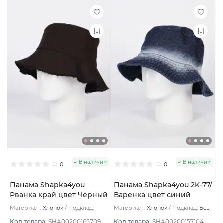
В наличии
В наличии
0
0
Панама Shapka4you
Панама Shapka4you 2K-77/
Рванка край цвет Чёрный
Варенка цвет синий
светлый
Материал :
Хлопок
Подклад:
Материал :
Хлопок
Подклад:
Без
Хлопок
подклада
Код товара:
SHA00200165709
Код товара:
SHA00200157104