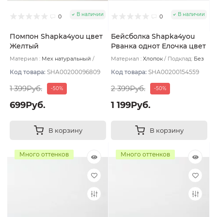
В наличии
В наличии
0
0
Помпон Shapka4you цвет
Бейсболка Shapka4you
Желтый
Рванка однот Елочка цвет
Бежевый светлый размер
Материал :
Мех натуральный
Материал :
Хлопок
Подклад:
Без
UNI
Подклад:
Без подклада
подклада
Код товара:
SHA00200096809
Код товара:
SHA00200154559
1 399Руб.
2 399Руб.
-50%
-50%
699Руб.
1 199Руб.
В корзину
В корзину
Много оттенков
Много оттенков