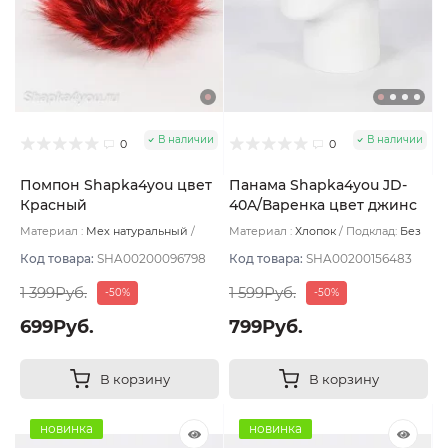
В наличии
В наличии
0
0
Помпон Shapka4you цвет
Панама Shapka4you JD-
Красный
40A/Варенка цвет джинс
Материал :
Мех натуральный
Материал :
Хлопок
Подклад:
Без
Подклад:
Без подклада
подклада
Код товара:
SHA00200096798
Код товара:
SHA00200156483
1 399Руб.
1 599Руб.
-50%
-50%
699Руб.
799Руб.
В корзину
В корзину
новинка
новинка