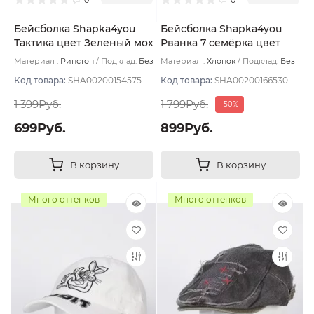
Бейсболка Shapka4you
Бейсболка Shapka4you
Тактика цвет Зеленый мох
Рванка 7 семёрка цвет
размер 57-59
Чёрный размер UNI
Материал :
Рипстоп
Подклад:
Без
Материал :
Хлопок
Подклад:
Без
подклада
подклада
Код товара:
SHA00200154575
Код товара:
SHA00200166530
1 399Руб.
1 799Руб.
-50%
699Руб.
899Руб.
В корзину
В корзину
Много оттенков
Много оттенков