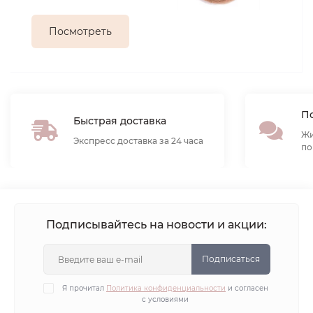
Посмотреть
По
Быстрая доставка
Жи
Экспресс доставка за 24 часа
по
Подписывайтесь на новости и акции:
Подписаться
Я прочитал
Политика конфиденциальности
и согласен
с условиями