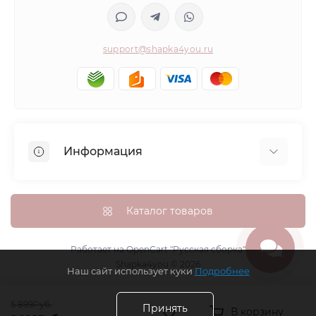
support@shapka4you.ru
Информация
О Shapka4you
Доставка, оплата и бонусные баллы
Каталог товаров
Гарантия возврата
Политика конфиденциальности
Работает на
OpenCart "Русская сборка"
Shapka4you © 2026
Контакты
Наш сайт использует куки
Подробнее
Возврат товара
5 899Руб.
Карта сайта
Принять
В корзину