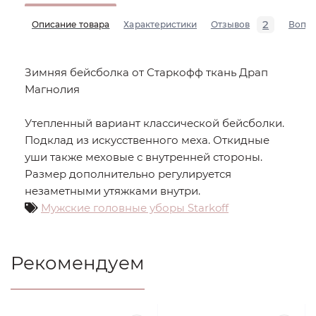
2
Описание товара
Характеристики
Отзывов
Вопр
Зимняя бейсболка от Старкофф ткань Драп
Магнолия
Утепленный вариант классической бейсболки.
Подклад из искусственного меха. Откидные
уши также меховые с внутренней стороны.
Размер дополнительно регулируется
незаметными утяжками внутри.
Мужские головные уборы Starkoff
Рекомендуем