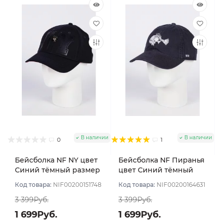
В наличии
В наличии
0
1
Бейсболка NF NY цвет
Бейсболка NF Пиранья
Синий тёмный размер
цвет Синий тёмный
57-59
размер 57-59
Код товара:
NIF00200151748
Код товара:
NIF00200164631
3 399Руб.
3 399Руб.
1 699Руб.
1 699Руб.