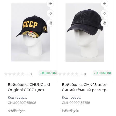
В наличии
В наличии
0
0
Бейсболка CHUNGLIM
Бейсболка CMK 15 цвет
Original СССР цвет
Синий тёмный размер
синий светлый размер
57-58
Код товара:
Код товара:
56-58
CHU00200165808
CMK00200138758
3 599Руб.
1 399Руб.