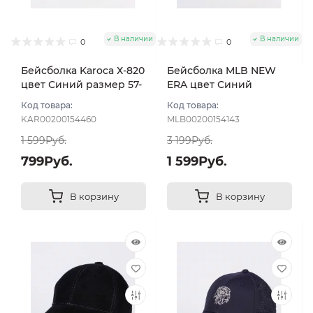
В наличии
В наличии
0
0
Бейсболка Karoca Х-820
Бейсболка MLB NEW
цвет Синий размер 57-
ERA цвет Синий
59
тёмный размер 57-59
Код товара:
Код товара:
KAR00200154460
MLB00200154143
1 599Руб.
3 199Руб.
799Руб.
1 599Руб.
В корзину
В корзину