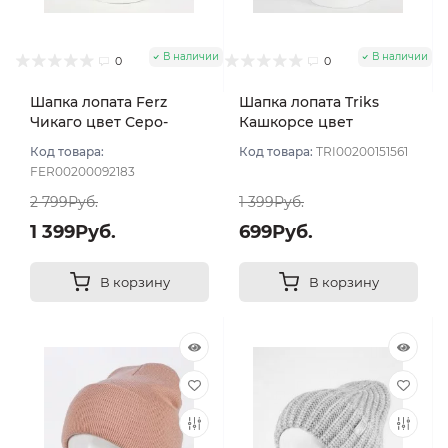
В наличии
В наличии
0
0
Шапка лопата Ferz
Шапка лопата Triks
Чикаго цвет Серо-
Кашкорсе цвет
розовый
Пудровый тем
Код товара:
Код товара:
TRI00200151561
FER00200092183
2 799Руб.
1 399Руб.
1 399Руб.
699Руб.
В корзину
В корзину