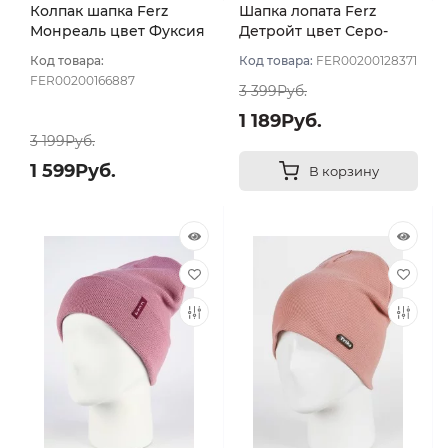
Колпак шапка Ferz
Шапка лопата Ferz
Монреаль цвет Фуксия
Детройт цвет Серо-
розовый
Код товара:
Код товара:
FER00200128371
FER00200166887
3 399Руб.
1 189Руб.
3 199Руб.
1 599Руб.
В корзину