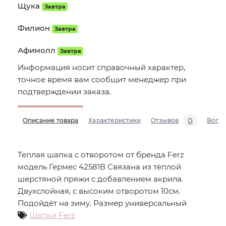
Щука
Завтра
Филион
Завтра
Афимолл
Завтра
Информация носит справочный характер,
точное время вам сообщит менеджер при
подтверждении заказа.
0
Описание товара
Характеристики
Отзывов
Вопр
Теплая шапка с отворотом от бренда Ferz
модель Гермес 42581В Связана из тёплой
шерстяной пряжи с добавлением акрила.
Двухслойная, с высоким отворотом 10см.
Подойдёт на зиму. Размер универсальный
Шапки Ferz