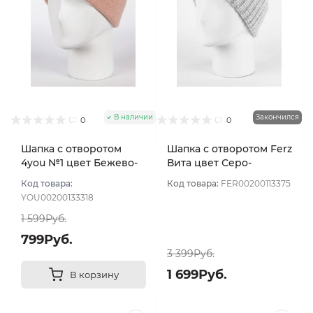
В наличии
Закончился
0
0
Шапка с отворотом
Шапка с отворотом Ferz
4you №1 цвет Бежево-
Вита цвет Серо-
пудровый
розовый
Код товара:
Код товара:
FER00200113375
YOU00200133318
1 599Руб.
799Руб.
3 399Руб.
1 699Руб.
В корзину