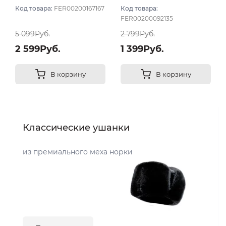
светлый
Код товара:
FER00200167167
Код товара:
FER00200092135
5 099Руб.
2 799Руб.
2 599Руб.
1 399Руб.
В корзину
В корзину
Классические ушанки
из премиального меха норки