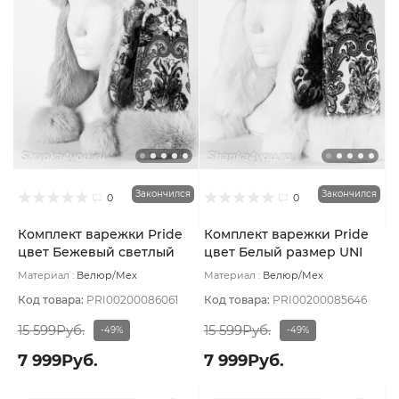
Закончился
Закончился
0
0
Комплект варежки Pride
Комплект варежки Pride
цвет Бежевый светлый
цвет Белый размер UNI
размер UNI
Материал :
Велюр/Мех
Материал :
Велюр/Мех
натуральный
Подклад:
Вискоза
натуральный
Подклад:
Вискоза
Код товара:
PRI00200086061
Код товара:
PRI00200085646
15 599Руб.
15 599Руб.
-49%
-49%
7 999Руб.
7 999Руб.