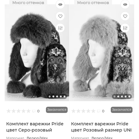
Много оттенков
Много оттенков
Закончился
Закончился
0
0
Комплект варежки Pride
Комплект варежки Pride
цвет Серо-розовый
цвет Розовый размер UNI
размер UNI
Материал :
Велюр/Мех
Материал :
Велюр/Мех