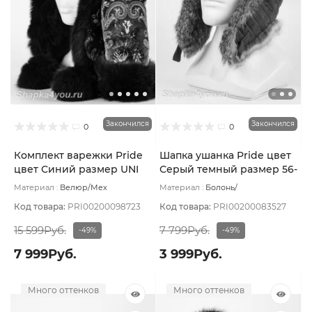
Закончился
Закончился
0
0
Комплект варежки Pride
Шапка ушанка Pride цвет
цвет Синий размер UNI
Серый темный размер 56-
59
Материал :
Велюр/Мех
Материал :
Болонь/
натуральный
Подклад:
Вискоза
Комбинированный/Мех
натуральный
Подклад:
Мех
Код товара:
PRI00200098723
Код товара:
PRI00200083527
натуральный
15 599Руб.
7 799Руб.
-49%
-49%
7 999Руб.
3 999Руб.
Много оттенков
Много оттенков