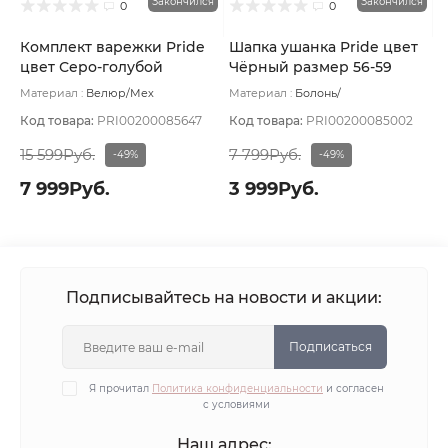
Закончился
Закончился
0
0
Комплект варежки Pride
Шапка ушанка Pride цвет
цвет Серо-голубой
Чёрный размер 56-59
размер UNI
Материал :
Велюр/Мех
Материал :
Болонь/
натуральный
Подклад:
Вискоза
Комбинированный/Мех
натуральный
Подклад:
Мех
Код товара:
PRI00200085647
Код товара:
PRI00200085002
натуральный
15 599Руб.
7 799Руб.
-49%
-49%
7 999Руб.
3 999Руб.
Подписывайтесь на новости и акции:
Подписаться
Я прочитал
Политика конфиденциальности
и согласен
с условиями
Наш адрес: