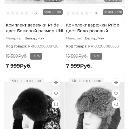
Закончился
Закончился
0
0
Комплект варежки Pride
Комплект варежки Pride
цвет Бежевый размер UNI
цвет Бело-розовый
размер UNI
Материал :
Велюр/Мех
Материал :
Велюр/Мех
натуральный
Подклад:
Вискоза
натуральный
Подклад:
Вискоза
Код товара:
PRI00200098720
Код товара:
PRI00200086059
15 599Руб.
15 599Руб.
-49%
-49%
7 999Руб.
7 999Руб.
Много оттенков
Много оттенков