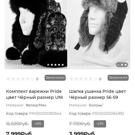
Закончился
Закончился
0
0
Комплект варежки Pride
Шапка ушанка Pride цвет
цвет Чёрный размер UNI
Чёрный размер 56-59
Материал :
Велюр/Мех
Материал :
Болонь/
натуральный
Подклад:
Вискоза
Комбинированный/Мех
натуральный
Подклад:
Мех
Код товара:
PRI00200085644
Код товара:
PRI00200084992
натуральный
15 599Руб.
7 799Руб.
-49%
-49%
7 999Руб.
3 999Руб.