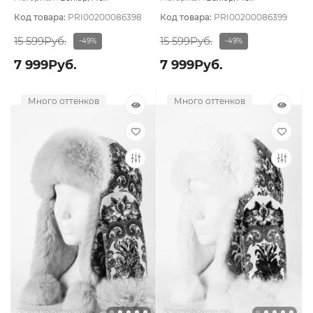
натуральный
Подклад:
Вискоза
натуральный
Подклад:
Вискоза
Код товара:
PRI00200086398
Код товара:
PRI00200086399
15 599Руб.
15 599Руб.
-49%
-49%
7 999Руб.
7 999Руб.
Много оттенков
Много оттенков