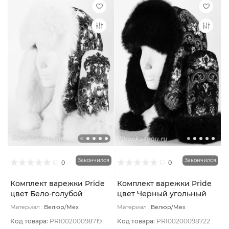
Закончился
Закончился
0
0
Комплект варежки Pride
Комплект варежки Pride
цвет Бело-голубой
цвет Черный угольный
размер UNI
размер UNI
Материал :
Велюр/Мех
Материал :
Велюр/Мех
натуральный
Подклад:
Вискоза
натуральный
Подклад:
Вискоза
Код товара:
PRI00200098719
Код товара:
PRI00200098722