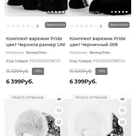
Закончился
Закончился
0
0
Комплект варежки Pride
Комплект варежки Pride
цвет Чернила размер UNI
цвет Черничный 009
размер UNI
Материал :
Велюр/Мех
Материал :
Велюр/Мех
натуральный
Подклад:
Вискоза
натуральный
Подклад:
Вискоза
Код товара:
PRI00200098721
Код товара:
PRI00200098724
15 599Руб.
15 599Руб.
-59%
-59%
6 399Руб.
6 399Руб.
Много оттенков
Много оттенков