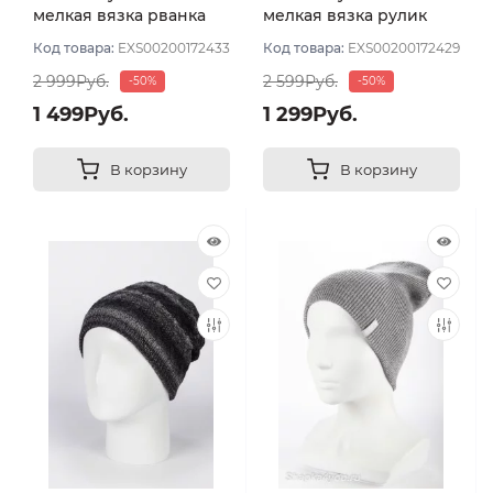
мелкая вязка рванка
мелкая вязка рулик
меланж тонкая цвет
однотон тонкая цвет
Код товара:
EXS00200172433
Код товара:
EXS00200172429
кор беж сер бел
Серый темный
2 999Руб.
2 599Руб.
-50%
-50%
1 499Руб.
1 299Руб.
В корзину
В корзину