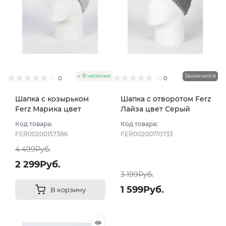
В наличии
Закончился
0
0
Шапка с козырьком
Шапка с отворотом Ferz
Ferz Марика цвет
Лайза цвет Серый
Серый светлый
Код товара:
Код товара:
FER00200157386
FER00200170733
4 499Руб.
2 299Руб.
3 199Руб.
1 599Руб.
В корзину