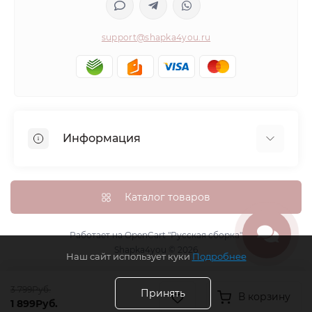
support@shapka4you.ru
Информация
О Shapka4you
Доставка, оплата и бонусные баллы
Каталог товаров
Гарантия возврата
Политика конфиденциальности
Работает на
OpenCart "Русская сборка"
Shapka4you © 2026
Контакты
Наш сайт использует куки
Подробнее
Возврат товара
3 799Руб.
Карта сайта
Принять
В корзину
1 899Руб.