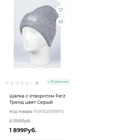
В наличии
0
Шапка с отворотом Ferz
Тренд цвет Серый
светлый
Код товара:
FER00200116175
3 799Руб.
1 899Руб.