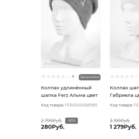
0
Закончился
Колпак удлинённый
Колпак шап
шапка Ferz Альма цвет
Габриела цв
Коралловый
розовый св
Код товара:
FER00200081955
Код товара:
FE
2 799Руб.
3 199Руб.
-90%
280Руб.
1 279Руб.