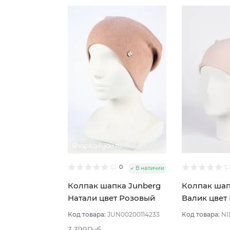
0
В наличии
Колпак шапка Junberg
Колпак ша
Натали цвет Розовый
Валик цвет
пудровый
пудровый с
Код товара:
JUN00200114233
Код товара:
NI