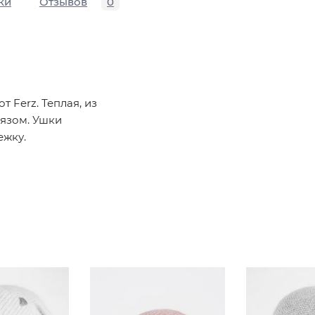
ки
Отзывов
0
 Ferz. Теплая, из
язом. Ушки
ежку.