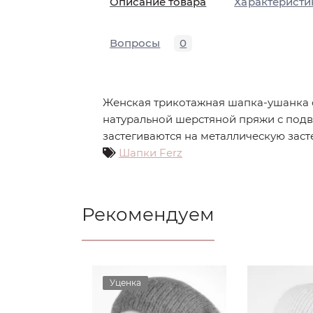
Описание товара
Характеристи
Вопросы
0
Женская трикотажная шапка-ушанка от
натуральной шерстяной пряжи с подв
застегиваются на металлическую заст
Шапки Ferz
Рекомендуем
Уценка