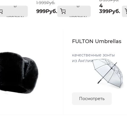
8 599Руб.
1 999Руб.
4
В
В
999Руб.
399Руб.
корзину
корзину
FULTON Umbrellas
качественные зонты
из Англии
Посмотреть