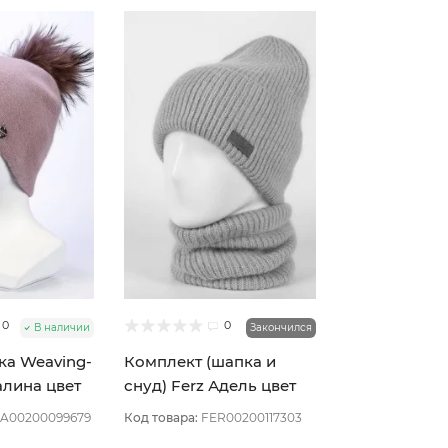
0
0
В наличии
Закончился
ка Weaving-
Комплект (шапка и
алина цвет
снуд) Ferz Адель цвет
Пудровый
A00200099679
Код товара:
FER00200117303