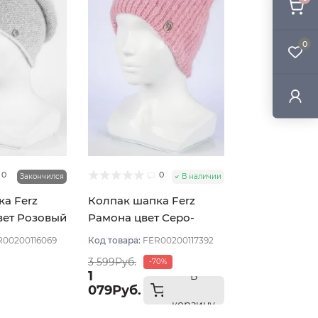
0
0
0
Закончился
В наличии
а Ferz
Колпак шапка Ferz
вет Розовый
Рамона цвет Серо-
розовый
R00200116069
Код товара:
FER00200117392
3 599Руб.
-70%
1
В
079Руб.
корзину