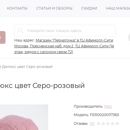
КОНТАКТЫ
СТАТЬИ И ОБЗОРЫ
СКИДКИ
НАШ МАГАЗ
в
Наш адрес:
Магазин "Перчаточка" в ТЦ Афимолл-Сити
Москва, Пресненская наб. дом 2, ТЦ Афимолл-Сити (1й
этаж, рядом с салоном связи Т2)
z Делюкс цвет Серо-розовый
юкс цвет Серо-розовый
Производитель:
Ferz
Модель:
FER00200117363
Отзывы:
(0)