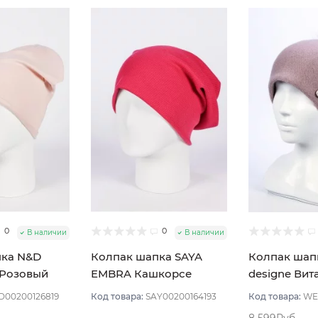
0
0
В наличии
В наличии
пка N&D
Колпак шапка SAYA
Колпак шап
 Розовый
EMBRA Кашкорсе
designe Вит
ветлый
"шелк" цвет Фуксия
Пудровый
D00200126819
Код товара:
SAY00200164193
Код товара:
WE