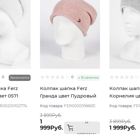
0
0
Закончился
В наличии
ка Ferz
Колпак шапка Ferz
Колпак шапк
ет 0571
Гранда цвет Пудровый
Корнелия ц
светлый
R00200102774
Код товара:
FER00200166631
Код товара:
FE
3 899Руб.
1
В
3 899Руб.
999Руб.
1 999Руб.
корзину