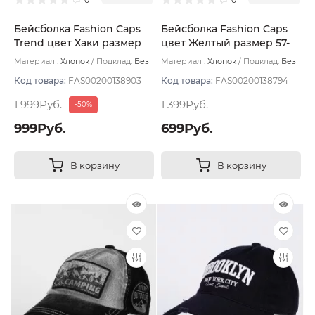
Бейсболка Fashion Caps
Бейсболка Fashion Caps
Trend цвет Хаки размер
цвет Желтый размер 57-
57-58
59
Материал :
Хлопок
Подклад:
Без
Материал :
Хлопок
Подклад:
Без
подклада
подклада
Код товара:
FAS00200138903
Код товара:
FAS00200138794
1 999Руб.
1 399Руб.
-50%
999Руб.
699Руб.
В корзину
В корзину