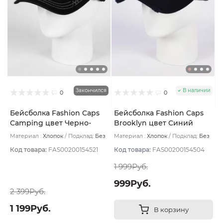
Закончился
В наличии
0
0
Бейсболка Fashion Caps
Бейсболка Fashion Caps
Camping цвет Черно-
Brooklyn цвет Синий
серый размер 57-59
тёмный размер 56-58
Материал :
Хлопок
Подклад:
Без
Материал :
Хлопок
Подклад:
Без
подклада
подклада
Код товара:
FAS00200154521
Код товара:
FAS00200154504
1 999Руб.
999Руб.
2 399Руб.
1 199Руб.
В корзину