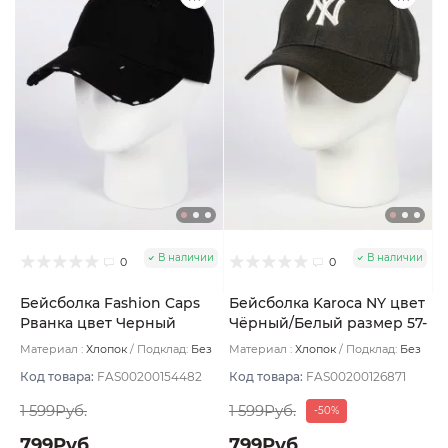
В наличии
В наличии
0
0
Бейсболка Fashion Caps
Бейсболка Karoca NY цвет
Рванка цвет Черный
Чёрный/Белый размер 57-
размер 56-58
59
Материал :
Хлопок
Подклад:
Без
Материал :
Хлопок
Подклад:
Без
подклада
подклада
Код товара:
FAS00200154482
Код товара:
FAS00200126871
1 599Руб.
1 599Руб.
-50%
799Руб.
799Руб.