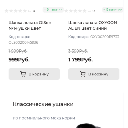
В наличии
В наличии
0
0
Шапка лопата OlSen
Шапка лопата OXYGON
№14 ушки цвет
ALIEN цвет Синий
Джинсовый мел
Код товара:
Код товара:
OXY00200119733
OLS00200145936
1 999Руб.
3 599Руб.
999Руб.
1 799Руб.
В корзину
В корзину
Классические ушанки
из премиального меха норки