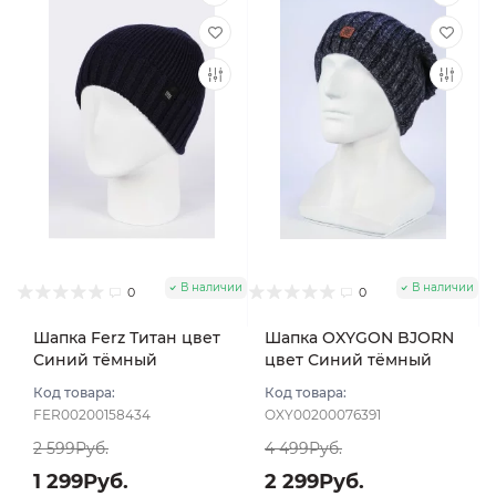
В наличии
В наличии
0
0
Шапка Ferz Титан цвет
Шапка OXYGON BJORN
Синий тёмный
цвет Синий тёмный
Код товара:
Код товара:
FER00200158434
OXY00200076391
2 599Руб.
4 499Руб.
1 299Руб.
2 299Руб.