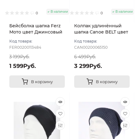
В наличии
В наличии
0
0
Бейсболка шапка Ferz
Колпак удлинённый
Мото цвет Джинсовый
шапка Canoe BELT цвет
Синий тёмный
Код товара:
Код товара:
FER00200113484
CAN00200065150
3 199Руб.
6 499Руб.
1 599Руб.
3 299Руб.
В корзину
В корзину