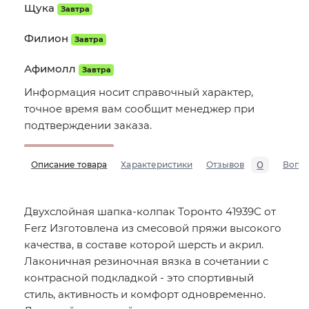
Щука
Завтра
Филион
Завтра
Афимолл
Завтра
Информация носит справочный характер,
точное время вам сообщит менеджер при
подтверждении заказа.
0
Описание товара
Характеристики
Отзывов
Вопр
Двухслойная шапка-колпак Торонто 41939С от
Ferz Изготовлена из смесовой пряжи высокого
качества, в составе которой шерсть и акрил.
Лаконичная резиночная вязка в сочетании с
контрасной подкладкой - это спортивный
стиль, активность и комфорт одновременно.