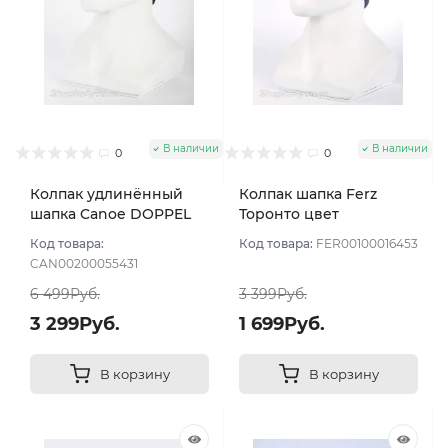
В наличии
В наличии
0
0
Колпак удлинённый
Колпак шапка Ferz
шапка Canoe DOPPEL
Торонто цвет
цвет Синий тёмный
Джинсовый
Код товара:
Код товара:
FER00100016453
CAN00200055431
6 499Руб.
3 399Руб.
3 299Руб.
1 699Руб.
В корзину
В корзину