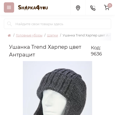
0
Головные уборы
Шапки
Ушанка Trend Харпер цвет Антр
Ушанка Trend Харпер цвет
Код:
9636
Антрацит