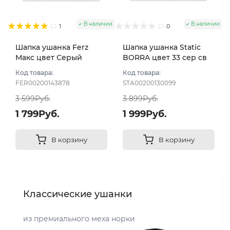
В наличии
В наличии
1
0
Шапка ушанка Ferz
Шапка ушанка Static
Макс цвет Серый
BORRA цвет 33 сер св
темный
черн размер 58-60
Код товара:
Код товара:
FER00200143878
STA00200130099
3 599Руб.
3 899Руб.
1 799Руб.
1 999Руб.
В корзину
В корзину
Классические ушанки
из премиального меха норки