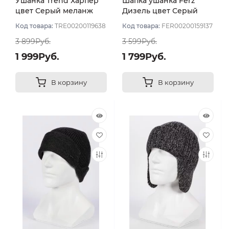
Ушанка Trend Харпер
Шапка ушанка Ferz
цвет Серый меланж
Дизель цвет Серый
размер 56-59
Код товара:
TRE00200119638
Код товара:
FER00200159137
3 899Руб.
3 599Руб.
1 999Руб.
1 799Руб.
В корзину
В корзину