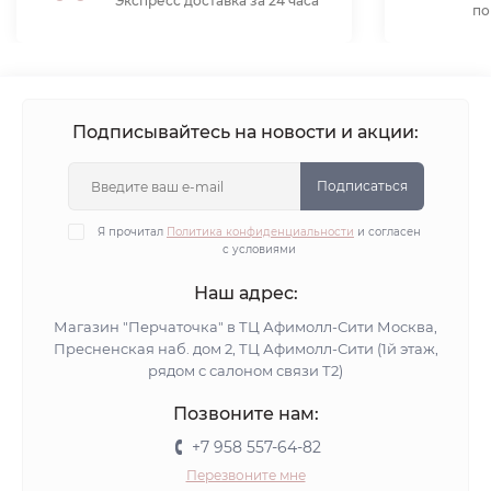
Экспресс доставка за 24 часа
по
Подписывайтесь на новости и акции:
Подписаться
Я прочитал
Политика конфиденциальности
и согласен
с условиями
Наш адрес:
Магазин "Перчаточка" в ТЦ Афимолл-Сити Москва,
Пресненская наб. дом 2, ТЦ Афимолл-Сити (1й этаж,
рядом с салоном связи Т2)
Позвоните нам:
+7 958 557-64-82
Перезвоните мне