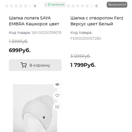
В наличии
Закончился
0
0
Шапка лопата SAYA
Шапка с отворотом Ferz
EMBRA Кашкорсе цвет
Версус цвет Белый
Белая глина
Код товара:
SAY00200158019
Код товара:
FER00200157285
1 399Руб.
699Руб.
3 599Руб.
1 799Руб.
В корзину