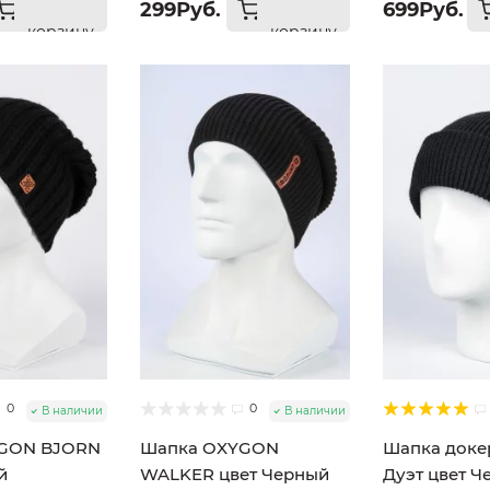
299Руб.
699Руб.
корзину
корзину
0
0
В наличии
В наличии
GON BJORN
Шапка OXYGON
Шапка докер
й
WALKER цвет Черный
Дуэт цвет Ч