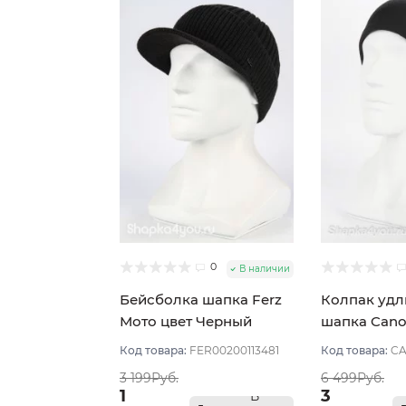
0
В наличии
Бейсболка шапка Ferz
Колпак уд
Мото цвет Черный
шапка Cano
Черный
Код товара:
FER00200113481
Код товара:
CA
3 199Руб.
6 499Руб.
1
3
В