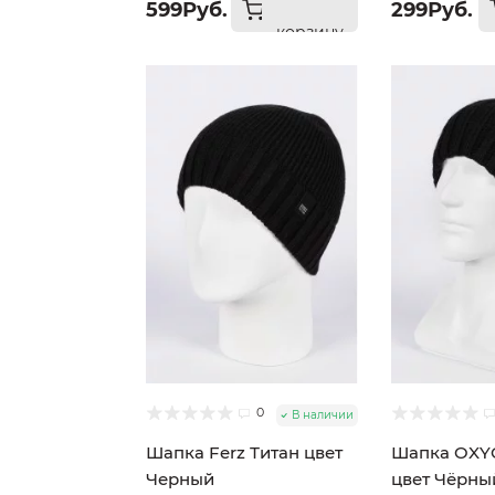
599Руб.
299Руб.
корзину
0
В наличии
Шапка Ferz Титан цвет
Шапка OXY
Черный
цвет Чёрны