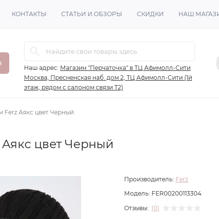
КОНТАКТЫ
СТАТЬИ И ОБЗОРЫ
СКИДКИ
НАШ МАГАЗ
в
Наш адрес:
Магазин "Перчаточка" в ТЦ Афимолл-Сити
Москва, Пресненская наб. дом 2, ТЦ Афимолл-Сити (1й
этаж, рядом с салоном связи Т2)
 Ferz Аякс цвет Черный
z Аякс цвет Черный
Производитель:
Ferz
Модель:
FER00200113304
Отзывы:
(0)