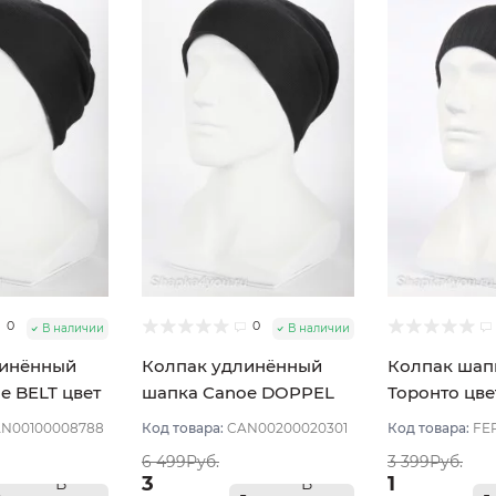
0
0
В наличии
В наличии
линённый
Колпак удлинённый
Колпак шапк
e BELT цвет
шапка Canoe DOPPEL
Торонто цв
цвет Чёрный
N00100008788
Код товара:
CAN00200020301
Код товара:
FE
6 499Руб.
3 399Руб.
3
1
В
В