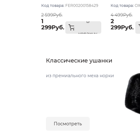
Код товара:
FER00200158429
Код товара:
OX
2 599Руб.
4 499Руб.
1
2
В
299Руб.
299Руб.
корзину
Классические ушанки
из премиального меха норки
Посмотреть