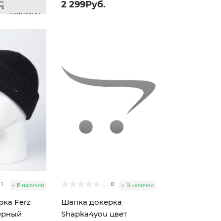
2 299Руб.
корзину
1
0
В наличии
В наличии
ка Ferz
Шапка докерка
ерный
Shapka4you цвет