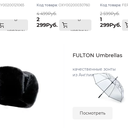
Y00200121065
Код товара:
OXY00200030760
Код товара:
FE
4 499Руб.
2 599Руб.
2
1
В
В
299Руб.
299Руб.
корзину
корзину
FULTON Umbrellas
качественные зонты
из Англии
Посмотреть