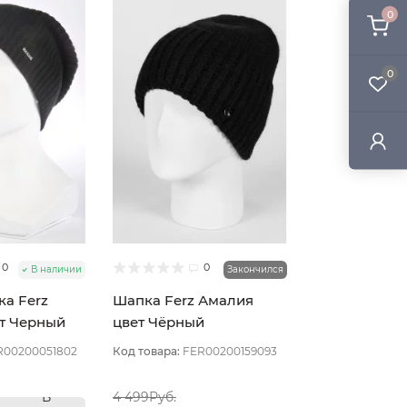
0
0
0
0
В наличии
Закончился
а Ferz
Шапка Ferz Амалия
ет Черный
цвет Чёрный
R00200051802
Код товара:
FER00200159093
В
4 499Руб.