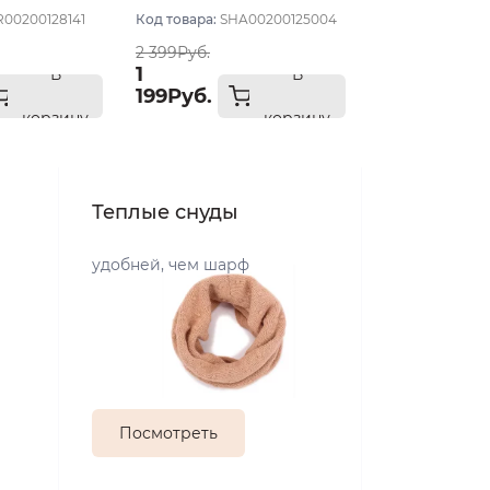
Черный угольный
R00200128141
Код товара:
SHA00200125004
2 399Руб.
1
В
В
199Руб.
корзину
корзину
Теплые снуды
удобней, чем шарф
Посмотреть