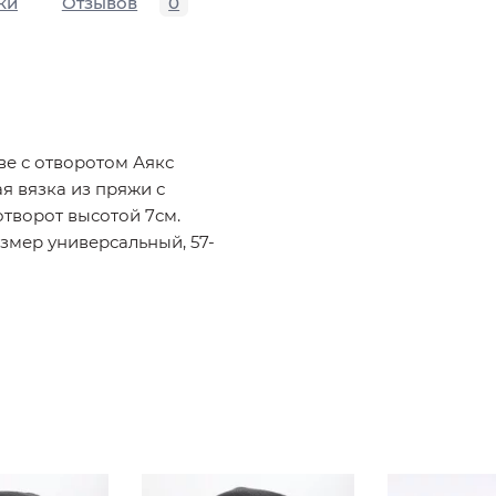
ки
Отзывов
0
ве с отворотом Аякс
ая вязка из пряжи с
отворот высотой 7см.
змер универсальный, 57-