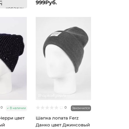
999Руб.
корзину
0
0
В наличии
Закончился
Черри цвет
Шапка лопата Ferz
ый
Данко цвет Джинсовый