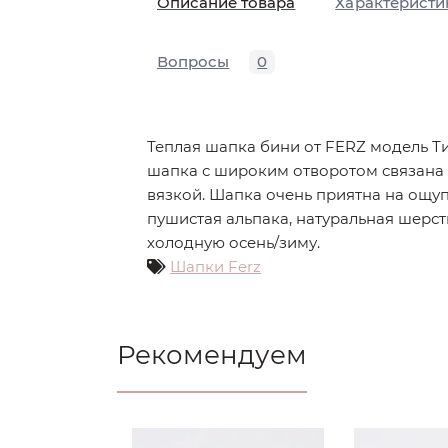
Описание товара
Характеристи
Вопросы
0
Теплая шапка бини от FERZ модель Т
шапка с широким отворотом связана
вязкой. Шапка очень приятна на ощуп
пушистая альпака, натуральная шерст
холодную осень/зиму.
Шапки Ferz
Рекомендуем