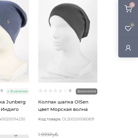
0
0
0
0
В наличии
Закончился
ка Junberg
Колпак шапка OlSen
 Индиго
цвет Морская волна
N00200114230
Код товара:
OLS00200060891
В
1 999Руб.