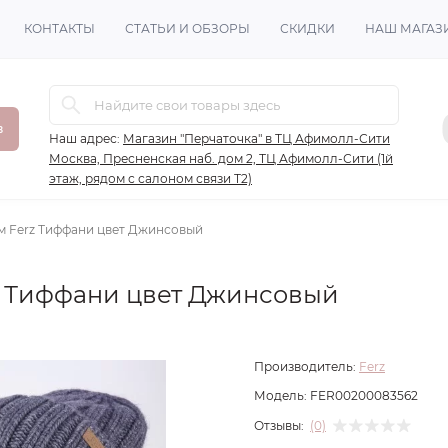
КОНТАКТЫ
СТАТЬИ И ОБЗОРЫ
СКИДКИ
НАШ МАГАЗ
в
Наш адрес:
Магазин "Перчаточка" в ТЦ Афимолл-Сити
Москва, Пресненская наб. дом 2, ТЦ Афимолл-Сити (1й
этаж, рядом с салоном связи Т2)
м Ferz Тиффани цвет Джинсовый
z Тиффани цвет Джинсовый
Производитель:
Ferz
Модель:
FER00200083562
Отзывы:
(0)