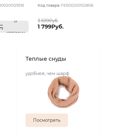
R00200129316
Код товара:
FER00200102806
В
3 599Руб.
1 799Руб.
корзину
Теплые снуды
удобней, чем шарф
Посмотреть