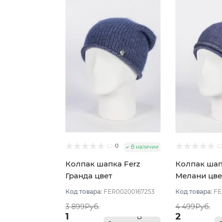
0
В наличии
Колпак шапка Ferz
Колпак шап
Гранда цвет
Мелани цве
Джинсовый
Джинсовы
Код товара:
FER00200167253
Код товара:
FE
3 899Руб.
4 499Руб.
1
2
В