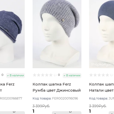
0
0
В наличии
В наличии
ка Ferz
Колпак шапка Ferz
Колпак шап
т
Румба цвет Джинсовый
Натали цвет
й
R00200166877
Код товара:
FER00200116096
Код товара:
JU
3 399Руб.
3 399Руб.
1
1
В
В