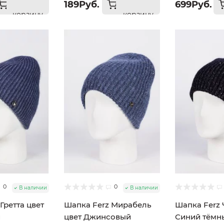
189Руб.
699Руб.
корзину
корзину
0
0
В наличии
В наличии
Гретта цвет
Шапка Ferz Мирабель
Шапка Ferz 
й
цвет Джинсовый
Синий тёмн