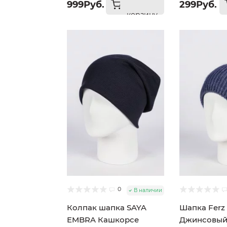
999Руб.
299Руб.
корзину
0
В наличии
Колпак шапка SAYA
Шапка Ferz 
EMBRA Кашкорсе
Джинсовы