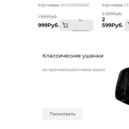
"шелк" цвет Синий
Код товара:
SAY00200164192
Код товара:
FE
тёмный
5 099Руб.
1 999Руб.
2
В
999Руб.
599Руб.
корзину
Классические ушанки
из премиального меха норки
Посмотреть