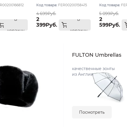
R00200166812
Код товара:
FER00200158415
Код товара:
FE
4 699Руб.
5 099Руб.
2
2
В
В
399Руб.
599Руб.
корзину
корзину
FULTON Umbrellas
качественные зонты
из Англии
Посмотреть