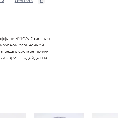
ки
Отзывов
0
иффани 42147V Стильная
 крупной резиночной
ь, ведь в составе пряжи
ь и акрил. Подойдет на