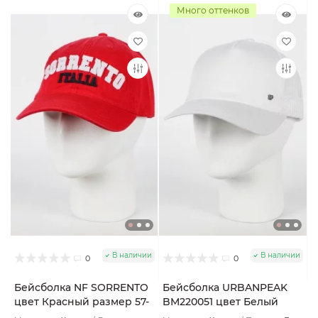
Много оттенков
В наличии
В наличии
0
0
Бейсболка NF SORRENTO
Бейсболка URBANPEAK
цвет Красный размер 57-
BM220051 цвет Белый
59
размер 57-59