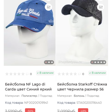
В наличии
В наличии
0
0
Бейсболка NF Lago di
Бейсболка Starkoff Стёжка
Garda цвет Синий яркий
цвет Чернила размер 56
размер 57-59
Материал :
Полиэстер
Подклад:
Материал :
Болонь
Подклад:
Без подклада
Флис
Код товара:
NF00200109941
Код товара:
STA00200116440
3 599Руб.
7 099Руб.
-50%
-49%