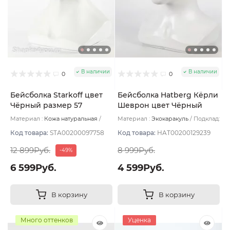
В наличии
В наличии
0
0
Бейсболка Starkoff цвет
Бейсболка Hatberg Кёрли
Чёрный размер 57
Шеврон цвет Чёрный
размер UNI
Материал :
Кожа натуральная
Материал :
Экокаракуль
Подклад:
Подклад:
Флис
Вискоза
Код товара:
STA00200097758
Код товара:
HAT00200129239
12 899Руб.
8 999Руб.
-49%
6 599Руб.
4 599Руб.
В корзину
В корзину
Много оттенков
Уценка