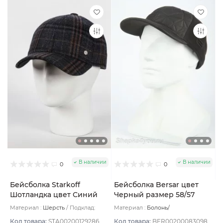
В наличии
В наличии
0
0
Бейсболка Starkoff
Бейсболка Bersar цвет
Шотландка цвет Синий
Черный размер 58/57
размер 59
Материал :
Шерсть
Подклад:
Материал :
Болонь/
Флис
Комбинированный/Шерсть
Подклад:
Полиамид
Код товара:
STA00200129286
Код товара:
BER00200083098