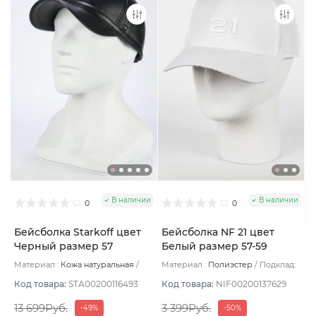
В наличии
В наличии
0
0
Бейсболка Starkoff цвет
Бейсболка NF 21 цвет
Черный размер 57
Белый размер 57-59
Материал :
Кожа натуральная
Материал :
Полиэстер
Подклад:
Подклад:
Флис
Без подклада
Код товара:
STA00200116493
Код товара:
NIF00200137629
13 699Руб.
3 399Руб.
-49%
-50%