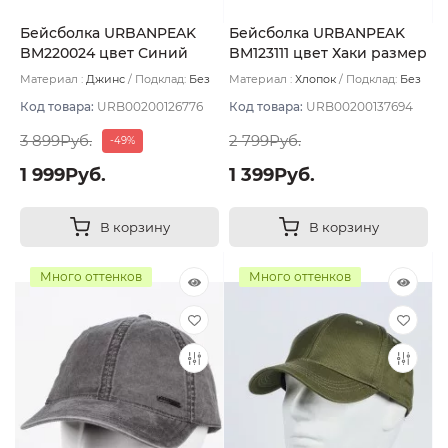
Бейсболка URBANPEAK
Бейсболка URBANPEAK
BM220024 цвет Синий
BM123111 цвет Хаки размер
тёмный размер 57-59
57-59
Материал :
Джинс
Подклад:
Без
Материал :
Хлопок
Подклад:
Без
подклада
подклада
Код товара:
URB00200126776
Код товара:
URB00200137694
3 899Руб.
2 799Руб.
-49%
1 999Руб.
1 399Руб.
В корзину
В корзину
Много оттенков
Много оттенков