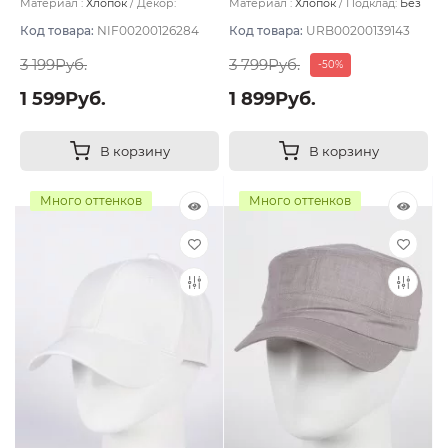
Материал :
Хлопок
Декор:
Материал :
Хлопок
Подклад:
Без
Нашивка
подклада
Код товара:
NIF00200126284
Код товара:
URB00200139143
3 199Руб.
3 799Руб.
-50%
1 599Руб.
1 899Руб.
В корзину
В корзину
Много оттенков
Много оттенков