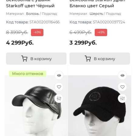
Starkoff цвет Чёрный
Бланко цвет Серый
размер 59
размер 57
Материал :
Болонь
Подклад:
Материал :
Шерсть
Подклад:
Флис
Флис
Код товара:
STA00200116466
Код товара:
STA00200097724
8 399Руб.
6 499Руб.
-49%
-49%
4 299Руб.
3 299Руб.
В корзину
В корзину
Много оттенков