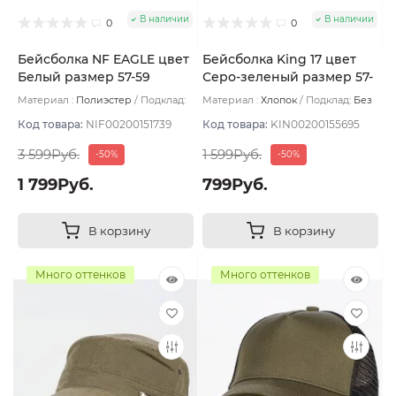
В наличии
В наличии
0
0
Бейсболка NF EAGLE цвет
Бейсболка King 17 цвет
Белый размер 57-59
Серо-зеленый размер 57-
58
Материал :
Полиэстер
Подклад:
Материал :
Хлопок
Подклад:
Без
Без подклада
подклада
Код товара:
NIF00200151739
Код товара:
KIN00200155695
3 599Руб.
1 599Руб.
-50%
-50%
1 799Руб.
799Руб.
В корзину
В корзину
Много оттенков
Много оттенков