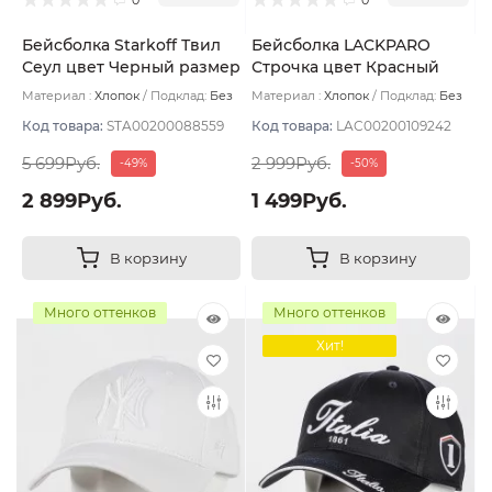
Бейсболка Starkoff Твил
Бейсболка LACKPARO
Сеул цвет Черный размер
Строчка цвет Красный
57
размер 57-59
Материал :
Хлопок
Подклад:
Без
Материал :
Хлопок
Подклад:
Без
подклада
подклада
Код товара:
STA00200088559
Код товара:
LAC00200109242
5 699Руб.
2 999Руб.
-49%
-50%
2 899Руб.
1 499Руб.
В корзину
В корзину
Много оттенков
Много оттенков
Хит!