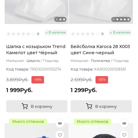
В наличии
В наличии
0
0
Шапка с козырьком Trend
Бейсболка Karoca 28 Х003
Камелот цвет Чёрный
цвет Сине-черный
размер 57-59
размер 56
Материал :
Шерсть
Подклад:
Материал :
Полиэстер
Подклад:
Флис
Флис
Код товара:
TRE00200133274
Код товара:
KAR00200128561
3 899Руб.
2 599Руб.
-49%
-50%
1 999Руб.
1 299Руб.
В корзину
В корзину
Много оттенков
Много оттенков