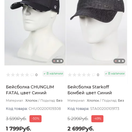
В наличии
В наличии
0
0
Бейсболка CHUNGLIM
Бейсболка Starkoff
FATAL цвет Синий
Бомбей цвет Синий
тёмный размер L
размер 56
Материал :
Хлопок
Подклад:
Без
Материал :
Хлопок
Подклад:
Без
подклада
подклада
Код товара:
CHU00200109308
Код товара:
STA00200109173
3 599Руб.
5 299Руб.
-50%
-49%
1 799Руб.
2 699Руб.