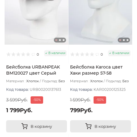
В наличии
В наличии
0
0
Бейсболка URBANPEAK
Бейсболка Karoca цвет
BM120027 цвет Серый
Хаки размер 57-58
размер 57-59
Материал :
Хлопок
Подклад:
Без
Материал :
Хлопок
Подклад:
Без
подклада
подклада
Код товара:
URB00200137613
Код товара:
KAR00200125325
3 599Руб.
1 599Руб.
-50%
-50%
1 799Руб.
799Руб.
В корзину
В корзину