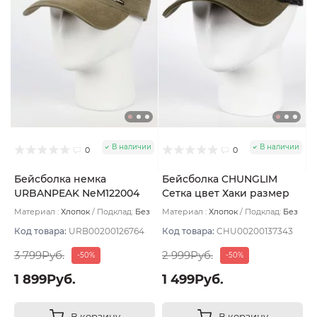
В наличии
В наличии
0
0
Бейсболка немка
Бейсболка CHUNGLIM
URBANPEAK NeM122004
Сетка цвет Хаки размер
цвет Хаки размер 57-59
UNI
Материал :
Хлопок
Подклад:
Без
Материал :
Хлопок
Подклад:
Без
подклада
подклада
Код товара:
URB00200126764
Код товара:
CHU00200137343
3 799Руб.
2 999Руб.
-50%
-50%
1 899Руб.
1 499Руб.
В корзину
В корзину