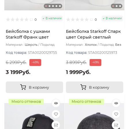
В наличии
В наличии
0
0
Бейсболка с ушками
Бейсболка Starkoff Спарк
Starkoff Франк цвет
цвет Серый светлый
Антрацит размер 58
размер 58
Материал :
Шерсть
Подклад:
Материал :
Хлопок
Подклад:
Без
Флис
подклада
Код товара:
STA00200129755
Код товара:
STA00200125973
6 299Руб.
3 899Руб.
-49%
-49%
3 199Руб.
1 999Руб.
В корзину
В корзину
Много оттенков
Много оттенков