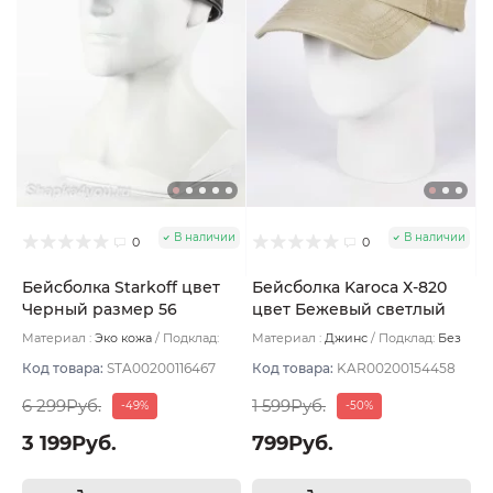
В наличии
В наличии
0
0
Бейсболка Starkoff цвет
Бейсболка Karoca Х-820
Черный размер 56
цвет Бежевый светлый
размер 57-59
Материал :
Эко кожа
Подклад:
Материал :
Джинс
Подклад:
Без
Флис
подклада
Код товара:
STA00200116467
Код товара:
KAR00200154458
6 299Руб.
1 599Руб.
-49%
-50%
3 199Руб.
799Руб.