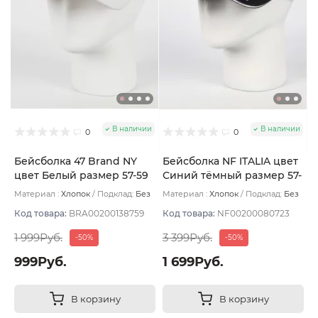
В наличии
В наличии
0
0
Бейсболка 47 Brand NY
Бейсболка NF ITALIA цвет
цвет Белый размер 57-59
Синий тёмный размер 57-
59
Материал :
Хлопок
Подклад:
Без
Материал :
Хлопок
Подклад:
Без
подклада
подклада
Код товара:
BRA00200138759
Код товара:
NF00200080723
1 999Руб.
3 399Руб.
-50%
-50%
999Руб.
1 699Руб.
В корзину
В корзину