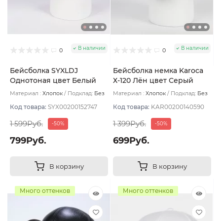
В наличии
В наличии
0
0
Бейсболка SYXLDJ
Бейсболка немка Karoca
Однотоная цвет Белый
Х-120 Лён цвет Серый
размер 57-58
светлый размер 57-58
Материал :
Хлопок
Подклад:
Без
Материал :
Хлопок
Подклад:
Без
подклада
подклада
Код товара:
SYX00200152747
Код товара:
KAR00200140590
1 599Руб.
1 399Руб.
-50%
-50%
799Руб.
699Руб.
В корзину
В корзину
Много оттенков
Много оттенков