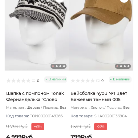
В наличии
В наличии
0
0
Шапка с помпоном Tonak
Бейсболка 4you №1 цвет
Фернанделька "Слово
Бежевый тёмный 005
пацана" цвет черный/бел
размер UNI
Материал :
Шерсть
Подклад:
Без
Материал :
Хлопок
Подклад:
Без
размер 56-59
подклада
подклада
Код товара:
TON00200149266
Код товара:
SHA00200136904
9 799Руб.
1 599Руб.
-49%
-50%
4 999Руб.
799Руб.