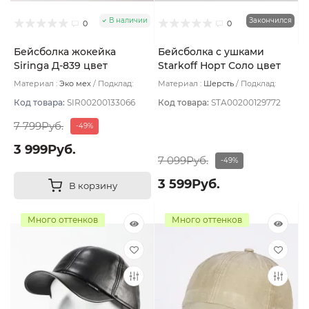
В наличии
Закончился
0
0
Бейсболка жокейка
Бейсболка с ушками
Siringa Д-839 цвет
Starkoff Норт Соло цвет
Бежевый размер 56-58
Синий размер 59
Материал :
Эко мех
Подклад:
Материал :
Шерсть
Подклад:
Флис
Флис
Код товара:
SIR00200133066
Код товара:
STA00200129772
7 799Руб.
-49%
3 999Руб.
7 099Руб.
-49%
3 599Руб.
В корзину
Много оттенков
Много оттенков