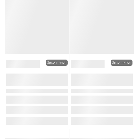
Закончился
Закончился
0
0
Чалма с косой Elegant
Чалма Elegant Lady цвет
Lady цвет Джинсовый
Брусничный
Модель и форма изделия:
Чалма/
Модель и форма изделия:
Чалма
с косой
Основной цвет:
Синий
Основной цвет:
Бордовый
Код товара:
EL00200064628
Код товара:
EL00200071225
1 499Руб.
2 199Руб.
-20%
-18%
1 199Руб.
1 799Руб.
Много оттенков