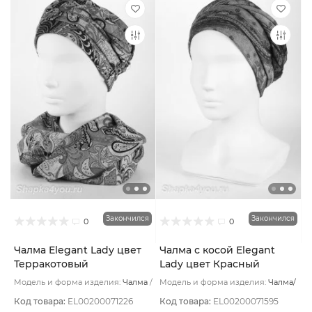
Закончился
Закончился
0
0
Чалма Elegant Lady цвет
Чалма с косой Elegant
Терракотовый
Lady цвет Красный
Модель и форма изделия:
Чалма
Модель и форма изделия:
Чалма/
Основной цвет:
Серый
с косой
Основной цвет:
Зеленый
Код товара:
EL00200071226
Код товара:
EL00200071595