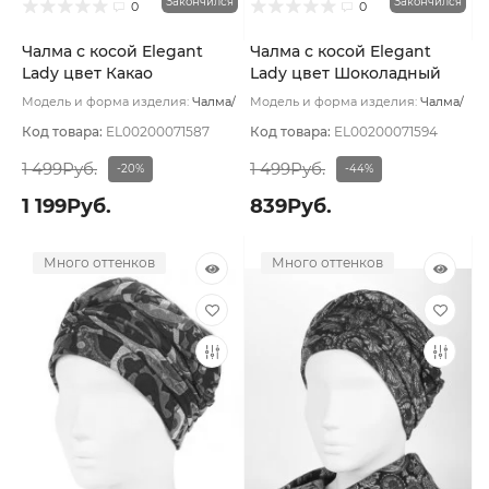
Закончился
Закончился
0
0
Чалма с косой Elegant
Чалма с косой Elegant
Lady цвет Какао
Lady цвет Шоколадный
Модель и форма изделия:
Чалма/
Модель и форма изделия:
Чалма/
с косой
Основной цвет:
с косой
Основной цвет:
Коричневый
Коричневый
Код товара:
EL00200071587
Код товара:
EL00200071594
1 499Руб.
1 499Руб.
-20%
-44%
1 199Руб.
839Руб.
Много оттенков
Много оттенков