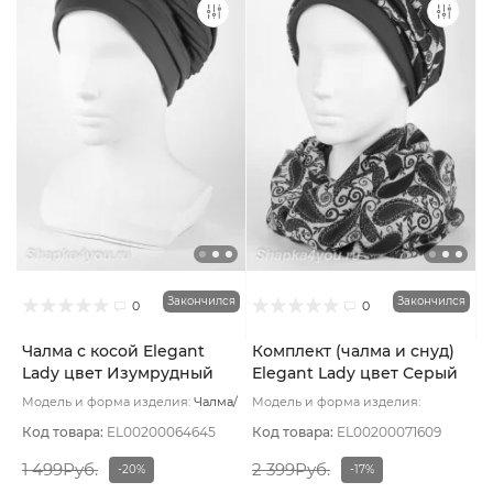
Закончился
Закончился
0
0
Чалма с косой Elegant
Комплект (чалма и снуд)
Lady цвет Изумрудный
Elegant Lady цвет Серый
темный
Модель и форма изделия:
Чалма/
Модель и форма изделия:
с косой
Основной цвет:
Зеленый
Комплект (чалма и снуд)
Основной цвет:
Серый
Код товара:
EL00200064645
Код товара:
EL00200071609
1 499Руб.
2 399Руб.
-20%
-17%