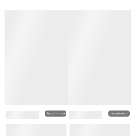
Много оттенков
Много оттенков
Закончился
Закончился
0
0
Чалма Elegant Lady цвет
Чалма с косой Elegant
Брусничный
Lady цвет Морская волна