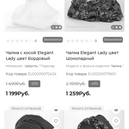
Закончился
Закончился
0
0
Чалма с косой Elegant
Чалма Elegant Lady цвет
Lady цвет Бордовый
Шоколадный
Материал :
Шерсть
Подклад:
Модель и форма изделия:
Чалма
Вискоза
Основной цвет:
Коричневый
Код товара:
EL00200072434
Код товара:
EL00200071600
1 499Руб.
2 199Руб.
-20%
-43%
1 199Руб.
1 259Руб.
Много оттенков
Много оттенков