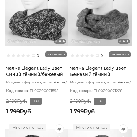
Закончился
Закончился
0
0
Чалма Elegant Lady цвет
Чалма Elegant Lady цвет
Синий тёмный/бежевый
Бежевый тёмный
темный
Модель и форма изделия:
Чалма
Модель и форма изделия:
Чалма
Основной цвет:
Синий
Основной цвет:
Бежевый
Код товара:
EL00200071598
Код товара:
EL00200071228
2 199Руб.
2 199Руб.
-18%
-18%
1 799Руб.
1 799Руб.
Много оттенков
Много оттенков