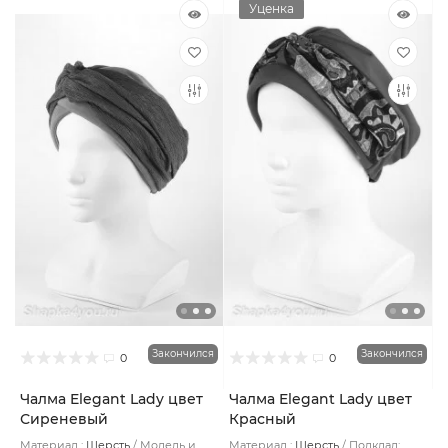
Уценка
Закончился
Закончился
0
0
Чалма Elegant Lady цвет
Чалма Elegant Lady цвет
Сиреневый
Красный
Материал :
Шерсть
Модель и
Материал :
Шерсть
Подклад: