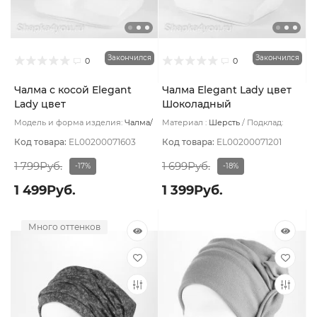
Закончился
Закончился
0
0
Чалма с косой Elegant
Чалма Elegant Lady цвет
Lady цвет
Шоколадный
Комбинированный
Модель и форма изделия:
Чалма/
Материал :
Шерсть
Подклад:
с косой
Основной цвет:
Синий
Вискоза
Код товара:
EL00200071603
Код товара:
EL00200071201
1 799Руб.
1 699Руб.
-17%
-18%
1 499Руб.
1 399Руб.
Много оттенков