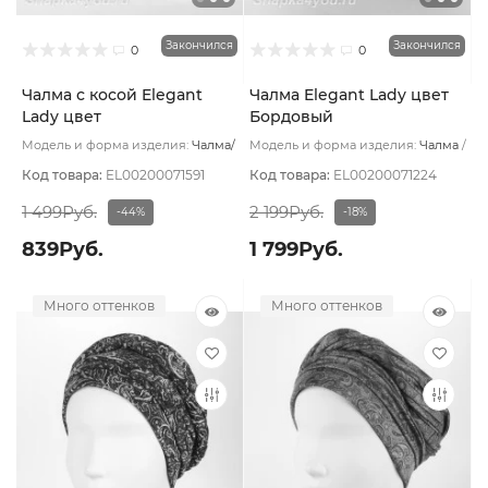
Закончился
Закончился
0
0
Чалма с косой Elegant
Чалма Elegant Lady цвет
Lady цвет
Бордовый
Комбинированный
Модель и форма изделия:
Чалма/
Модель и форма изделия:
Чалма
с косой
Основной цвет:
Основной цвет:
Бордовый
Бордовый
Код товара:
EL00200071591
Код товара:
EL00200071224
1 499Руб.
2 199Руб.
-44%
-18%
839Руб.
1 799Руб.
Много оттенков
Много оттенков