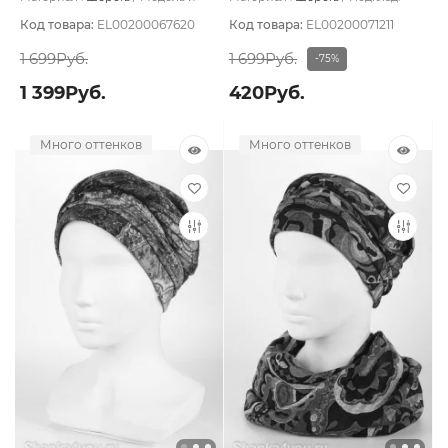
форма изделия:
Чалма
Вискоза
Код товара:
EL00200067620
Код товара:
EL00200071211
1 699Руб.
1 699Руб.
-75%
1 399Руб.
420Руб.
Много оттенков
Много оттенков