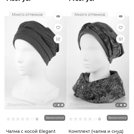
Много оттенков
Много оттенков
Закончился
Закончился
0
0
Чалма с косой Elegant
Комплект (чалма и снуд)