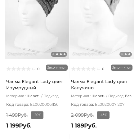
Закончился
Закончился
0
0
Чалма Elegant Lady цвет
Чалма Elegant Lady цвет
Изумрудный
Капучино
Материал :
Шерсть
Подклад:
Материал :
Шерсть
Подклад:
Без
Вискоза
подклада
Код товара:
EL00200061156
Код товара:
EL00200071207
1 499Руб.
2 099Руб.
-20%
-43%
1 199Руб.
1 189Руб.