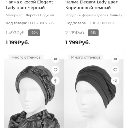
Чалма с косой Elegant
Чалма Elegant Lady цвет
Lady цвет Чёрный
Коричневый темный
Материал :
Шерсть
Подклад:
Модель и форма изделия:
Чалма
Вискоза
Основной цвет:
Коричневый
Код товара:
EL00200071213
Код товара:
EL00200071601
1 499Руб.
2 199Руб.
-20%
-18%
1 199Руб.
1 799Руб.
Много оттенков
Много оттенков