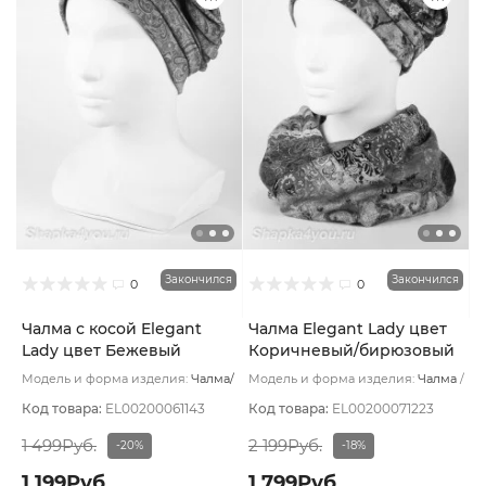
Закончился
Закончился
0
0
Чалма с косой Elegant
Чалма Elegant Lady цвет
Lady цвет Бежевый
Коричневый/бирюзовый
тёмный
Модель и форма изделия:
Чалма/
Модель и форма изделия:
Чалма
с косой
Основной цвет:
Основной цвет:
Коричневый
Бежевый
Код товара:
EL00200061143
Код товара:
EL00200071223
1 499Руб.
2 199Руб.
-20%
-18%
1 199Руб.
1 799Руб.