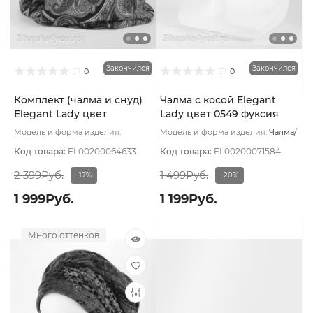
Закончился
Закончился
0
0
Комплект (чалма и снуд)
Чалма с косой Elegant
Elegant Lady цвет
Lady цвет 0549 фуксия
Изумрудный
тем яр
Модель и форма изделия:
Модель и форма изделия:
Чалма/
Комплект (чалма и снуд)
с косой
Основной цвет:
Основной цвет:
Терракотовый
Бордовый
Код товара:
EL00200064633
Код товара:
EL00200071584
2 399Руб.
1 499Руб.
-17%
-20%
1 999Руб.
1 199Руб.
Много оттенков
Много оттенков