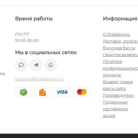
Время работы
Информация
ПН-ПТ
О Shapka4you
10:00-20:00
Доставка, оплата 
бонусные баллы
Мы в социальных сетях:
Гарантия возврат
Политика
конфиденциальн
ва,
Контакты
support@shapka4you.ru
Возврат товара
Карта сайта
Производители
Подарочные
сертификаты
Акции