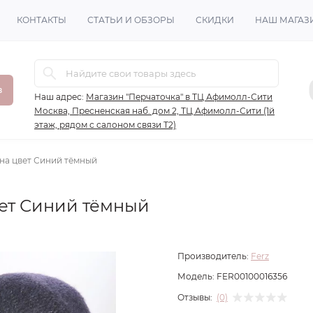
КОНТАКТЫ
СТАТЬИ И ОБЗОРЫ
СКИДКИ
НАШ МАГАЗ
в
Наш адрес:
Магазин "Перчаточка" в ТЦ Афимолл-Сити
Москва, Пресненская наб. дом 2, ТЦ Афимолл-Сити (1й
этаж, рядом с салоном связи Т2)
ина цвет Синий тёмный
вет Синий тёмный
Производитель:
Ferz
Модель:
FER00100016356
Отзывы:
(0)