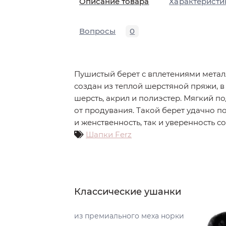
Описание товара
Характеристи
Вопросы
0
Пушистый берет с вплетениями мета
создан из теплой шерстяной пряжи, в
шерсть, акрил и полиэстер. Мягкий п
от продувания. Такой берет удачно п
и женственность, так и уверенность
Шапки Ferz
Классические ушанки
из премиального меха норки