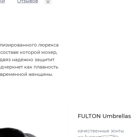
ки
Отзывов
0
ллизированного люрекса
 составе которой мохер,
одвяз надежно защитит
одчеркнет как плавность
 современной женщины.
FULTON Umbrellas
качественные зонты