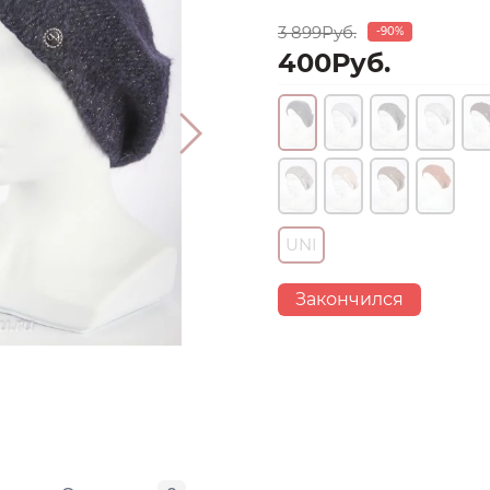
3 899Руб.
-90%
400Руб.
UNI
Закончился