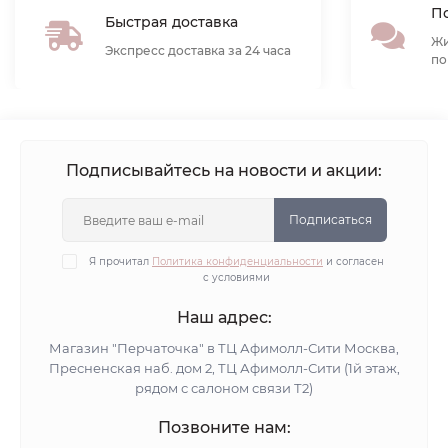
По
Быстрая доставка
Жи
Экспресс доставка за 24 часа
по
Подписывайтесь на новости и акции:
Подписаться
Я прочитал
Политика конфиденциальности
и согласен
с условиями
Наш адрес:
Магазин "Перчаточка" в ТЦ Афимолл-Сити Москва,
Пресненская наб. дом 2, ТЦ Афимолл-Сити (1й этаж,
рядом с салоном связи Т2)
Позвоните нам: