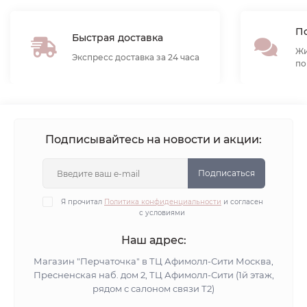
По
Быстрая доставка
Жи
Экспресс доставка за 24 часа
по
Подписывайтесь на новости и акции:
Подписаться
Я прочитал
Политика конфиденциальности
и согласен
с условиями
Наш адрес:
Магазин "Перчаточка" в ТЦ Афимолл-Сити Москва,
Пресненская наб. дом 2, ТЦ Афимолл-Сити (1й этаж,
рядом с салоном связи Т2)