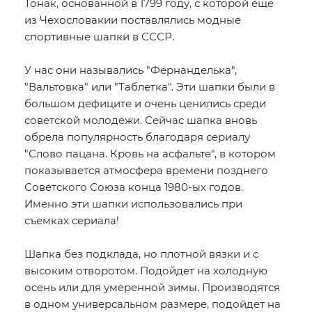
Тонак, основанной в 1799 году, с которой еще
из Чехословакии поставлялись модные
спортивные шапки в СССР.
У нас они назывались "Фернанделька",
"Вальтовка" или "Таблетка". Эти шапки были в
большом дефиците и очень ценились среди
советской молодежи. Сейчас шапка вновь
обрела популярность благодаря сериалу
"Слово пацана. Кровь на асфальте", в котором
показывается атмосфера времени позднего
Советского Союза конца 1980-ых годов.
Именно эти шапки использовались при
съемках сериала!
Шапка без подклада, но плотной вязки и с
высоким отворотом. Подойдет на холодную
осень или для умеренной зимы. Производятся
в одном универсальном размере, подойдет на