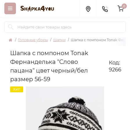
0
Головные уборы
Шапки
Шапка с помпоном Tonak Фернан
Шапка с помпоном Tonak
Фернанделька "Слово
Код:
9266
пацана" цвет черный/бел
размер 56-59
Хит!