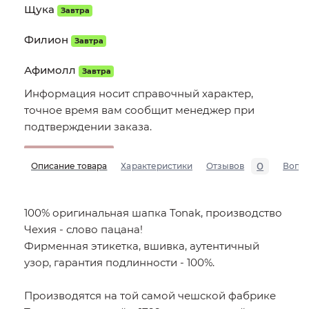
Щука
Завтра
Филион
Завтра
Афимолл
Завтра
Информация носит справочный характер,
точное время вам сообщит менеджер при
подтверждении заказа.
0
Описание товара
Характеристики
Отзывов
Вопр
100% оригинальная шапка Tonak, производство
Чехия - слово пацана!
Фирменная этикетка, вшивка, аутентичный
узор, гарантия подлинности - 100%.
Производятся на той самой чешской фабрике