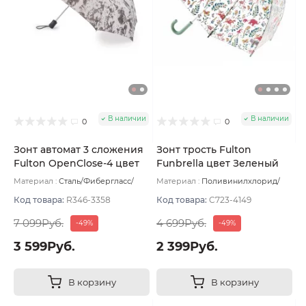
В наличии
В наличии
0
0
Зонт автомат 3 сложения
Зонт трость Fulton
Fulton OpenClose-4 цвет
Funbrella цвет Зеленый
Серый светлый
Материал :
Сталь/Фибергласс/
Материал :
Поливинилхлорид/
Полиэстер/Софт тач/Алюминий
Пластик/Сталь/Фибергласс
Вес:
Вес:
330 г
303 г
Код товара:
R346-3358
Код товара:
C723-4149
7 099Руб.
4 699Руб.
-49%
-49%
3 599Руб.
2 399Руб.
В корзину
В корзину