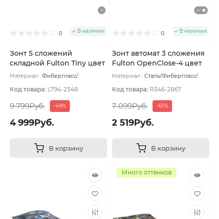
В наличии
В наличии
0
0
Зонт 5 сложений
Зонт автомат 3 сложения
складной Fulton Tiny цвет
Fulton OpenClose-4 цвет
Подсолнухи
Розовый
Материал :
Фибергласс/
Материал :
Сталь/Фибергласс/
Полиэстер/Софт тач/Алюминий
Полиэстер/Софт тач/Алюминий
Вес:
160 г
Вес:
330 г
Код товара:
L794-2348
Код товара:
R346-2867
9 799Руб.
7 099Руб.
-49%
-65%
4 999Руб.
2 519Руб.
В корзину
В корзину
Много оттенков