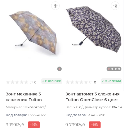
В наличии
В наличии
0
0
Зонт механика 3
Зонт автомат 3 сложения
сложения Fulton
Fulton OpenClose-6 цвет
Superslim цвет Серо-
Бежево-синий
Материал :
Фибергласс/
Вес:
350 г
Диаметр купола:
104 см
бежевый
Полиэстер/Софт тач/Алюминий
Вес:
158 г
Код товара:
L553-4022
Код товара:
R348-3156
9 199Руб.
9 799Руб.
-49%
-49%