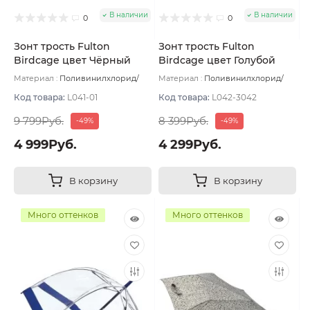
В наличии
В наличии
0
0
Зонт трость Fulton
Зонт трость Fulton
Birdcage цвет Чёрный
Birdcage цвет Голубой
Материал :
Поливинилхлорид/
Материал :
Поливинилхлорид/
Пластик/Сталь/Фибергласс
Вес:
Пластик/Сталь/Фибергласс
Вес:
530 г
530 г
Код товара:
L041-01
Код товара:
L042-3042
9 799Руб.
8 399Руб.
-49%
-49%
4 999Руб.
4 299Руб.
В корзину
В корзину
Много оттенков
Много оттенков