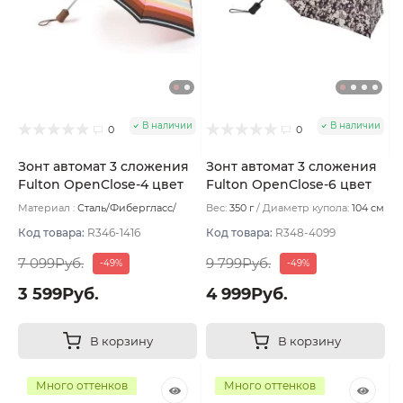
В наличии
В наличии
0
0
Зонт автомат 3 сложения
Зонт автомат 3 сложения
Fulton OpenClose-4 цвет
Fulton OpenClose-6 цвет
Оранжевый пастельный
Серо-розовый
Материал :
Сталь/Фибергласс/
Вес:
350 г
Диаметр купола:
104 см
Полиэстер/Софт тач/Алюминий
Вес:
330 г
Код товара:
R346-1416
Код товара:
R348-4099
7 099Руб.
9 799Руб.
-49%
-49%
3 599Руб.
4 999Руб.
В корзину
В корзину
Много оттенков
Много оттенков