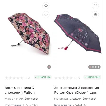
В наличии
В наличии
0
0
Зонт механика 3
Зонт автомат 3 сложения
сложения Fulton
Fulton OpenClose-4 цвет
Superslim цвет Розовый
Джинсовый
Материал :
Фибергласс/
Материал :
Сталь/Фибергласс/
темный
Полиэстер/Софт тач/Алюминий
Полиэстер/Софт тач/Алюминий
Вес:
158 г
Вес:
330 г
Код товара:
L553-3960
Код товара:
R346-1348