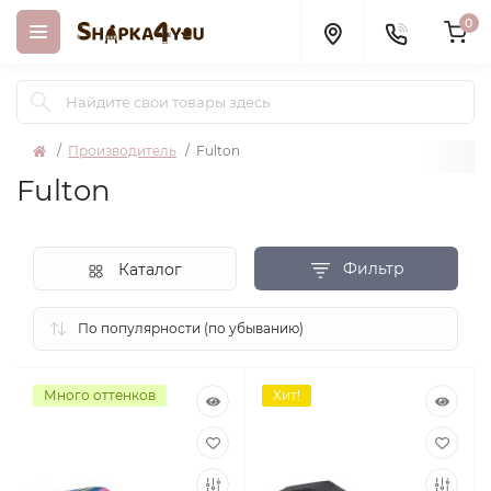
0
Производитель
Fulton
Fulton
Фильтр
Каталог
Много оттенков
Хит!