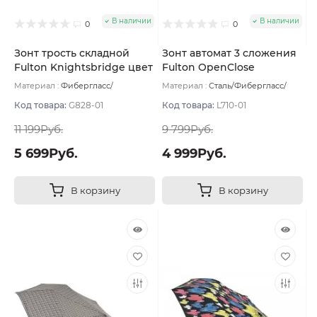
В наличии
В наличии
0
0
Зонт трость складной
Зонт автомат 3 сложения
Fulton Knightsbridge цвет
Fulton OpenClose
Чёрный
Superslim цвет Черный
Материал :
Фибергласс/
Материал :
Сталь/Фибергласс/
Полиэстер/Софт тач
Вес:
553 г
Полиэстер/Софт тач/Алюминий
Вес:
220 г
Код товара:
G828-01
Код товара:
L710-01
11 199Руб.
9 799Руб.
5 699Руб.
4 999Руб.
В корзину
В корзину