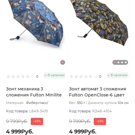
В наличии
В наличии
0
0
Зонт механика 3
Зонт автомат 3 сложения
сложения Fulton Minilite
Fulton OpenClose-6 цвет
цвет Голубой тёмный
Синий тёмный
Материал :
Фибергласс/
Вес:
350 г
Диаметр купола:
104 см
Полиэстер/Софт тач/Алюминий
Вес:
238 г
Код товара:
L849-3419
Код товара:
R348-4104
9 799Руб.
9 799Руб.
-49%
-49%
4 999Руб.
4 999Руб.