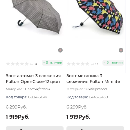
В наличии
В наличии
0
0
Зонт автомат 3 сложения
Зонт механика 3
Fulton OpenClose-12 цвет
сложения Fulton Minilite
Серый
цвет Комбинированный
Материал :
Пластик/Сталь/
Материал :
Фибергласс/
Полиэстер
Вес:
480 г
Полиэстер/Софт тач/Алюминий
Вес:
238 г
Код товара:
G834-3047
Код товара:
E446-2450
6 299Руб.
6 299Руб.
1 919Руб.
1 919Руб.