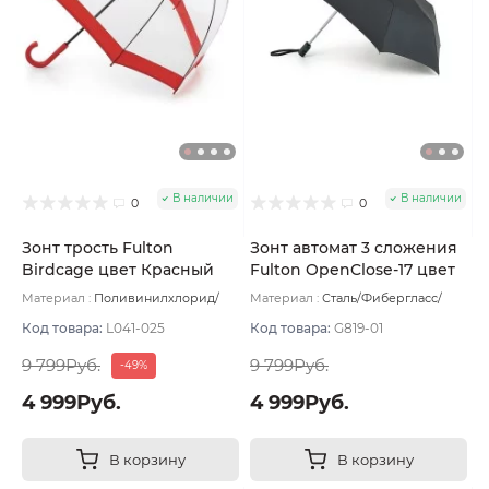
В наличии
В наличии
0
0
Зонт трость Fulton
Зонт автомат 3 сложения
Birdcage цвет Красный
Fulton OpenClose-17 цвет
Чёрный
Материал :
Поливинилхлорид/
Материал :
Сталь/Фибергласс/
Пластик/Сталь/Фибергласс
Вес:
Полиэстер/Софт тач/Алюминий
530 г
Вес:
326 г
Код товара:
L041-025
Код товара:
G819-01
9 799Руб.
9 799Руб.
-49%
4 999Руб.
4 999Руб.
В корзину
В корзину