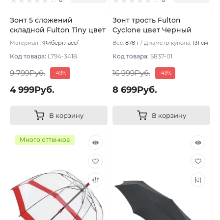
Зонт 5 сложений
Зонт трость Fulton
складной Fulton Tiny цвет
Cyclone цвет Черный
Бежевый
Материал :
Фибергласс/
Вес:
878 г
Диаметр купола:
131 см
Полиэстер/Софт тач/Алюминий
Вес:
160 г
Код товара:
L794-3418
Код товара:
S837-01
9 799Руб.
16 999Руб.
-49%
-49%
4 999Руб.
8 699Руб.
В корзину
В корзину
Много оттенков