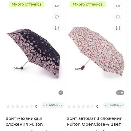
Много оттенков
Много оттенков
В наличии
В наличии
0
0
Зонт механика 3
Зонт автомат 3 сложения
сложения Fulton
Fulton OpenClose-4 цвет
Superslim цвет
Розовый пудровый