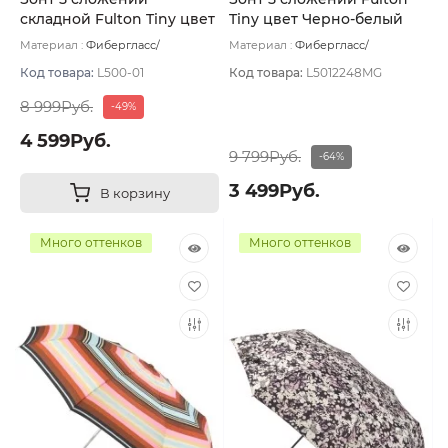
складной Fulton Tiny цвет
Tiny цвет Черно-белый
Чёрный
Материал :
Фибергласс/
Материал :
Фибергласс/
Полиэстер/Софт тач/Алюминий
Полиэстер/Алюминий
Вес:
160 г
Вес:
160 г
Код товара:
L500-01
Код товара:
L5012248MG
8 999Руб.
-49%
4 599Руб.
9 799Руб.
-64%
3 499Руб.
В корзину
Много оттенков
Много оттенков