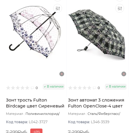
В наличии
В наличии
0
0
Зонт трость Fulton
Зонт автомат 3 сложения
Birdcage цвет Сиреневый
Fulton OpenClose-4 цвет
Серый темный
Материал :
Поливинилхлорид/
Материал :
Сталь/Фибергласс/
Пластик/Сталь/Фибергласс
Вес:
Полиэстер/Софт тач/Алюминий
530 г
Вес:
330 г
Код товара:
L042-3727
Код товара:
L346-3539
7 299Руб.
7 299Руб.
-49%