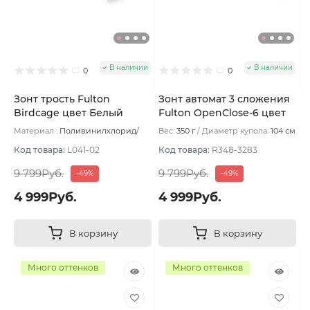
В наличии
В наличии
0
0
Зонт трость Fulton
Зонт автомат 3 сложения
Birdcage цвет Белый
Fulton OpenClose-6 цвет
Коричневый
Материал :
Поливинилхлорид/
Вес:
350 г
Диаметр купола:
104 см
Пластик/Сталь/Фибергласс
Вес:
530 г
Код товара:
L041-02
Код товара:
R348-3283
9 799Руб.
9 799Руб.
-49%
-49%
4 999Руб.
4 999Руб.
В корзину
В корзину
Много оттенков
Много оттенков