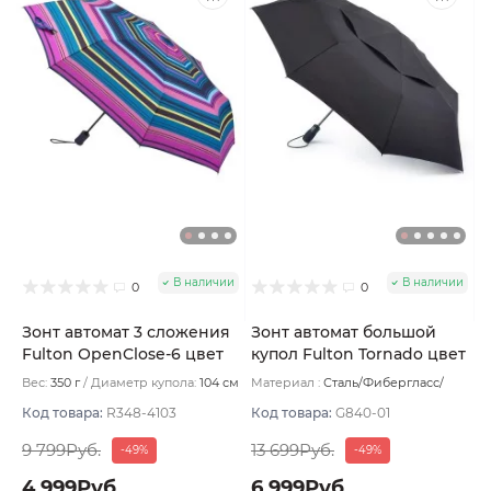
В наличии
В наличии
0
0
Зонт автомат 3 сложения
Зонт автомат большой
Fulton OpenClose-6 цвет
купол Fulton Tornado цвет
Фуксия
Черный
Вес:
350 г
Диаметр купола:
104 см
Материал :
Сталь/Фибергласс/
Полиэстер/Вспененный каучук
(EVA)
Вес:
545 г
Код товара:
R348-4103
Код товара:
G840-01
9 799Руб.
13 699Руб.
-49%
-49%
4 999Руб.
6 999Руб.