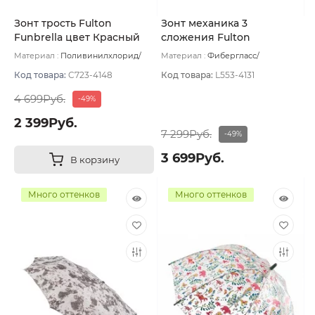
Зонт трость Fulton
Зонт механика 3
Funbrella цвет Красный
сложения Fulton
Superslim цвет Фуксия
Материал :
Поливинилхлорид/
Материал :
Фибергласс/
темный
Пластик/Сталь/Фибергласс
Вес:
Полиэстер/Софт тач/Алюминий
303 г
Вес:
158 г
Код товара:
C723-4148
Код товара:
L553-4131
4 699Руб.
-49%
2 399Руб.
7 299Руб.
-49%
3 699Руб.
В корзину
Много оттенков
Много оттенков