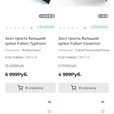
В наличии
В наличии
0
0
Зонт трость большой
Зонт трость большой
купол Fulton Typhoon
купол Fulton Governor
цвет Черный
цвет Черный
Материал :
Фибергласс/
Материал :
Сталь/Полиэстер/Кожа
Полиэстер/Софт тач
Вес:
560 г
натуральная
Вес:
413 г
Код товара:
G844-01
Код товара:
G801-01
13 699Руб.
9 799Руб.
6 999Руб.
4 999Руб.
В корзину
В корзину