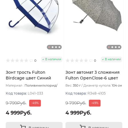
В наличии
В наличии
0
0
Зонт трость Fulton
Зонт автомат 3 сложения
Birdcage цвет Синий
Fulton OpenClose-6 цвет
Серый светлый
Материал :
Поливинилхлорид/
Вес:
350 г
Диаметр купола:
104 см
Пластик/Сталь/Фибергласс
Вес:
530 г
Код товара:
L041-033
Код товара:
R348-4105
9 799Руб.
9 799Руб.
-49%
-49%
4 999Руб.
4 999Руб.
В корзину
В корзину