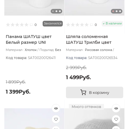
Закончился
В наличии
0
0
Панама ШАТУШ цвет
Шляпа соломенная
Белый размер UNI
ШАТУШ Трилби цвет
Кремовый размер UNI
Материал :
Хлопок
Подклад:
Без
Материал :
Рисовая солома
подклада
Подклад:
Без подклада
Код товара:
SAT00200126411
Код товара:
SAT00200126534
2 999Руб.
1 499Руб.
1 899Руб.
1 399Руб.
В корзину
Много оттенков