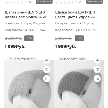
Закончился
Закончился
0
0
Шапка бини ШАТУШ 3
Шапка бини ШАТУШ 3
цвета цвет Молочный/
цвета цвет Пудровый
Голубой светлый/Розовый
светлый/Бежевый оч св/
Материал :
Ангора
Подклад:
Материал :
Ангора
Подклад:
светлый
Коричневый
Шерстяной подвяз
Шерстяной подвяз
Код товара:
SAT00200121470
Код товара:
SAT00200132965
2 399Руб.
2 399Руб.
-17%
-17%
1 999Руб.
1 999Руб.
Много оттенков
Много оттенков