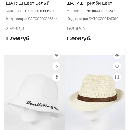
ШАТУШ цвет Белый
ШАТУШ Трилби цвет
размер UNI
Бежевый светлый размер
Материал :
Рисовая солома
Материал :
Рисовая солома
UNI
Подклад:
Без подклада
Подклад:
Без подклада
Код товара:
SAT00200126544
Код товара:
SAT00200126389
2 599Руб.
1 699Руб.
1 299Руб.
1 299Руб.