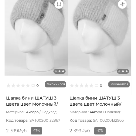
Закончился
Закончился
0
0
Шапка бини ШАТУШ 3
Шапка бини ШАТУШ 3
цвета цвет Молочный/
цвета цвет Молочный/
Серый/Серый светлый
Серый светлый/Розовый
Материал :
Ангора
Подклад:
Материал :
Ангора
Подклад:
светлый
Шерстяной подвяз
Шерстяной подвяз
Код товара:
SAT00200132967
Код товара:
SAT00200132966
2 399Руб.
2 399Руб.
-17%
-17%