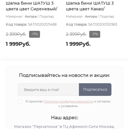
Шапка бини ШАТУШ 3
Шапка бини ШАТУШ 3
цвета цвет Сиреневый/
цвета цвет Какао/
Бежевый/Серый
Пудровый светлый/
Материал :
Ангора
Подклад:
Материал :
Ангора
Подклад:
Коричневый
Шерстяной подвяз
Шерстяной подвяз
Код товара:
SAT00200121468
Код товара:
SAT00200132963
2 399Руб.
2 399Руб.
-17%
-17%
1 999Руб.
1 999Руб.
Подписывайтесь на новости и акции:
Подписаться
Я прочитал
Политика конфиденциальности
и согласен
с условиями
Наш адрес:
Магазин "Перчаточка" в ТЦ Афимолл-Сити Москва,