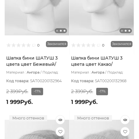
Закончился
Закончился
0
0
Шапка бини ШАТУШ 3
Шапка бини ШАТУШ 3
цвета цвет Бежевый/
цвета цвет Какао/
Серый светлый/Розовый
Молочный/Пудровый
Материал :
Ангора
Подклад:
Материал :
Ангора
Подклад:
светлый
Шерстяной подвяз
Шерстяной подвяз
Код товара:
SAT00200132964
Код товара:
SAT00200132968
2 399Руб.
2 399Руб.
-17%
-17%
1 999Руб.
1 999Руб.
Много оттенков
Много оттенков