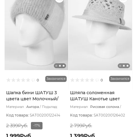
Закончился
Закончился
0
0
Шапка бини ШАТУШ 3
Шляпа соломенная
цвета цвет Молочный/
ШАТУШ Канотье цвет
Серый светлый/
Бежевый светлый размер
Материал :
Ангора
Подклад:
Материал :
Рисовая солома
Бирюзовый
UNI
Шерстяной подвяз
Подклад:
Без подклада
Код товара:
SAT00200122414
Код товара:
SAT00200126402
2 399Руб.
2 799Руб.
-17%
1 999Руб.
1 399Руб.