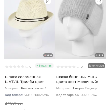
В наличии
Закончился
0
0
Шляпа соломенная
Шапка бини ШАТУШ 3
ШАТУШ Трилби цвет
цвета цвет Молочный/
Кремовый размер UNI
Голубой/Серый светлый
Материал :
Рисовая солома
Материал :
Ангора
Подклад:
Подклад:
Без подклада
Шерстяной подвяз
Код товара:
SAT00200126394
Код товара:
SAT00200121471
2 799Руб.