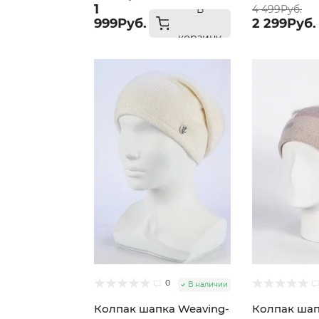
1
В
4 499Руб.
999Руб.
2 299Руб.
корзину
0
В наличии
Колпак шапка Weaving-
Колпак шап