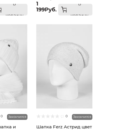
1
В
В
199Руб.
корзину
корзину
0
0
Закончился
Закончился
шапка и
Шапка Ferz Астрид цвет