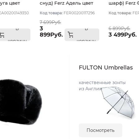
уга цвет
снуд) Ferz Адель цвет
шарф) Ferz
Белый
цвет Белый
A00200149350
Код товара:
FER00200117296
Код товара:
FE
7 699Руб.
3
В
В
6 899Руб.
899Руб.
3 499Руб.
корзину
корзину
FULTON Umbrellas
качественные зонты
из Англии
Посмотреть