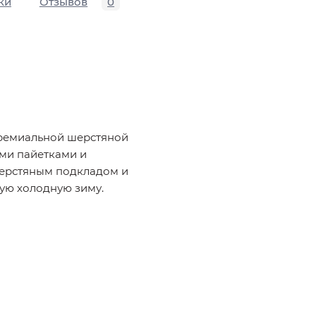
ки
Отзывов
0
премиальной шерстяной
ми пайетками и
шерстяным подкладом и
ую холодную зиму.