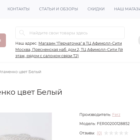
КОНТАКТЫ
СТАТЬИ И ОБЗОРЫ
СКИДКИ
НАШ МАГАЗ
в
Наш адрес:
Магазин "Перчаточка" в ТЦ Афимолл-Сити
Москва, Пресненская наб. дом 2, ТЦ Афимолл-Сити (1й
этаж, рядом с салоном связи Т2)
Фламенко цвет Белый
нко цвет Белый
Производитель:
Ferz
Модель:
FER00200128852
Отзывы:
(0)