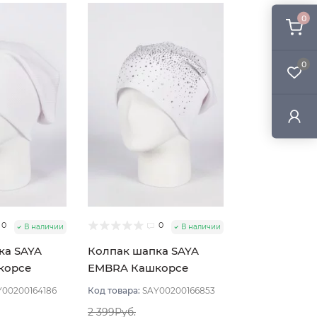
0
0
0
0
В наличии
В наличии
ка SAYA
Колпак шапка SAYA
корсе
EMBRA Кашкорсе
 Белый
стразы цвет Белый
Y00200164186
Код товара:
SAY00200166853
2 399Руб.