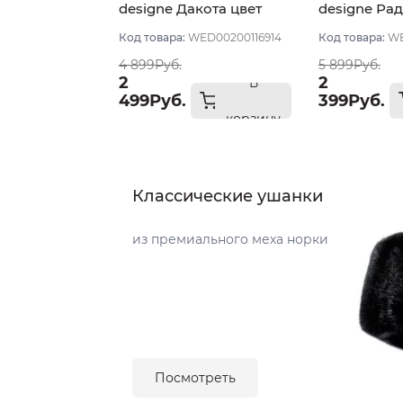
designe Дакота цвет
designe Рад
Молочный
Молочный
Код товара:
WED00200116914
Код товара:
WE
4 899Руб.
5 899Руб.
2
2
В
499Руб.
399Руб.
корзину
Классические ушанки
из премиального меха норки
Посмотреть