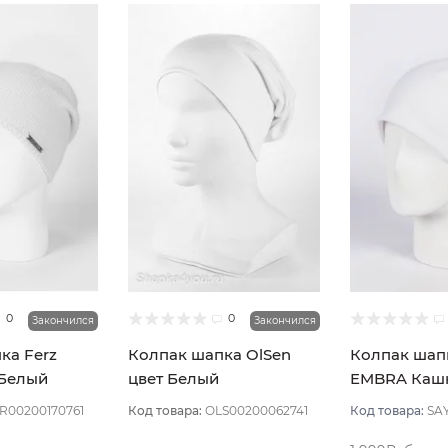
0
0
Закончился
Закончился
ка Ferz
Колпак шапка OlSen
Колпак шап
 Белый
цвет Белый
EMBRA Каш
"шелк" цвет
R00200170761
Код товара:
OLS00200062741
Код товара:
SA