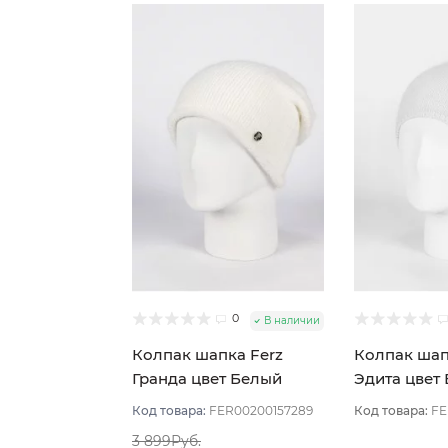
0
В наличии
Колпак шапка Ferz
Колпак шап
Гранда цвет Белый
Эдита цвет
Код товара:
FER00200157289
Код товара:
FE
3 899Руб.