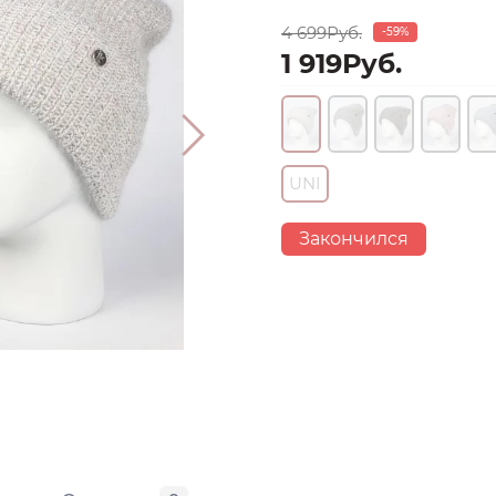
4 699Руб.
-59%
1 919Руб.
UNI
Закончился