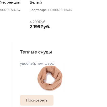
 Флоренция
Белый
R00200158754
Код товара:
FER00200166762
4 299Руб.
2 199Руб.
Теплые снуды
удобней, чем шарф
Посмотреть