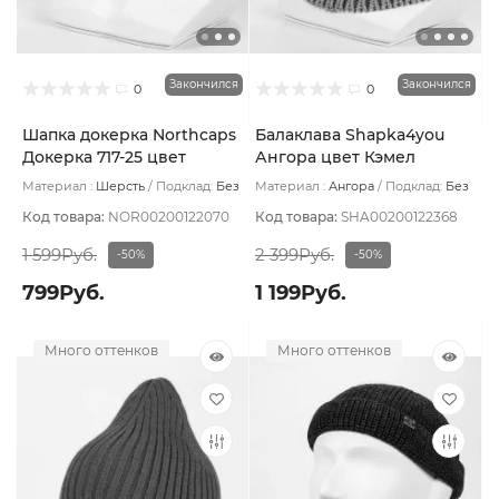
Закончился
Закончился
0
0
Шапка докерка Northcaps
Балаклава Shapka4you
Докерка 717-25 цвет
Ангора цвет Кэмел
Серый темный
Материал :
Шерсть
Подклад:
Без
Материал :
Ангора
Подклад:
Без
подклада
подклада
Код товара:
NOR00200122070
Код товара:
SHA00200122368
1 599Руб.
2 399Руб.
-50%
-50%
799Руб.
1 199Руб.
Много оттенков
Много оттенков