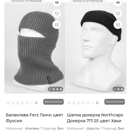
Много оттенков
Много оттенков
Закончился
Закончился
0
0
Балаклава Ferz Линн цвет
Шапка докерка Northcaps
Фуксия
Докерка 717-25 цвет Хаки
Материал :
Альпака
Подклад:
Без
Материал :
Шерсть
Подклад:
Без