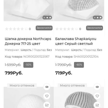
Закончился
Закончился
0
0
Шапка докерка Northcaps
Балаклава Shapka4you
Докерка 717-25 цвет
цвет Серый светлый
Синий тёмный
Материал :
Шерсть
Подклад:
Без
Материал :
Шерсть
Подклад:
Без
подклада
подклада
Код товара:
NOR00200122067
Код товара:
SHA00200122104
1 599Руб.
1 799Руб.
-50%
-60%
799Руб.
719Руб.
Много оттенков
Много оттенков