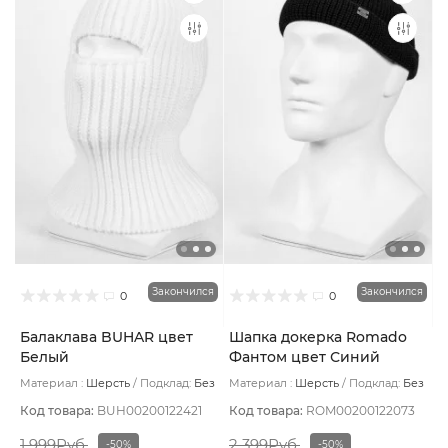
Закончился
Закончился
0
0
Балаклава BUHAR цвет
Шапка докерка Romado
Белый
Фантом цвет Синий
тёмный
Материал :
Шерсть
Подклад:
Без
Материал :
Шерсть
Подклад:
Без
подклада
подклада
Код товара:
BUH00200122421
Код товара:
ROM00200122073
1 999Руб.
2 399Руб.
-50%
-50%