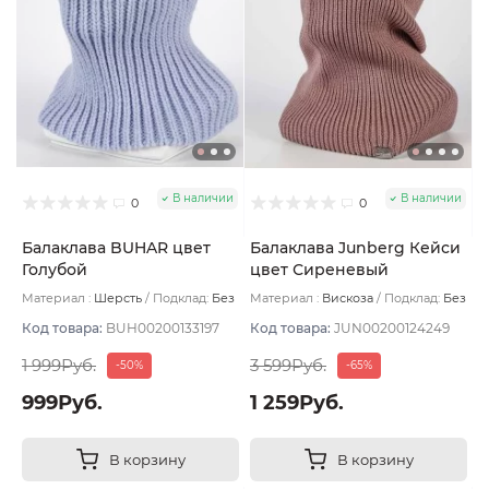
В наличии
В наличии
0
0
Балаклава BUHAR цвет
Балаклава Junberg Кейси
Голубой
цвет Сиреневый
пепельный
Материал :
Шерсть
Подклад:
Без
Материал :
Вискоза
Подклад:
Без
подклада
подклада
Код товара:
BUH00200133197
Код товара:
JUN00200124249
1 999Руб.
3 599Руб.
-50%
-65%
999Руб.
1 259Руб.
В корзину
В корзину