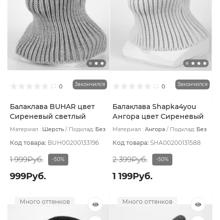
Закончился
Закончился
0
0
Балаклава BUHAR цвет
Балаклава Shapka4you
Сиреневый светлый
Ангора цвет Сиреневый
светлый
Материал :
Шерсть
Подклад:
Без
Материал :
Ангора
Подклад:
Без
подклада
подклада
Код товара:
BUH00200133196
Код товара:
SHA00200131588
1 999Руб.
2 399Руб.
-50%
-50%
999Руб.
1 199Руб.
Много оттенков
Много оттенков