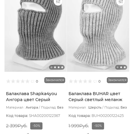
Закончился
Закончился
0
0
Балаклава Shapka4you
Балаклава BUHAR цвет
Ангора цвет Серый
Серый светлый меланж
светлый
Материал :
Ангора
Подклад:
Без
Материал :
Шерсть
Подклад:
Без
подклада
подклада
Код товара:
SHA00200122367
Код товара:
BUH00200122425
2 399Руб.
1 999Руб.
-50%
-50%