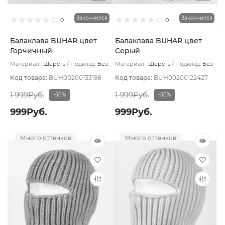
Закончился
Закончился
0
0
Балаклава BUHAR цвет
Балаклава BUHAR цвет
Горчичный
Серый
Материал :
Шерсть
Подклад:
Без
Материал :
Шерсть
Подклад:
Без
подклада
подклада
Код товара:
BUH00200133198
Код товара:
BUH00200122427
1 999Руб.
1 999Руб.
-50%
-50%
999Руб.
999Руб.
Много оттенков
Много оттенков