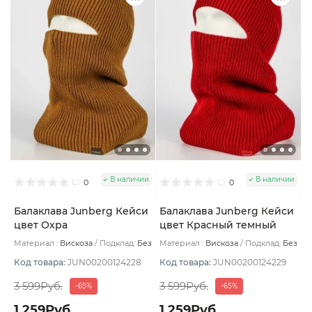
В наличии
В наличии
0
0
Балаклава Junberg Кейси
Балаклава Junberg Кейси
цвет Охра
цвет Красный темный
Материал :
Вискоза
Подклад:
Без
Материал :
Вискоза
Подклад:
Без
подклада
подклада
Код товара:
JUN00200124228
Код товара:
JUN00200124229
3 599Руб.
3 599Руб.
-65%
-65%
1 259Руб.
1 259Руб.