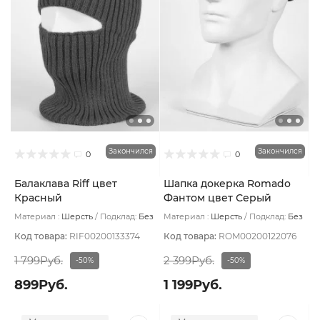
Закончился
Закончился
0
0
Балаклава Riff цвет
Шапка докерка Romado
Красный
Фантом цвет Серый
темный
Материал :
Шерсть
Подклад:
Без
Материал :
Шерсть
Подклад:
Без
подклада
подклада
Код товара:
RIF00200133374
Код товара:
ROM00200122076
1 799Руб.
2 399Руб.
-50%
-50%
899Руб.
1 199Руб.