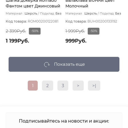
Шапка докерка Romado
Балаклава BUHAR цвет
Фантом цвет Джинсовый
Молочный
Материал :
Шерсть
Подклад:
Без
Материал :
Шерсть
Подклад:
Без
подклада
подклада
Код товара:
ROM00200122081
Код товара:
BUH00200133192
2 399Руб.
1 999Руб.
-50%
-50%
1 199Руб.
999Руб.
Показать еще
1
2
3
>
>|
Подписывайтесь на новости и акции: