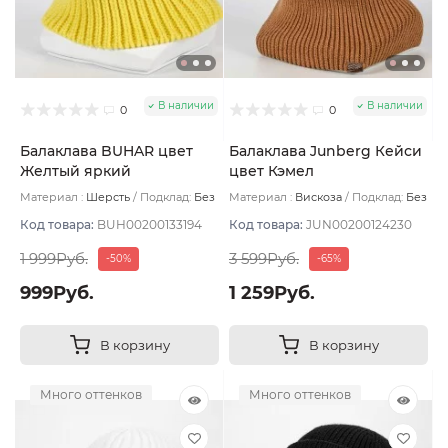
В наличии
В наличии
0
0
Балаклава BUHAR цвет
Балаклава Junberg Кейси
Желтый яркий
цвет Кэмел
Материал :
Шерсть
Подклад:
Без
Материал :
Вискоза
Подклад:
Без
подклада
подклада
Код товара:
BUH00200133194
Код товара:
JUN00200124230
1 999Руб.
3 599Руб.
-50%
-65%
999Руб.
1 259Руб.
В корзину
В корзину
Много оттенков
Много оттенков