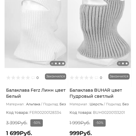
Закончился
Закончился
0
0
Балаклава Ferz Линн цвет
Балаклава BUHAR цвет
Белый
Пудровый светлый
Материал :
Альпака
Подклад:
Без
Материал :
Шерсть
Подклад:
Без
подклада
подклада
Код товара:
FER00200128334
Код товара:
BUH00200133201
3 399Руб.
1 999Руб.
-50%
-50%
1 699Руб.
999Руб.