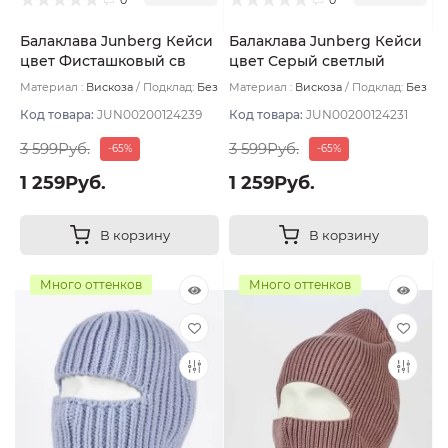
Балаклава Junberg Кейси
Балаклава Junberg Кейси
цвет Фисташковый св
цвет Серый светлый
Материал :
Вискоза
Подклад:
Без
Материал :
Вискоза
Подклад:
Без
подклада
подклада
Код товара:
JUN00200124239
Код товара:
JUN00200124231
3 599Руб.
3 599Руб.
-65%
-65%
1 259Руб.
1 259Руб.
В корзину
В корзину
Много оттенков
Много оттенков