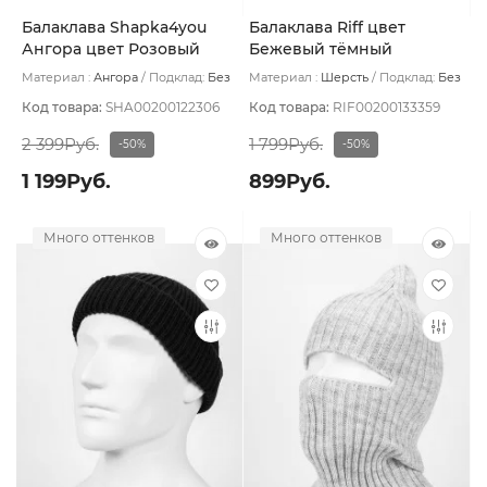
Балаклава Shapka4you
Балаклава Riff цвет
Ангора цвет Розовый
Бежевый тёмный
бледный
Материал :
Ангора
Подклад:
Без
Материал :
Шерсть
Подклад:
Без
подклада
подклада
Код товара:
SHA00200122306
Код товара:
RIF00200133359
2 399Руб.
1 799Руб.
-50%
-50%
1 199Руб.
899Руб.
Много оттенков
Много оттенков