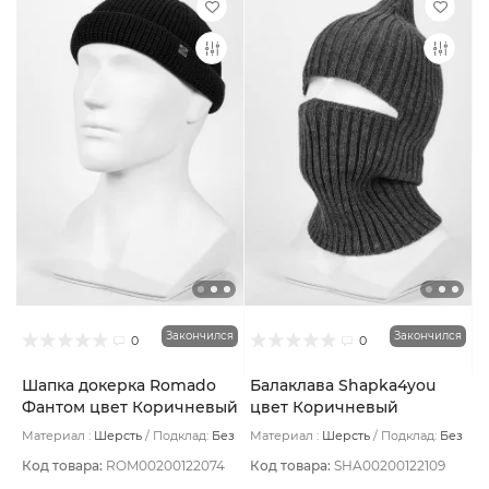
Закончился
Закончился
0
0
Шапка докерка Romado
Балаклава Shapka4you
Фантом цвет Коричневый
цвет Коричневый
Материал :
Шерсть
Подклад:
Без
Материал :
Шерсть
Подклад:
Без
подклада
подклада
Код товара:
ROM00200122074
Код товара:
SHA00200122109