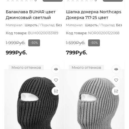
Балаклава BUHAR цвет
Шапка докерка Northcaps
Джинсовый светлый
Докерка 717-25 цвет
Коричневый
Материал :
Шерсть
Подклад:
Без
Материал :
Шерсть
Подклад:
Без
подклада
подклада
Код товара:
BUH00200133189
Код товара:
NOR00200122068
1 999Руб.
1 599Руб.
-50%
-50%
999Руб.
799Руб.
Много оттенков
Много оттенков