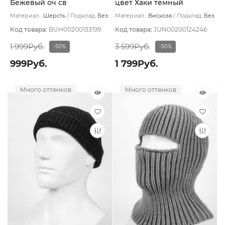
Бежевый оч св
цвет Хаки темный
Материал :
Шерсть
Подклад:
Без
Материал :
Вискоза
Подклад:
Без
подклада
подклада
Код товара:
BUH00200133199
Код товара:
JUN00200124246
1 999Руб.
3 599Руб.
-50%
-50%
999Руб.
1 799Руб.
Много оттенков
Много оттенков