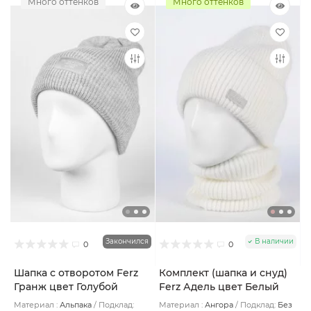
Много оттенков
Много оттенков
Закончился
В наличии
0
0
Шапка с отворотом Ferz
Комплект (шапка и снуд)
Гранж цвет Голубой
Ferz Адель цвет Белый
светлый
Материал :
Альпака
Подклад:
Материал :
Ангора
Подклад:
Без