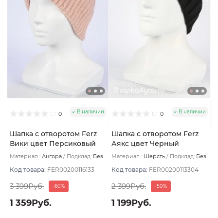
В наличии
В наличии
0
0
Шапка с отворотом Ferz
Шапка с отворотом Ferz
Вики цвет Персиковый
Аякс цвет Черный
Материал :
Ангора
Подклад:
Без
Материал :
Шерсть
Подклад:
Без
подклада
подклада
Код товара:
FER00200116133
Код товара:
FER00200113304
3 399Руб.
2 399Руб.
-60%
-50%
1 359Руб.
1 199Руб.