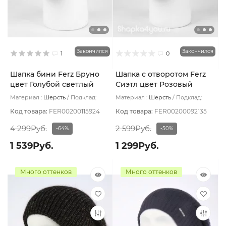
Закончился
Закончился
1
0
Шапка бини Ferz Бруно
Шапка с отворотом Ferz
цвет Голубой светлый
Сиэтл цвет Розовый
светлый
Материал :
Шерсть
Подклад:
Материал :
Шерсть
Подклад:
Флис
Двухслойная/Шерстяной подвяз
Код товара:
FER00200115924
Код товара:
FER00200092135
4 299Руб.
2 599Руб.
-64%
-50%
1 539Руб.
1 299Руб.
Много оттенков
Много оттенков