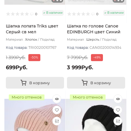
В наличии
В наличии
0
0
Шапка лопата Triks цвет
Шапка по голове Canoe
Серый св мел
EDINBURGH цвет Синий
Материал :
Хлопок
Подклад:
Материал :
Шерсть
Подклад:
Двухслойная/Без подклада
Шерстяной подвяз
Код товара:
TRI00200101767
Код товара:
CAN00200014934
1 399Руб.
7 799Руб.
-50%
-49%
699Руб.
3 999Руб.
В корзину
В корзину
Много оттенков
Много оттенков