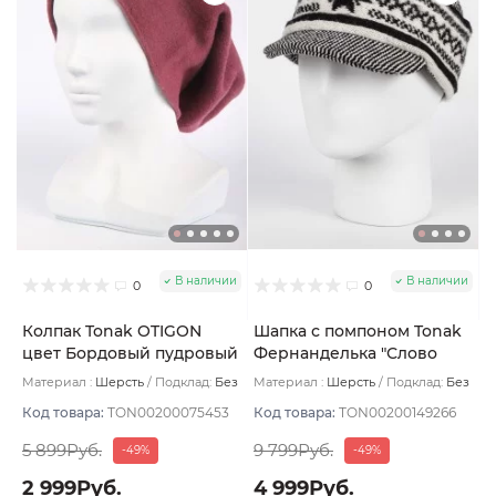
В наличии
В наличии
0
0
Колпак Tonak OTIGON
Шапка с помпоном Tonak
цвет Бордовый пудровый
Фернанделька "Слово
пацана" цвет черный/бел
Материал :
Шерсть
Подклад:
Без
Материал :
Шерсть
Подклад:
Без
размер 56-59
подклада
подклада
Код товара:
TON00200075453
Код товара:
TON00200149266
5 899Руб.
9 799Руб.
-49%
-49%
2 999Руб.
4 999Руб.