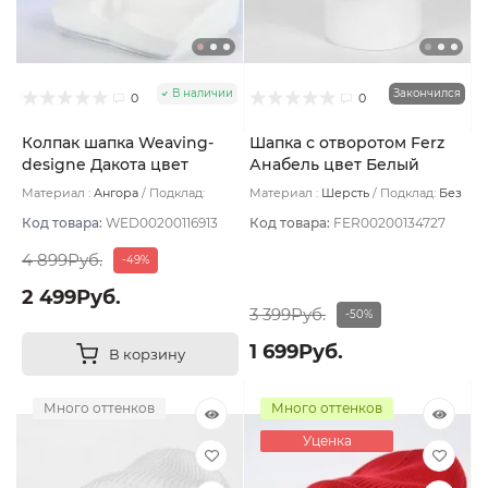
В наличии
Закончился
0
0
Колпак шапка Weaving-
Шапка с отворотом Ferz
designe Дакота цвет
Анабель цвет Белый
Голубой
Материал :
Ангора
Подклад:
Материал :
Шерсть
Подклад:
Без
Двухслойная
подклада
Код товара:
WED00200116913
Код товара:
FER00200134727
4 899Руб.
-49%
2 499Руб.
3 399Руб.
-50%
1 699Руб.
В корзину
Много оттенков
Много оттенков
Уценка