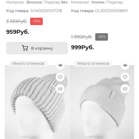
темный
Материал :
Вискоза
Подклад:
Без
Материал :
Хлопок
Подклад:
подклада
Двухслойная/Без подклада
Код товара:
JUN00200107218
Код товара:
OLS00200059801
3 199Руб.
-70%
959Руб.
1 999Руб.
-50%
999Руб.
В корзину
Много оттенков
Много оттенков