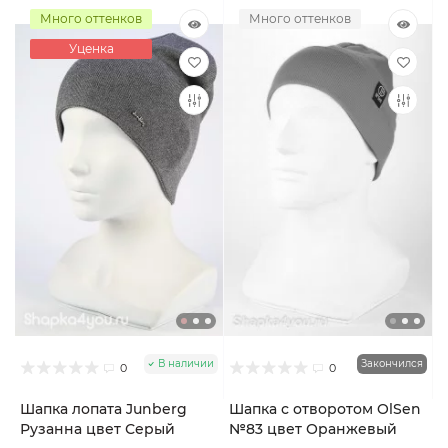
Много оттенков
Много оттенков
Уценка
В наличии
Закончился
0
0
Шапка лопата Junberg
Шапка с отворотом OlSen
Рузанна цвет Серый
№83 цвет Оранжевый