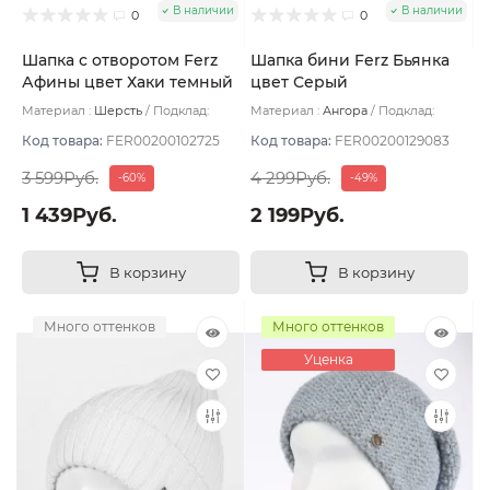
В наличии
В наличии
0
0
Шапка с отворотом Ferz
Шапка бини Ferz Бьянка
Афины цвет Хаки темный
цвет Серый
Материал :
Шерсть
Подклад:
Материал :
Ангора
Подклад:
Двухслойная/Шерстяной подвяз
Флис
Код товара:
FER00200102725
Код товара:
FER00200129083
3 599Руб.
4 299Руб.
-60%
-49%
1 439Руб.
2 199Руб.
В корзину
В корзину
Много оттенков
Много оттенков
Уценка