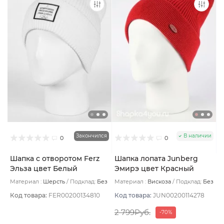
Закончился
В наличии
0
0
Шапка с отворотом Ferz
Шапка лопата Junberg
Эльза цвет Белый
Эмирэ цвет Красный
Материал :
Шерсть
Подклад:
Без
Материал :
Вискоза
Подклад:
Без
подклада
подклада
Код товара:
FER00200134810
Код товара:
JUN00200114278
2 799Руб.
-70%