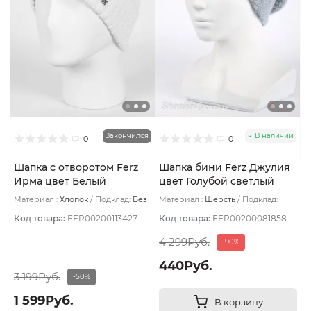
Закончился
В наличии
0
0
Шапка с отворотом Ferz
Шапка бини Ferz Джулия
Ирма цвет Белый
цвет Голубой светлый
Материал :
Хлопок
Подклад:
Без
Материал :
Шерсть
Подклад:
подклада
Шерстяной подвяз
Код товара:
FER00200113427
Код товара:
FER00200081858
4 299Руб.
-90%
440Руб.
3 199Руб.
-50%
1 599Руб.
В корзину