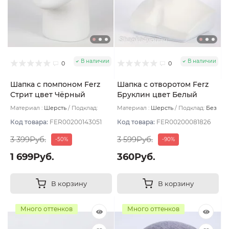
В наличии
В наличии
0
0
Шапка с помпоном Ferz
Шапка с отворотом Ferz
Стрит цвет Чёрный
Бруклин цвет Белый
Материал :
Шерсть
Подклад:
Материал :
Шерсть
Подклад:
Без
Двухслойная/Шерстяной подвяз
подклада
Код товара:
FER00200143051
Код товара:
FER00200081826
3 399Руб.
3 599Руб.
-50%
-90%
1 699Руб.
360Руб.
В корзину
В корзину
Много оттенков
Много оттенков