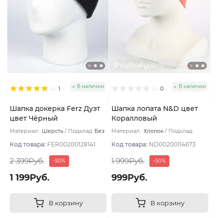
В наличии
В наличии
1
0
Шапка докерка Ferz Дуэт
Шапка лопата N&D цвет
цвет Чёрный
Коралловый
Материал :
Шерсть
Подклад:
Без
Материал :
Хлопок
Подклад:
подклада
Двухслойная
Код товара:
FER00200128141
Код товара:
ND00200114673
2 399Руб.
1 999Руб.
-50%
-50%
1 199Руб.
999Руб.
В корзину
В корзину