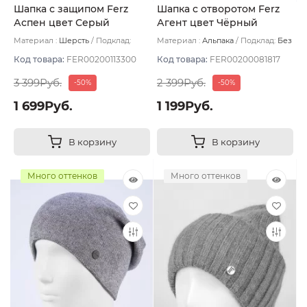
Шапка с защипом Ferz
Шапка с отворотом Ferz
Аспен цвет Серый
Агент цвет Чёрный
темный
Материал :
Шерсть
Подклад:
Материал :
Альпака
Подклад:
Без
Двухслойная/Шерстяной подвяз
подклада
Код товара:
FER00200113300
Код товара:
FER00200081817
3 399Руб.
2 399Руб.
-50%
-50%
1 699Руб.
1 199Руб.
В корзину
В корзину
Много оттенков
Много оттенков