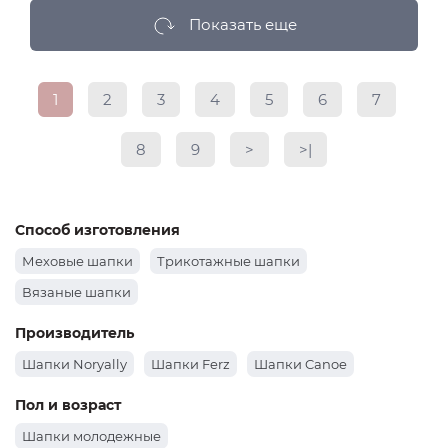
Показать еще
1
2
3
4
5
6
7
8
9
>
>|
Способ изготовления
Меховые шапки
Трикотажные шапки
Вязаные шапки
Производитель
Шапки Noryally
Шапки Ferz
Шапки Canoe
Пол и возраст
Шапки молодежные