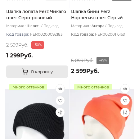
Шапка лопата Ferz Чикаго
Шапка бини Ferz
цвет Серо-розовый
Норвегия цвет Серый
темный
Материал :
Шерсть
Подклад:
Материал :
Ангора
Подклад:
Двухслойная/Шерстяной подвяз
Двухслойная
Код товара:
FER00200092183
Код товара:
FER00200116169
2 599Руб.
-50%
1 299Руб.
5 099Руб.
-49%
2 599Руб.
В корзину
Много оттенков
Много оттенков