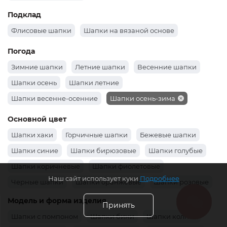
Подклад
Флисовые шапки
Шапки на вязаной основе
Погода
Зимние шапки
Летние шапки
Весенние шапки
Шапки осень
Шапки летние
Шапки весенне-осенние
Шапки осень-зима
Основной цвет
Шапки хаки
Горчичные шапки
Бежевые шапки
Шапки синие
Шапки бирюзовые
Шапки голубые
Шапки коричневые
Шапки фиолетовые
Наш сайт использует куки
Подробнее
Черные шапки
Шапки оранжевые
Шапки розовые
Шапки зеленые
Шапки бордовые
Белые шапки
Модель и форма изделия
Принять
Шапки серые
Шапки желтые
Красные шапки
Шапки с помпоном
Шапки бини
Шапки колпак