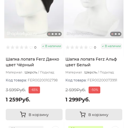
В наличии
В наличии
0
0
Шапка лопата Ferz Данко
Шапка лопата Ferz Альф
цвет Чёрный
цвет Белый
Материал :
Шерсть
Подклад:
Материал :
Шерсть
Подклад:
Двухслойная
Двухслойная/Шерстяной подвяз
Код товара:
FER00200102798
Код товара:
FER00200073991
3 599Руб.
2 599Руб.
-65%
-50%
1 259Руб.
1 299Руб.
В корзину
В корзину