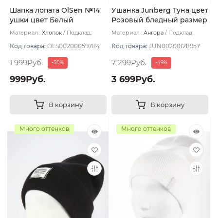
Шапка лопата OlSen №14
Ушанка Junberg Туна цвет
ушки цвет Белый
Розовый бледный размер
UNI
Материал :
Хлопок
Подклад:
Материал :
Ангора
Подклад:
Двухслойная/Без подклада
Двухслойная/Шерстяной подвяз
Код товара:
OLS00200059784
Код товара:
JUN00200128957
1 999Руб.
7 299Руб.
-50%
-49%
999Руб.
3 699Руб.
В корзину
В корзину
Много оттенков
Много оттенков