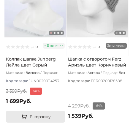
В наличии
Закончился
0
0
Колпак шапка Junberg
Шапка с отворотом Ferz
Лайла цвет Серый
Ариэль цвет Коричневый
темный
светлый
Материал :
Вискоза
Подклад:
Материал :
Ангора
Подклад:
Без
Двухслойная
подклада
Код товара:
JUN00200114253
Код товара:
FER00200128588
3 399Руб.
-50%
1 699Руб.
4 299Руб.
-64%
1 539Руб.
В корзину