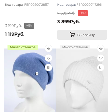
Двухслойная
подклада
Код товара:
FER00200128117
Код товара:
FER00200117296
7 699Руб.
-49%
3 899Руб.
3 199Руб.
-65%
1 119Руб.
В корзину
Много оттенков
Много оттенков