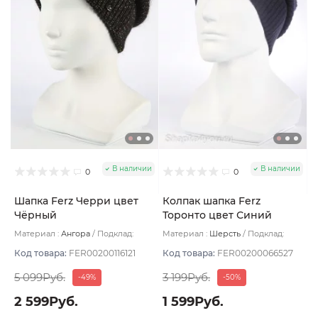
В наличии
В наличии
0
0
Шапка Ferz Черри цвет
Колпак шапка Ferz
Чёрный
Торонто цвет Синий
тёмный
Материал :
Ангора
Подклад:
Материал :
Шерсть
Подклад:
Двухслойная/Шерстяной подвяз
Двухслойная
Код товара:
FER00200116121
Код товара:
FER00200066527
5 099Руб.
3 199Руб.
-49%
-50%
2 599Руб.
1 599Руб.