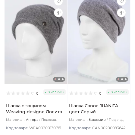
В наличии
В наличии
0
0
Шапка с защипом
Шапка Canoe JUANITA
Weaving-designe Лолита
цвет Серый
цвет Дымка
Материал :
Ангора
Подклад:
Материал :
Кашемир
Подклад:
Двухслойная
Двухслойная/Шерстяной подвяз
Код товара:
WEA00200130761
Код товара:
CAN00200093642