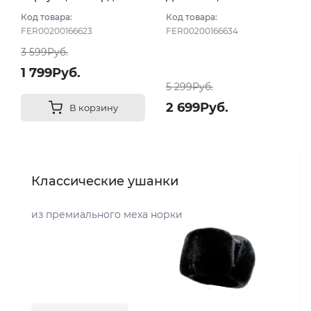
темный
Бордовый
Код товара:
Код товара:
FER00200166623
FER00200166634
3 599Руб.
1 799Руб.
5 299Руб.
2 699Руб.
В корзину
Классические ушанки
из премиального меха норки