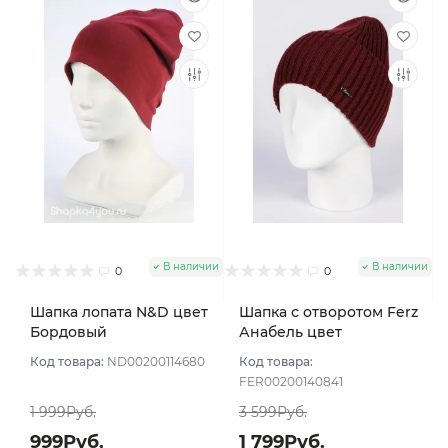
В наличии
В наличии
0
0
Шапка лопата N&D цвет
Шапка с отворотом Ferz
Бордовый
Анабель цвет
Бордовый темный
Код товара:
ND00200114680
Код товара:
FER00200140841
1 999Руб.
3 599Руб.
999Руб.
1 799Руб.