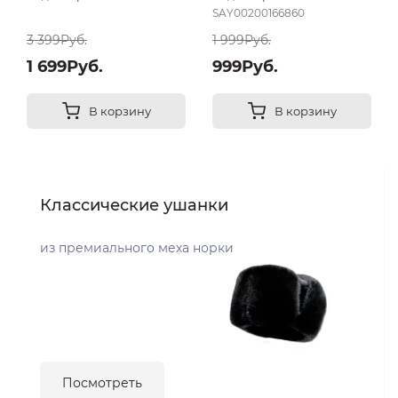
светлый мел
SAY00200166860
3 399Руб.
1 999Руб.
1 699Руб.
999Руб.
В корзину
В корзину
Классические ушанки
из премиального меха норки
Посмотреть