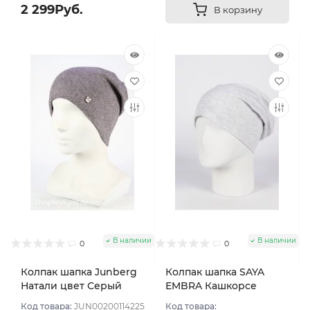
2 299Руб.
В корзину
В наличии
В наличии
0
0
Колпак шапка Junberg
Колпак шапка SAYA
Натали цвет Серый
EMBRA Кашкорсе
меланж
"шелк" цвет Серый оч
Код товара:
JUN00200114225
Код товара: