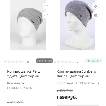
Закончился
В наличии
0
0
Колпак шапка Ferz
Колпак шапка Junberg
Эдита цвет Серый
Лайла цвет Серый
темный
Код товара:
Код товара:
JUN00200114253
FER00200170766
3 399Руб.
1 699Руб.
4 499Руб.