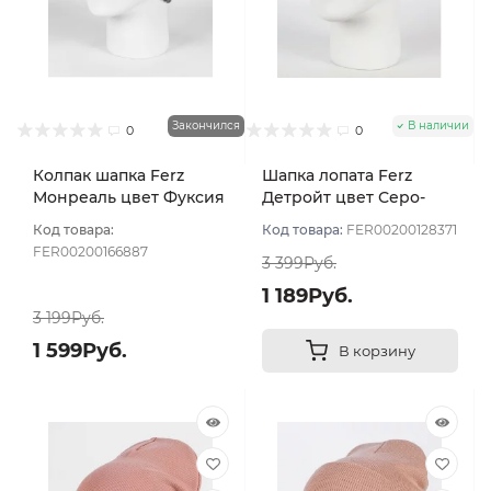
Закончился
В наличии
0
0
Колпак шапка Ferz
Шапка лопата Ferz
Монреаль цвет Фуксия
Детройт цвет Серо-
розовый
Код товара:
Код товара:
FER00200128371
FER00200166887
3 399Руб.
1 189Руб.
3 199Руб.
1 599Руб.
В корзину