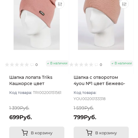
В наличии
В наличии
0
0
Шапка лопата Triks
Шапка с отворотом
Кашкорсе цвет
4you №1 цвет Бежево-
Пудровый тем
пудровый
Код товара:
TRI00200151561
Код товара:
YOU00200133318
1 399Руб.
1 599Руб.
699Руб.
799Руб.
В корзину
В корзину