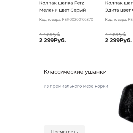
Колпак шапка Ferz
Колпак шап
Мелани цвет Серый
Эдита цвет
Код товара:
FER00200166870
Код товара:
FE
4 499Руб.
4 499Руб.
2 299Руб.
2 299Руб.
Классические ушанки
из премиального меха норки
Посмотреть