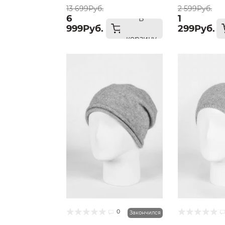
13 699Руб.
2 599Руб.
6
1
В
999Руб.
299Руб.
корзину
0
Закончился