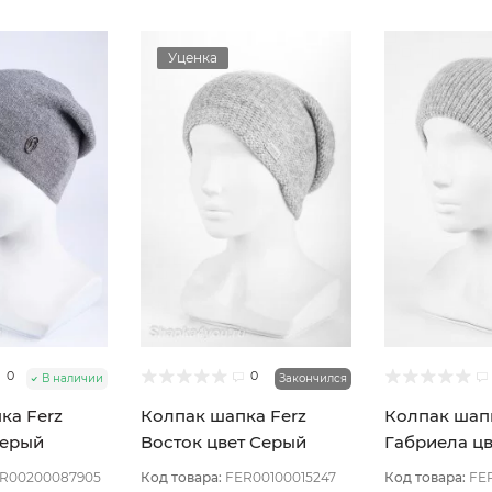
Уценка
0
0
В наличии
Закончился
ка Ferz
Колпак шапка Ferz
Колпак шапк
Серый
Восток цвет Серый
Габриела ц
светлый
светлый
R00200087905
Код товара:
FER00100015247
Код товара:
FE