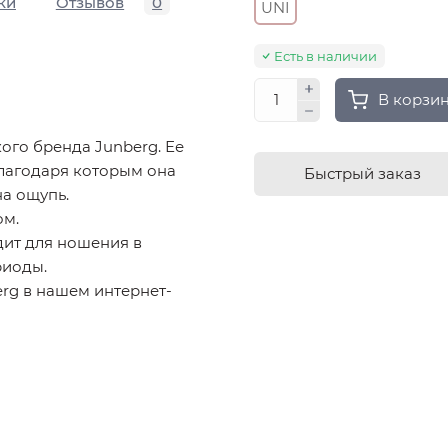
ки
Отзывов
0
UNI
Есть в наличии
В корзи
ого бренда Junberg. Ее
благодаря которым она
Быстрый заказ
на ощупь.
ом.
дит для ношения в
риоды.
rg в нашем интернет-