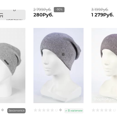
В
2 799Руб.
3 199Руб.
-90%
280Руб.
1 279Руб.
корзину
0
0
Закончился
В наличии