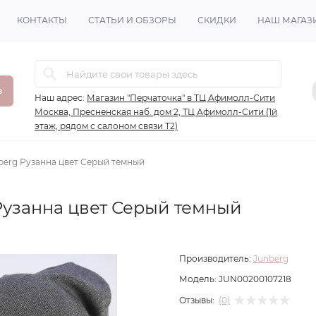
КОНТАКТЫ
СТАТЬИ И ОБЗОРЫ
СКИДКИ
НАШ МАГАЗ
в
Наш адрес:
Магазин "Перчаточка" в ТЦ Афимолл-Сити
Москва, Пресненская наб. дом 2, ТЦ Афимолл-Сити (1й
этаж, рядом с салоном связи Т2)
berg Рузанна цвет Серый темный
Рузанна цвет Серый темный
Производитель:
Junberg
Модель:
JUN00200107218
Отзывы:
(0)