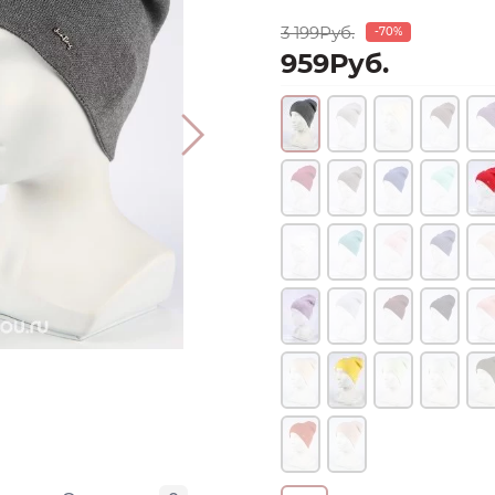
3 199Руб.
-70%
959Руб.