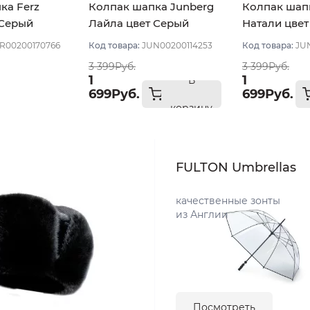
ка Ferz
Колпак шапка Junberg
Колпак шап
 Серый
Лайла цвет Серый
Натали цве
темный
меланж
R00200170766
Код товара:
JUN00200114253
Код товара:
JU
3 399Руб.
3 399Руб.
1
1
В
699Руб.
699Руб.
корзину
FULTON Umbrellas
качественные зонты
из Англии
Посмотреть