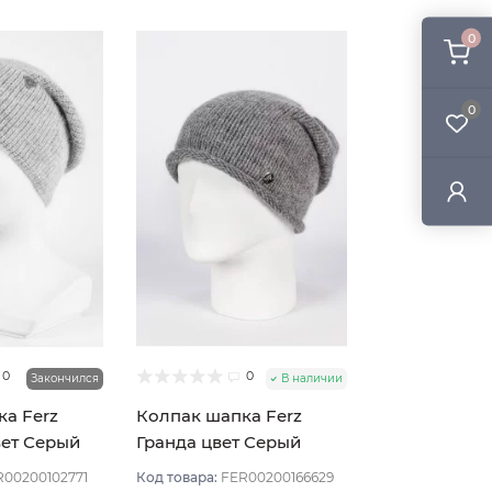
0
0
0
0
Закончился
В наличии
а Ferz
Колпак шапка Ferz
вет Серый
Гранда цвет Серый
R00200102771
Код товара:
FER00200166629