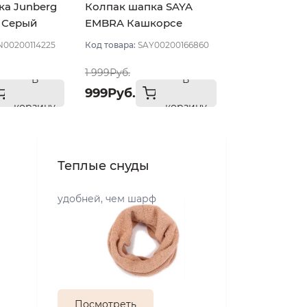
ка Junberg
Колпак шапка SAYA
т Серый
EMBRA Кашкорсе
"шелк" цвет Серый оч
N00200114225
Код товара:
SAY00200166860
светлый мел
1 999Руб.
В
В
999Руб.
корзину
корзину
Теплые снуды
удобней, чем шарф
Посмотреть