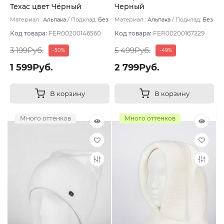
Техас цвет Чёрный
Черный
Материал :
Альпака
Подклад:
Без
Материал :
Альпака
Подклад:
Без
подклада
подклада
Код товара:
FER00200146560
Код товара:
FER00200167229
3 199Руб.
5 499Руб.
-50%
-49%
1 599Руб.
2 799Руб.
В корзину
В корзину
Много оттенков
Много оттенков