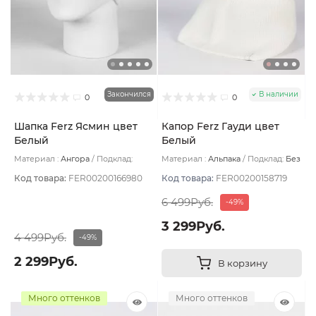
Закончился
В наличии
0
0
Шапка Ferz Ясмин цвет
Капор Ferz Гауди цвет
Белый
Белый
Материал :
Ангора
Подклад:
Материал :
Альпака
Подклад:
Без
Двухслойная/Шерстяной подвяз
подклада
Код товара:
FER00200166980
Код товара:
FER00200158719
6 499Руб.
-49%
3 299Руб.
4 499Руб.
-49%
2 299Руб.
В корзину
Много оттенков
Много оттенков