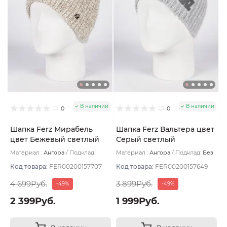
В наличии
В наличии
0
0
Шапка Ferz Мирабель
Шапка Ferz Вальтера цвет
цвет Бежевый светлый
Серый светлый
Материал :
Ангора
Подклад:
Материал :
Ангора
Подклад:
Без
Двухслойная/Шерстяной подвяз
подклада
Код товара:
FER00200157707
Код товара:
FER00200157649
4 699Руб.
3 899Руб.
-49%
-49%
2 399Руб.
1 999Руб.