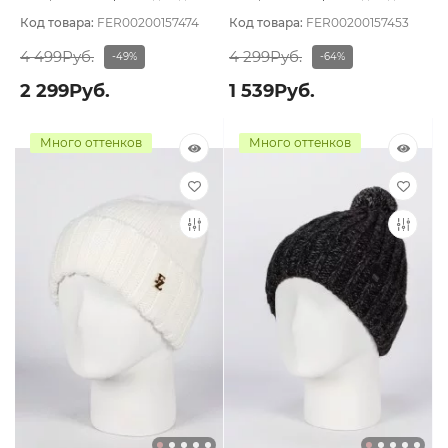
Двухслойная/Шерстяной подвяз
подклада
Код товара:
FER00200157474
Код товара:
FER00200157453
4 499Руб.
4 299Руб.
-49%
-64%
2 299Руб.
1 539Руб.
Много оттенков
Много оттенков