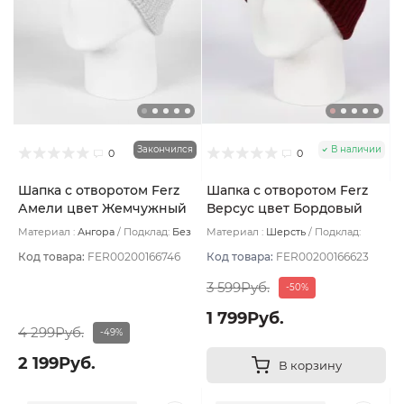
Закончился
В наличии
0
0
Шапка с отворотом Ferz
Шапка с отворотом Ferz
Амели цвет Жемчужный
Версус цвет Бордовый
темный
Материал :
Ангора
Подклад:
Без
Материал :
Шерсть
Подклад:
подклада
Двухслойная
Код товара:
FER00200166746
Код товара:
FER00200166623
3 599Руб.
-50%
1 799Руб.
4 299Руб.
-49%
2 199Руб.
В корзину