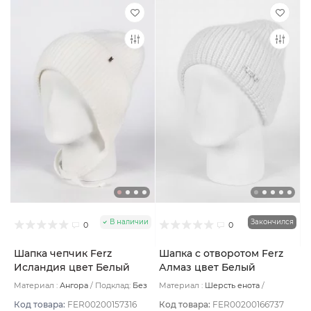
В наличии
Закончился
0
0
Шапка чепчик Ferz
Шапка с отворотом Ferz
Исландия цвет Белый
Алмаз цвет Белый
Материал :
Ангора
Подклад:
Без
Материал :
Шерсть енота
подклада
Подклад:
Шерстяной подвяз/Без
подклада
Код товара:
FER00200157316
Код товара:
FER00200166737