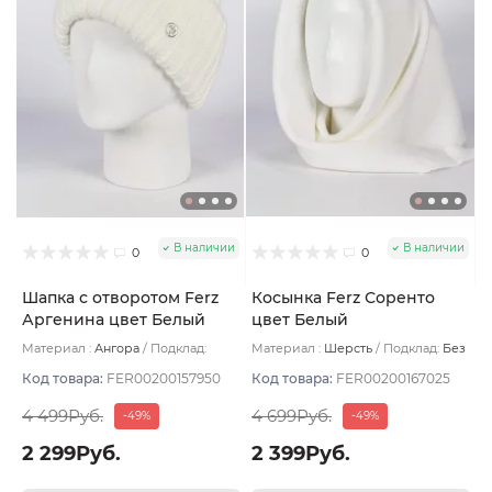
В наличии
В наличии
0
0
Шапка с отворотом Ferz
Косынка Ferz Соренто
Аргенина цвет Белый
цвет Белый
Материал :
Ангора
Подклад:
Материал :
Шерсть
Подклад:
Без
Двухслойная/Шерстяной подвяз
подклада
Код товара:
FER00200157950
Код товара:
FER00200167025
4 499Руб.
4 699Руб.
-49%
-49%
2 299Руб.
2 399Руб.