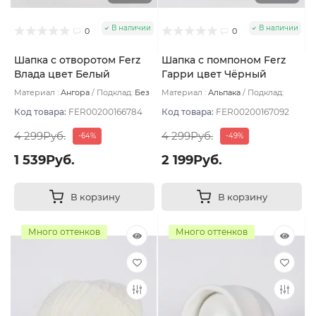
В наличии
В наличии
0
0
Шапка с отворотом Ferz
Шапка с помпоном Ferz
Влада цвет Белый
Гарри цвет Чёрный
Материал :
Ангора
Подклад:
Без
Материал :
Альпака
Подклад:
подклада
Флис
Код товара:
FER00200166784
Код товара:
FER00200167092
4 299Руб.
4 299Руб.
-64%
-49%
1 539Руб.
2 199Руб.
В корзину
В корзину
Много оттенков
Много оттенков