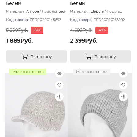
Белый
Белый
Материал :
Ангора
Подклад:
Без
Материал :
Шерсть
Подклад:
подклада
Двухслойная/Шерстяной подвяз
Код товара:
FER00200145693
Код товара:
FER00200166992
5 299Руб.
4 699Руб.
-64%
-49%
1 889Руб.
2 399Руб.
В корзину
В корзину
Много оттенков
Много оттенков