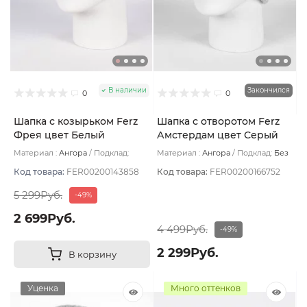
В наличии
Закончился
0
0
Шапка с козырьком Ferz
Шапка с отворотом Ferz
Фрея цвет Белый
Амстердам цвет Серый
светлый
Материал :
Ангора
Подклад:
Материал :
Ангора
Подклад:
Без
Двухслойная/Шерстяной подвяз
подклада
Код товара:
FER00200143858
Код товара:
FER00200166752
5 299Руб.
-49%
2 699Руб.
4 499Руб.
-49%
2 299Руб.
В корзину
Уценка
Много оттенков