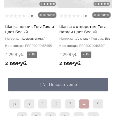
Закончился
Закончился
0
0
Шапка чепчик Ferz Талли
Шапка с отворотом Ferz
цвет Белый
Натали цвет Белый
Материал :
Шерсть енота
Материал :
Альпака
Подклад:
Без
Подклад:
Без подклада
подклада
Код товара:
FER00200166955
Код товара:
FER00200166901
4 299Руб.
4 299Руб.
-49%
-49%
2 199Руб.
2 199Руб.
Показать еще
|<
<
1
2
3
4
5