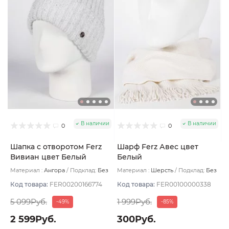
В наличии
В наличии
0
0
Шапка с отворотом Ferz
Шарф Ferz Авес цвет
Вивиан цвет Белый
Белый
Материал :
Ангора
Подклад:
Без
Материал :
Шерсть
Подклад:
Без
подклада
подклада
Код товара:
FER00200166774
Код товара:
FER00100000338
5 099Руб.
1 999Руб.
-49%
-85%
2 599Руб.
300Руб.