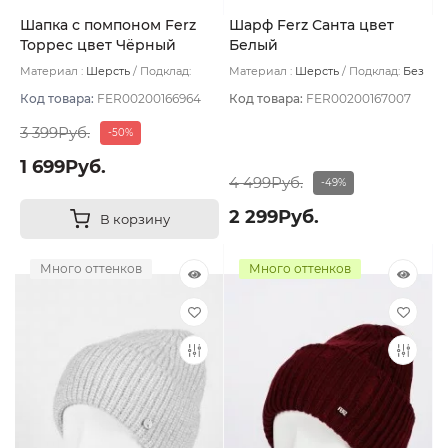
Шапка с помпоном Ferz
Шарф Ferz Санта цвет
Торрес цвет Чёрный
Белый
Материал :
Шерсть
Подклад:
Материал :
Шерсть
Подклад:
Без
Флис
подклада
Код товара:
FER00200166964
Код товара:
FER00200167007
3 399Руб.
-50%
1 699Руб.
4 499Руб.
-49%
2 299Руб.
В корзину
Много оттенков
Много оттенков