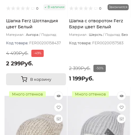
В наличии
Закончился
0
0
Шапка Ferz Шотландия
Шапка с отворотом Ferz
цвет Белый
Бэрри цвет Белый
Материал :
Ангора
Подклад:
Материал :
Шерсть
Подклад:
Без
Двухслойная/Шерстяной подвяз
подклада
Код товара:
FER00200158437
Код товара:
FER00200157583
4 499Руб.
-49%
2 299Руб.
2 399Руб.
-50%
1 199Руб.
В корзину
Много оттенков
Много оттенков