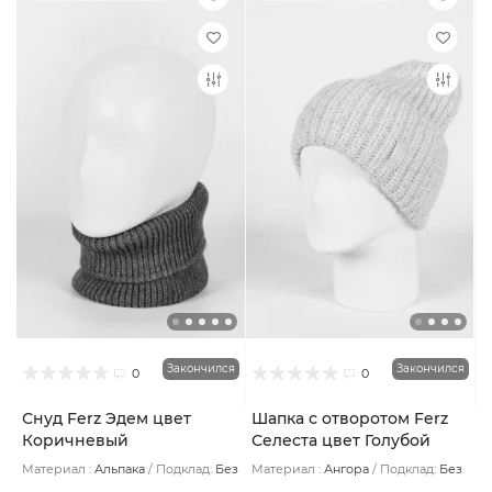
Закончился
Закончился
0
0
Снуд Ferz Эдем цвет
Шапка с отворотом Ferz
Коричневый
Селеста цвет Голубой
Материал :
Альпака
Подклад:
Без
Материал :
Ангора
Подклад:
Без
подклада
подклада