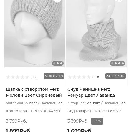
Закончился
Закончился
0
0
Шапка с отворотом Ferz
Снуд манишка Ferz
Мелоди цвет Сиреневый
Ренуар цвет Лаванда
светлый
Материал :
Ангора
Подклад:
Без
Материал :
Альпака
Подклад:
Без
подклада
подклада
Код товара:
FER00200144350
Код товара:
FER00200167027
3 799Руб.
3 399Руб.
-50%
1 899Руб.
1 699Руб.