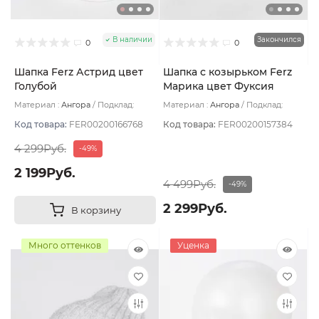
В наличии
Закончился
0
0
Шапка Ferz Астрид цвет
Шапка с козырьком Ferz
Голубой
Марика цвет Фуксия
Материал :
Ангора
Подклад:
Материал :
Ангора
Подклад:
Двухслойная/Шерстяной подвяз
Двухслойная/Шерстяной подвяз
Код товара:
FER00200166768
Код товара:
FER00200157384
4 299Руб.
-49%
2 199Руб.
4 499Руб.
-49%
2 299Руб.
В корзину
Много оттенков
Уценка