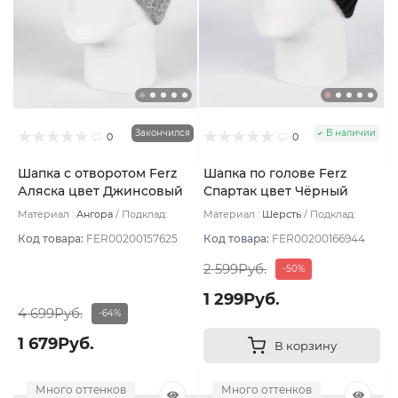
Закончился
В наличии
0
0
Шапка с отворотом Ferz
Шапка по голове Ferz
Аляска цвет Джинсовый
Спартак цвет Чёрный
Материал :
Ангора
Подклад:
Материал :
Шерсть
Подклад:
Двухслойная/Шерстяной подвяз
Флис
Код товара:
FER00200157625
Код товара:
FER00200166944
2 599Руб.
-50%
1 299Руб.
4 699Руб.
-64%
1 679Руб.
В корзину
Много оттенков
Много оттенков