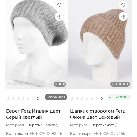
Закончился
В наличии
0
0
Берет Ferz Италия цвет
Шапка с отворотом Ferz
Серый светлый
Фиона цвет Бежевый
тёмный
Материал :
Шерсть
Подклад:
Материал :
Шерсть енота
Шерстяной подвяз
Подклад:
Без подклада
Код товара:
FER00200082146
Код товара:
FER00200157466