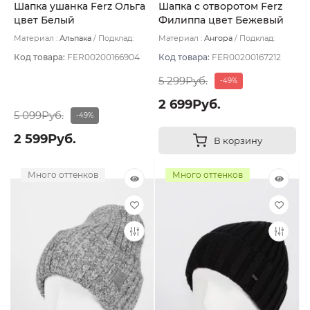
Шапка ушанка Ferz Ольга
Шапка с отворотом Ferz
цвет Белый
Филиппа цвет Бежевый
тёмный
Материал :
Альпака
Подклад:
Материал :
Ангора
Подклад:
Флис
Флис
Код товара:
FER00200166904
Код товара:
FER00200167212
5 299Руб.
-49%
2 699Руб.
5 099Руб.
-49%
2 599Руб.
В корзину
Много оттенков
Много оттенков