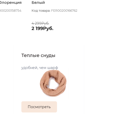
 Флоренция
Белый
R00200158754
Код товара:
FER00200166762
4 299Руб.
2 199Руб.
Теплые снуды
удобней, чем шарф
Посмотреть