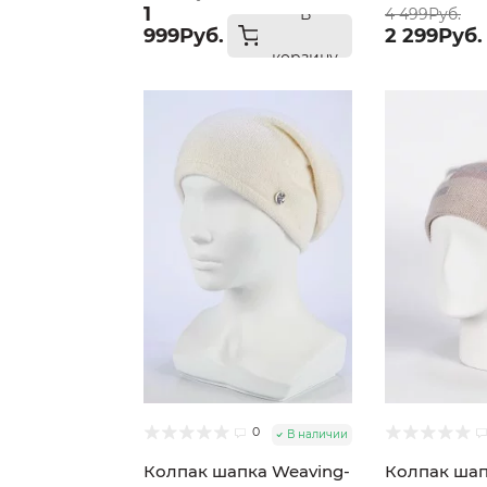
1
В
4 499Руб.
999Руб.
2 299Руб.
корзину
0
В наличии
Колпак шапка Weaving-
Колпак шап