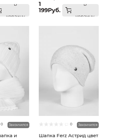
1
В
В
199Руб.
корзину
корзину
0
0
Закончился
Закончился
шапка и
Шапка Ferz Астрид цвет