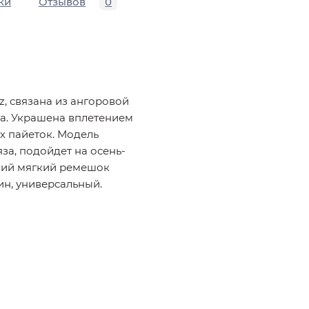
ки
Отзывов
0
, связана из ангоровой
а. Украшена вплетением
х пайеток. Модель
за, подойдет на осень-
окий мягкий ремешок
ин, универсальный.