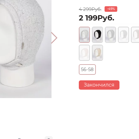
4 299Руб.
-49%
2 199Руб.
56-58
Закончился