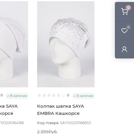
0
0
0
0
В наличии
В наличии
ка SAYA
Колпак шапка SAYA
корсе
EMBRA Кашкорсе
 Белый
стразы цвет Белый
Y00200164186
Код товара:
SAY00200166853
2 399Руб.