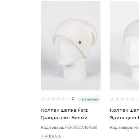
0
В наличии
Колпак шапка Ferz
Колпак шап
Гранда цвет Белый
Эдита цвет
Код товара:
FER00200157289
Код товара:
FE
3 899Руб.