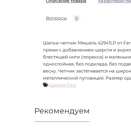
Описание товара
Характеристи
Вопросы
0
Шапка-чепчик Мишель 42941LP от Ferz
пряжи с добавлением шерсти и акрил
блестящей нити (люрекса) и маленьки
однослойная, без подклада, без подвя
весну. Чепчик застёгивается на шир
металлической пуговицей. Размер од
Шапки Ferz
Рекомендуем