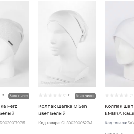
0
0
Закончился
Закончился
ка Ferz
Колпак шапка OlSen
Колпак шап
 Белый
цвет Белый
EMBRA Каш
"шелк" цвет
R00200170761
Код товара:
OLS00200062741
Код товара:
SA