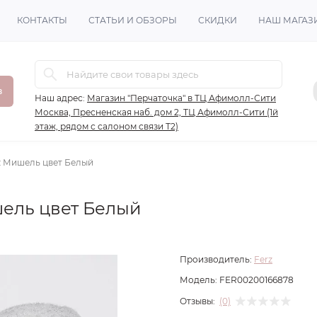
КОНТАКТЫ
СТАТЬИ И ОБЗОРЫ
СКИДКИ
НАШ МАГАЗ
в
Наш адрес:
Магазин "Перчаточка" в ТЦ Афимолл-Сити
Москва, Пресненская наб. дом 2, ТЦ Афимолл-Сити (1й
этаж, рядом с салоном связи Т2)
z Мишель цвет Белый
ель цвет Белый
Производитель:
Ferz
Модель:
FER00200166878
Отзывы:
(0)