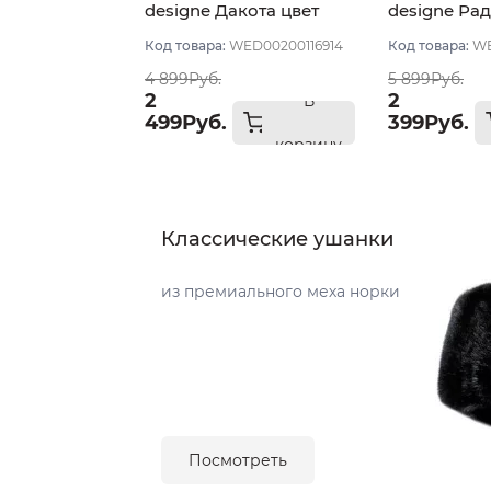
designe Дакота цвет
designe Рад
Молочный
Молочный
Код товара:
WED00200116914
Код товара:
WE
4 899Руб.
5 899Руб.
2
2
В
499Руб.
399Руб.
корзину
Классические ушанки
из премиального меха норки
Посмотреть