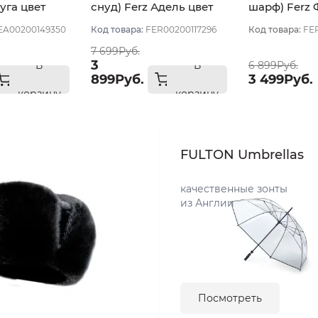
уга цвет
снуд) Ferz Адель цвет
шарф) Ferz
Белый
цвет Белый
A00200149350
Код товара:
FER00200117296
Код товара:
FE
7 699Руб.
3
В
В
6 899Руб.
899Руб.
3 499Руб.
корзину
корзину
FULTON Umbrellas
качественные зонты
из Англии
Посмотреть