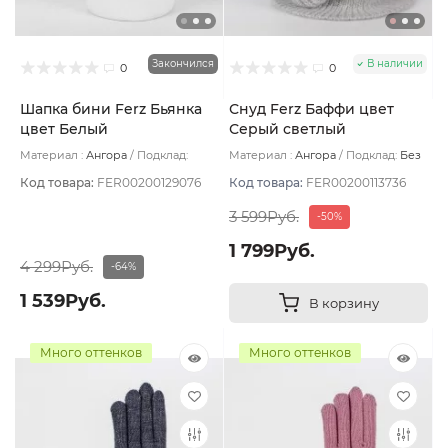
Закончился
В наличии
0
0
Шапка бини Ferz Бьянка
Снуд Ferz Баффи цвет
цвет Белый
Серый светлый
Материал :
Ангора
Подклад:
Материал :
Ангора
Подклад:
Без
Флис
подклада
Код товара:
FER00200129076
Код товара:
FER00200113736
3 599Руб.
-50%
1 799Руб.
4 299Руб.
-64%
1 539Руб.
В корзину
Много оттенков
Много оттенков