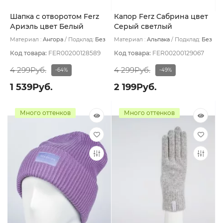
Шапка с отворотом Ferz
Капор Ferz Сабрина цвет
Ариэль цвет Белый
Серый светлый
Материал :
Ангора
Подклад:
Без
Материал :
Альпака
Подклад:
Без
подклада
подклада
Код товара:
FER00200128589
Код товара:
FER00200129067
4 299Руб.
4 299Руб.
-64%
-49%
1 539Руб.
2 199Руб.
Много оттенков
Много оттенков