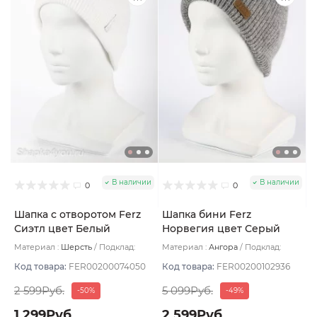
В наличии
В наличии
0
0
Шапка с отворотом Ferz
Шапка бини Ferz
Сиэтл цвет Белый
Норвегия цвет Серый
Материал :
Шерсть
Подклад:
Материал :
Ангора
Подклад:
Двухслойная/Шерстяной подвяз
Двухслойная
Код товара:
FER00200074050
Код товара:
FER00200102936
2 599Руб.
5 099Руб.
-50%
-49%
1 299Руб.
2 599Руб.