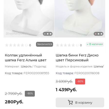
Закончился
В наличии
0
0
Колпак удлинённый
Шапка бини Ferz Диско
шапка Ferz Альма цвет
цвет Персиковый
Коралловый
Материал :
Шерсть
Подклад:
Модель и форма изделия:
Шапка/
Шерстяной подвяз
Бини
Модель:
Диско
Код товара:
FER00200081955
Код товара:
FER00200116008
3 599Руб.
-60%
1 439Руб.
2 799Руб.
-90%
280Руб.
В корзину