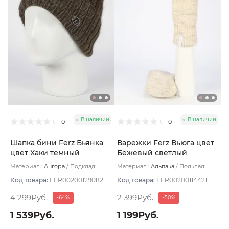
В наличии
В наличии
0
0
Шапка бини Ferz Бьянка
Варежки Ferz Вьюга цвет
цвет Хаки темный
Бежевый светлый
Материал :
Ангора
Подклад:
Материал :
Альпака
Подклад:
Флис
Двухслойная/Шерстяной подвяз
Код товара:
FER00200129082
Код товара:
FER00200114421
4 299Руб.
2 399Руб.
-64%
-50%
1 539Руб.
1 199Руб.