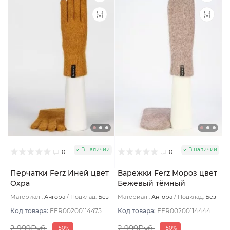
В наличии
В наличии
0
0
Перчатки Ferz Иней цвет
Варежки Ferz Мороз цвет
Охра
Бежевый тёмный
Материал :
Ангора
Подклад:
Без
Материал :
Ангора
Подклад:
Без
подклада
подклада
Код товара:
FER00200114475
Код товара:
FER00200114444
2 999Руб.
2 999Руб.
-50%
-50%