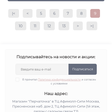
|<
<
5
6
7
8
9
10
11
12
13
>
>|
Подписывайтесь на новости и акции:
Подписаться
Я прочитал
Политика конфиденциальности
и согласен
с условиями
Наш адрес:
Магазин "Перчаточка" в ТЦ Афимолл-Сити Москва,
Пресненская наб. дом 2, ТЦ Афимолл-Сити (1й этаж,
рядом с салоном связи Т2)