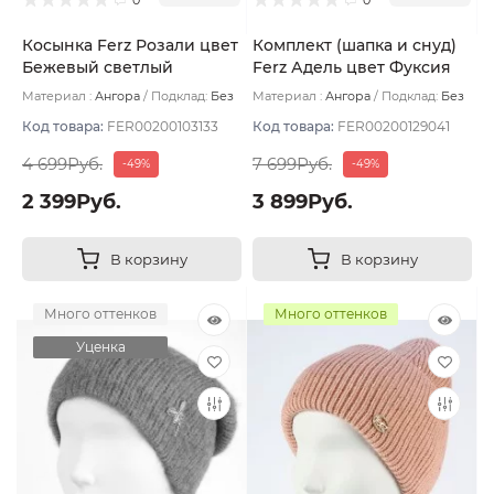
Косынка Ferz Розали цвет
Комплект (шапка и снуд)
Бежевый светлый
Ferz Адель цвет Фуксия
Материал :
Ангора
Подклад:
Без
Материал :
Ангора
Подклад:
Без
подклада
подклада
Код товара:
FER00200103133
Код товара:
FER00200129041
4 699Руб.
7 699Руб.
-49%
-49%
2 399Руб.
3 899Руб.
В корзину
В корзину
Много оттенков
Много оттенков
Уценка