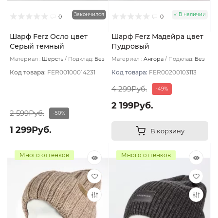
Закончился
В наличии
0
0
Шарф Ferz Осло цвет
Шарф Ferz Мадейра цвет
Серый темный
Пудровый
Материал :
Шерсть
Подклад:
Без
Материал :
Ангора
Подклад:
Без
подклада
подклада
Код товара:
FER00100014231
Код товара:
FER00200103113
4 299Руб.
-49%
2 199Руб.
2 599Руб.
-50%
1 299Руб.
В корзину
Много оттенков
Много оттенков