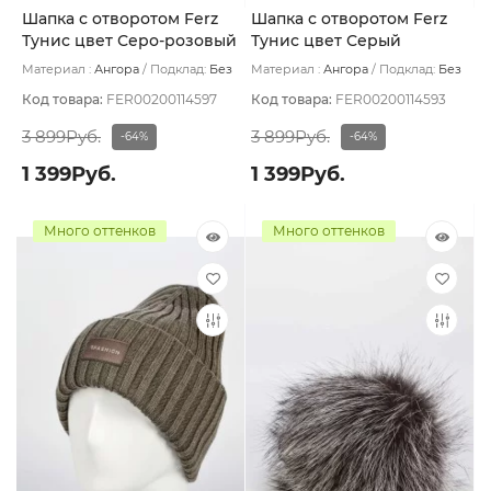
Шапка с отворотом Ferz
Шапка с отворотом Ferz
Тунис цвет Серо-розовый
Тунис цвет Серый
Материал :
Ангора
Подклад:
Без
Материал :
Ангора
Подклад:
Без
подклада
подклада
Код товара:
FER00200114597
Код товара:
FER00200114593
3 899Руб.
3 899Руб.
-64%
-64%
1 399Руб.
1 399Руб.
Много оттенков
Много оттенков