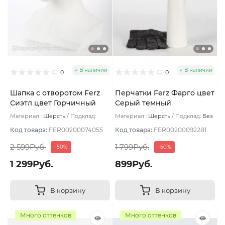
В наличии
В наличии
0
0
Шапка с отворотом Ferz
Перчатки Ferz Фарго цвет
Сиэтл цвет Горчичный
Серый темный
Материал :
Шерсть
Подклад:
Материал :
Шерсть
Подклад:
Без
Двухслойная/Шерстяной подвяз
подклада
Код товара:
FER00200074055
Код товара:
FER00200092281
2 599Руб.
1 799Руб.
-50%
-50%
1 299Руб.
899Руб.
В корзину
В корзину
Много оттенков
Много оттенков