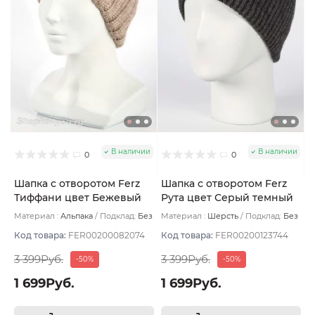
В наличии
В наличии
0
0
Шапка с отворотом Ferz
Шапка с отворотом Ferz
Тиффани цвет Бежевый
Рута цвет Серый темный
тёмный
Материал :
Альпака
Подклад:
Без
Материал :
Шерсть
Подклад:
Без
подклада
подклада
Код товара:
FER00200082074
Код товара:
FER00200123744
3 399Руб.
3 399Руб.
-50%
-50%
1 699Руб.
1 699Руб.