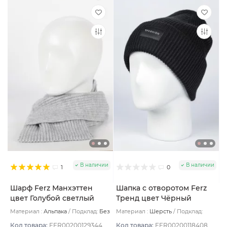
В наличии
В наличии
1
0
Шарф Ferz Манхэттен
Шапка с отворотом Ferz
цвет Голубой светлый
Тренд цвет Чёрный
Материал :
Альпака
Подклад:
Без
Материал :
Шерсть
Подклад:
подклада
Двухслойная/Шерстяной подвяз
Код товара:
FER00200129344
Код товара:
FER00200118408