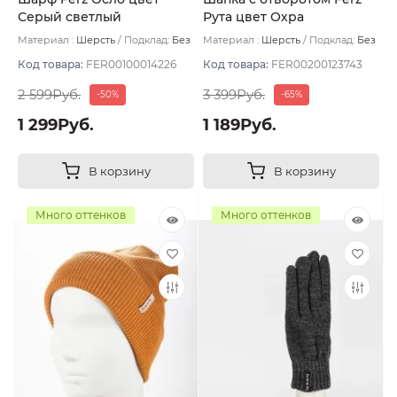
Серый светлый
Рута цвет Охра
Материал :
Шерсть
Подклад:
Без
Материал :
Шерсть
Подклад:
Без
подклада
подклада
Код товара:
FER00100014226
Код товара:
FER00200123743
2 599Руб.
3 399Руб.
-50%
-65%
1 299Руб.
1 189Руб.
В корзину
В корзину
Много оттенков
Много оттенков