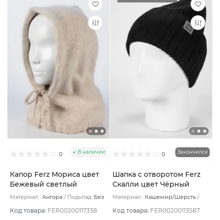
В наличии
Закончился
0
0
Капор Ferz Мориса цвет
Шапка с отворотом Ferz
Бежевый светлый
Скалли цвет Чёрный
Материал :
Ангора
Подклад:
Без
Материал :
Кашемир/Шерсть
подклада
Подклад:
Без подклада
Код товара:
FER00200117338
Код товара:
FER00200113587