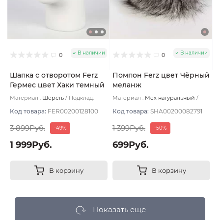
В наличии
В наличии
0
0
Шапка с отворотом Ferz
Помпон Ferz цвет Чёрный
Гермес цвет Хаки темный
меланж
Материал :
Шерсть
Подклад:
Материал :
Мех натуральный
Двухслойная/Шерстяной подвяз
Подклад:
Без подклада
Код товара:
FER00200128100
Код товара:
SHA00200082791
3 899Руб.
1 399Руб.
-49%
-50%
1 999Руб.
699Руб.
В корзину
В корзину
Показать еще