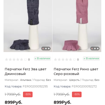
В наличии
В наличии
0
0
Перчатки Ferz Эва цвет
Перчатки Ferz Рино цвет
Джинсовый
Серо-розовый
Материал :
Альпака
Подклад:
Без
Материал :
Шерсть
Подклад:
Без
подклада
подклада
Код товара:
FER00200092295
Код товара:
FER00200092272
1 799Руб.
1 799Руб.
-50%
-50%
899Руб.
899Руб.