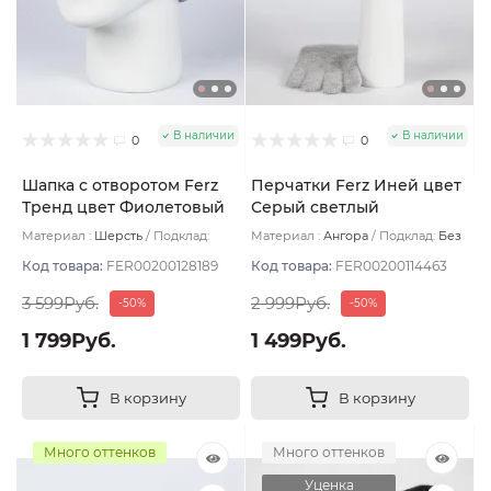
В наличии
В наличии
0
0
Шапка с отворотом Ferz
Перчатки Ferz Иней цвет
Тренд цвет Фиолетовый
Серый светлый
светлый
Материал :
Шерсть
Подклад:
Материал :
Ангора
Подклад:
Без
Двухслойная/Шерстяной подвяз
подклада
Код товара:
FER00200128189
Код товара:
FER00200114463
3 599Руб.
2 999Руб.
-50%
-50%
1 799Руб.
1 499Руб.
В корзину
В корзину
Много оттенков
Много оттенков
Уценка