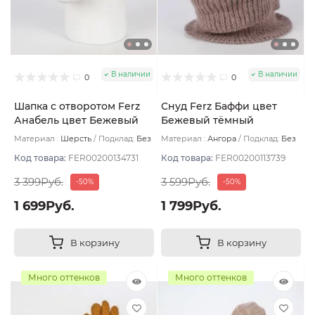
В наличии
В наличии
0
0
Шапка с отворотом Ferz
Снуд Ferz Баффи цвет
Анабель цвет Бежевый
Бежевый тёмный
тёмный
Материал :
Шерсть
Подклад:
Без
Материал :
Ангора
Подклад:
Без
подклада
подклада
Код товара:
FER00200134731
Код товара:
FER00200113739
3 399Руб.
3 599Руб.
-50%
-50%
1 699Руб.
1 799Руб.
В корзину
В корзину
Много оттенков
Много оттенков