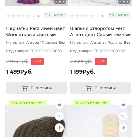
В наличии
В наличии
0
0
Перчатки Ferz Иней цвет
Шапка с отворотом Ferz
Фиолетовый светлый
Агент цвет Серый темный
Материал :
Ангора
Подклад:
Без
Материал :
Альпака
Подклад:
Без
подклада
подклада
Код товара:
FER00200128069
Код товара:
FER00200081820
2 999Руб.
2 399Руб.
-50%
-50%
1 499Руб.
1 199Руб.
В корзину
В корзину
Много оттенков
Много оттенков