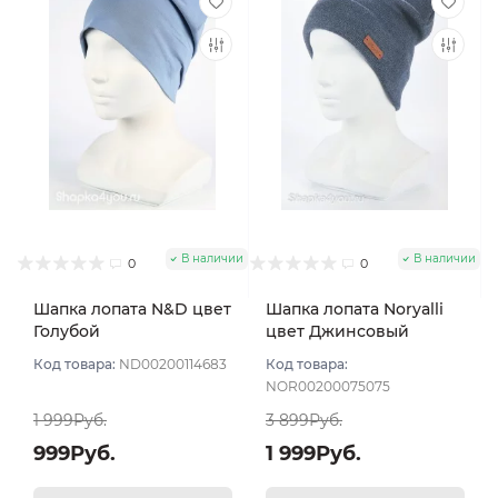
В наличии
В наличии
0
0
Шапка лопата N&D цвет
Шапка лопата Noryalli
Голубой
цвет Джинсовый
Код товара:
ND00200114683
Код товара:
NOR00200075075
1 999Руб.
3 899Руб.
999Руб.
1 999Руб.