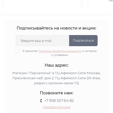
по
Подписывайтесь на новости и акции:
Подписаться
Я прочитал
Политика конфиденциальности
и согласен
с условиями
Наш адрес:
Магазин "Перчаточка" в ТЦ Афимолл-Сити Москва,
Пресненская наб. дом 2, ТЦ Афимолл-Сити (1й этаж,
рядом с салоном связи Т2)
Позвоните нам:
+7 958 557-64-82
Перезвоните мне