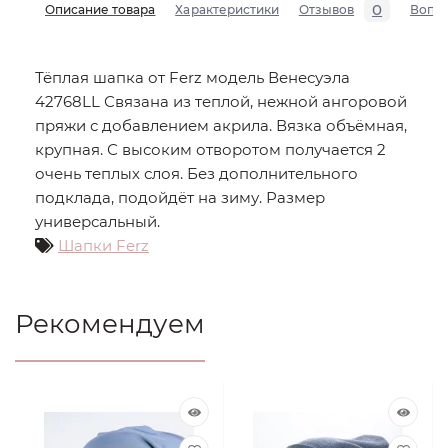
0
Описание товара
Характеристики
Отзывов
Вопр
Тёплая шапка от Ferz модель Венесуэла
42768LL Связана из теплой, нежной ангоровой
пряжи с добавлением акрила. Вязка объёмная,
крупная. С высоким отворотом получается 2
очень теплых слоя. Без дополнительного
подклада, подойдёт на зиму. Размер
универсальный.
Шапки Ferz
Рекомендуем