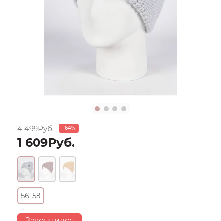
4 499Руб.
-64%
1 609Руб.
56-58
Закончился