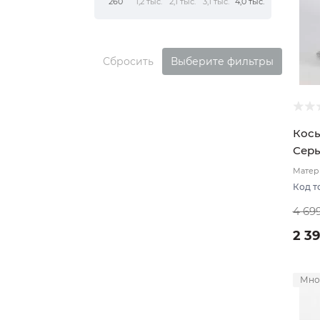
260
1,2 тыс.
2,1 тыс.
3,1 тыс.
4,0 тыс.
Сбросить
Выберите фильтры
Косы
Серы
Матери
подкл
Код т
4 69
2 3
Мно