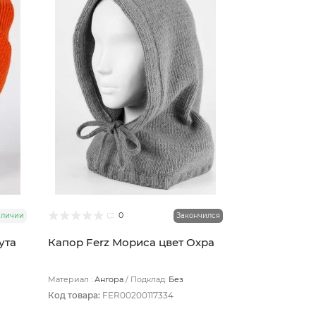
0
аличии
Закончился
ута
Капор Ferz Мориса цвет Охра
Материал :
Ангора
Подклад:
Без
подклада
Код товара:
FER00200117334