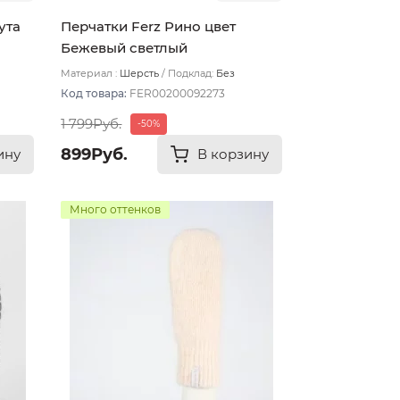
ута
Перчатки Ferz Рино цвет
Бежевый светлый
Материал :
Шерсть
Подклад:
Без
подклада
Код товара:
FER00200092273
1 799Руб.
-50%
899Руб.
ину
В корзину
Много оттенков