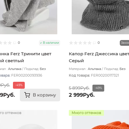
0
0
В наличии
Зако
нка Ferz Тринити цвет
Капор Ferz Джессика цве
й светлый
Серый
ал :
Альпака
Подклад:
Без
Материал :
Альпака
Подклад:
Без
ада
подклада
овара:
FER00200093936
Код товара:
FER00200117321
9Руб.
-49%
5 899Руб.
-49%
99Руб.
2 999Руб.
В корзину
го оттенков
Много оттенков