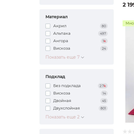
2 19
Материал
Мно
Акрил
80
Альпака
497
Ангора
1
k
Вискоза
24
Показать еще 7
Подклад
Без подклада
2.7
k
Вискоза
14
Двойная
45
Двухслойная
801
Показать еще 2