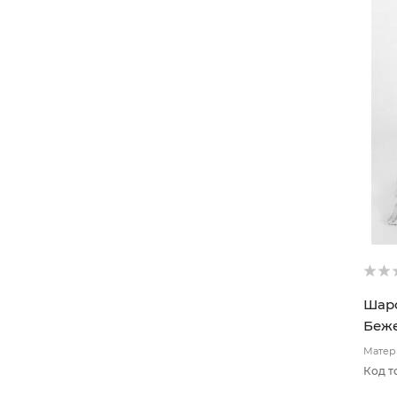
Шарф
Беже
Матери
подкл
Код т