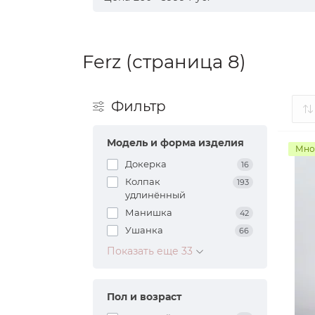
Ferz (страница 8)
Фильтр
Модель и форма изделия
Мно
Докерка
16
Колпак
193
удлинённый
Манишка
42
Ушанка
66
Показать еще 33
Пол и возраст