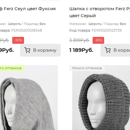
 Ferz Сеул цвет Фуксия
Шапка с отворотом Ferz Р
цвет Серый
ал :
Шерсть
Подклад:
Без
Материал :
Шерсть
Подклад:
Без
ада
подклада
овара:
FER00200128348
Код товара:
FER00200123739
9Руб.
3 399Руб.
-50%
-65%
9Руб.
1 189Руб.
В корзину
В корз
го оттенков
Много оттенков