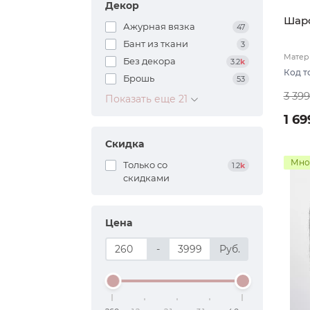
Декор
Шарф
Ажурная вязка
47
Бант из ткани
3
Матери
Без декора
3.2
k
подкл
Код т
Брошь
53
3 39
Показать еще 21
1 69
Скидка
Мно
Только со
1.2
k
cкидками
Цена
-
Руб.