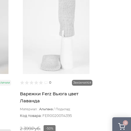
0
аличии
Закончился
Варежки Ferz Вьюга цвет
Лаванда
Материал :
Альпака
Подклад:
Двухслойная/Шерстяной подвяз
Код товара:
FER00200114395
0
2 399Руб.
-50%