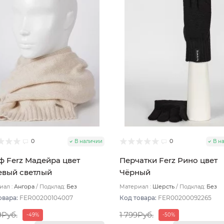
0
0
В наличии
В н
 Ferz Мадейра цвет
Перчатки Ferz Рино цвет
вый светлый
Чёрный
ал :
Ангора
Подклад:
Без
Материал :
Шерсть
Подклад:
Без
ада
подклада
овара:
FER00200104007
Код товара:
FER00200092265
9Руб.
1 799Руб.
-49%
-50%