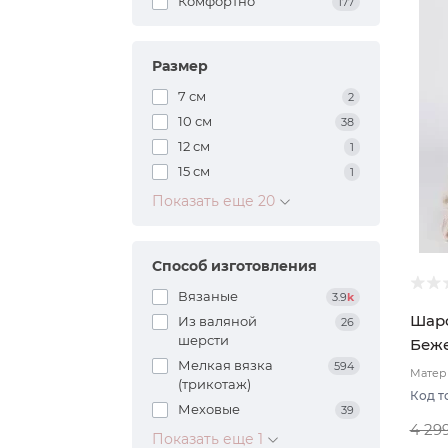
Комфортно
177
Размер
7 см
2
10 см
38
12 см
1
15 см
1
Показать еще 20
Способ изготовления
Вязаные
3.9
k
Шарф
Из валяной
26
шерсти
Беже
Мелкая вязка
594
Матери
(трикотаж)
подкл
Код т
Меховые
39
4 29
Показать еще 1