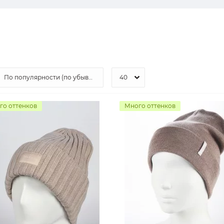
го оттенков
Много оттенков