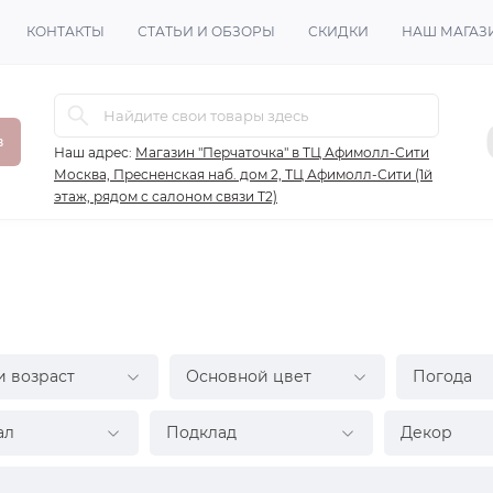
КОНТАКТЫ
СТАТЬИ И ОБЗОРЫ
СКИДКИ
НАШ МАГАЗ
в
Наш адрес:
Магазин "Перчаточка" в ТЦ Афимолл-Сити
Москва, Пресненская наб. дом 2, ТЦ Афимолл-Сити (1й
этаж, рядом с салоном связи Т2)
и возраст
Основной цвет
Погода
ал
Подклад
Декор