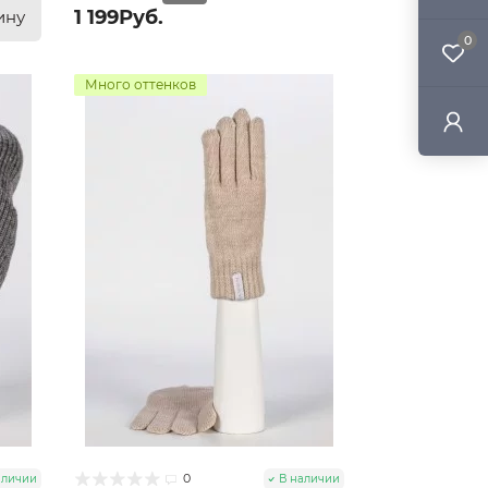
1 199Руб.
ину
0
Много оттенков
0
аличии
В наличии