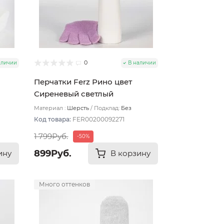
0
аличии
В наличии
Перчатки Ferz Рино цвет
Сиреневый светлый
Материал :
Шерсть
Подклад:
Без
подклада
Код товара:
FER00200092271
1 799Руб.
-50%
899Руб.
ину
В корзину
Много оттенков