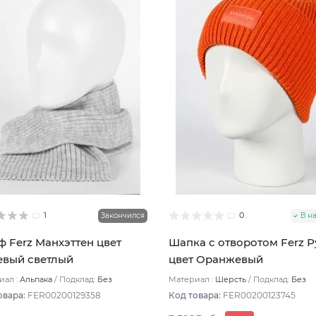
1
0
Закончился
В н
 Ferz Манхэттен цвет
Шапка с отворотом Ferz Р
вый светлый
цвет Оранжевый
ал :
Альпака
Подклад:
Без
Материал :
Шерсть
Подклад:
Без
ада
подклада
овара:
FER00200129358
Код товара:
FER00200123745