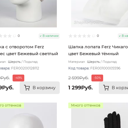
0
0
В наличии
В н
а с отворотом Ferz
Шапка лопата Ferz Чикаго
ес цвет Бежевый светлый
цвет Бежевый тёмный
ал :
Шерсть
Подклад:
Материал :
Шерсть
Подклад:
лойная/Шерстяной подвяз
Двухслойная/Шерстяной подвяз
овара:
FER00200128112
Код товара:
FER00100005596
9Руб.
2 599Руб.
-49%
-50%
9Руб.
1 299Руб.
В корзину
В корз
го оттенков
Много оттенков