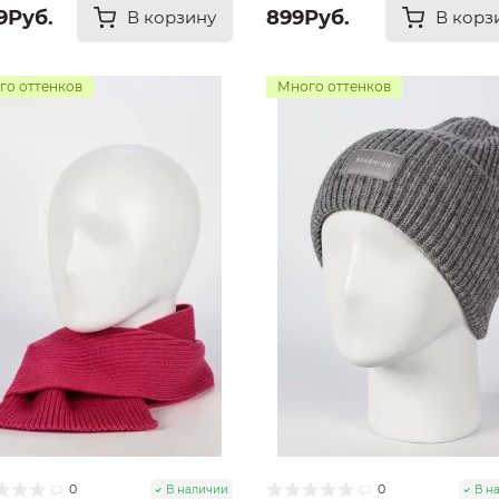
9Руб.
899Руб.
В корзину
В корз
го оттенков
Много оттенков
0
0
В наличии
В н