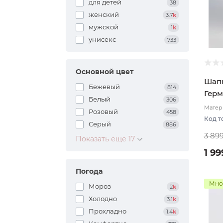
для детей
38
женский
3.7
k
мужской
1
k
унисекс
733
Основной цвет
Шапк
Бежевый
814
Герм
Белый
306
Матери
Розовый
458
Двухс
Код т
Серый
886
3 89
Показать еще 17
1 99
Погода
Мно
Мороз
2
k
Холодно
3.1
k
Прохладно
1.4
k