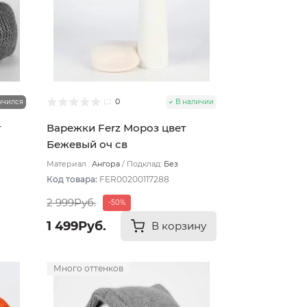
0
нчился
В наличии
т
Варежки Ferz Мороз цвет
Бежевый оч св
Материал :
Ангора
Подклад:
Без
подклада
Код товара:
FER00200117288
2 999Руб.
-50%
1 499Руб.
В корзину
Много оттенков