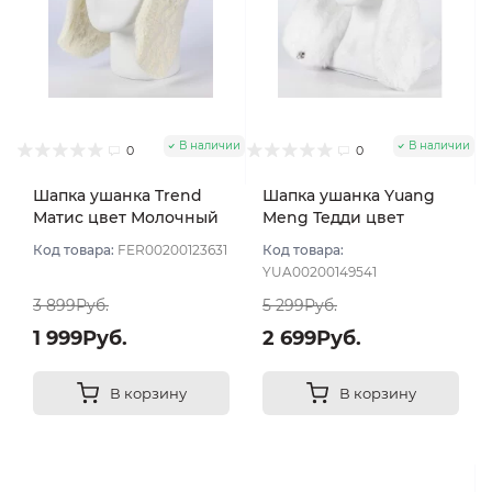
В наличии
В наличии
0
0
Шапка ушанка Trend
Шапка ушанка Yuang
Матис цвет Молочный
Meng Тедди цвет
размер 56-58
Белый размер 56-58
Код товара:
FER00200123631
Код товара:
YUA00200149541
3 899Руб.
5 299Руб.
1 999Руб.
2 699Руб.
В корзину
В корзину