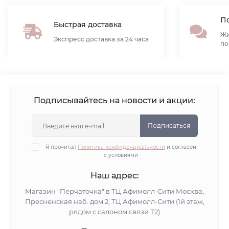
По
Быстрая доставка
Жи
Экспресс доставка за 24 часа
по
Подписывайтесь на новости и акции:
Подписаться
Я прочитал
Политика конфиденциальности
и согласен
с условиями
Наш адрес:
Магазин "Перчаточка" в ТЦ Афимолл-Сити Москва,
Пресненская наб. дом 2, ТЦ Афимолл-Сити (1й этаж,
рядом с салоном связи Т2)