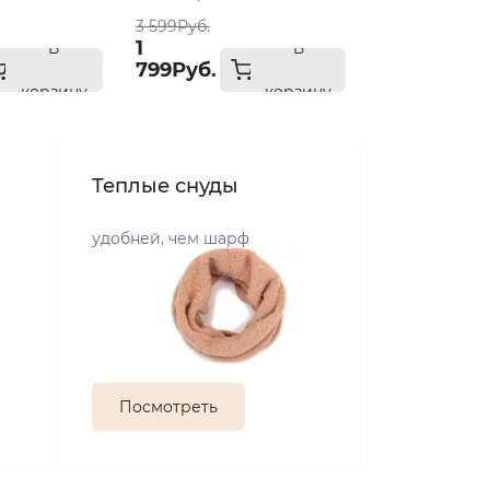
3 599Руб.
1
В
В
799Руб.
корзину
корзину
Теплые снуды
удобней, чем шарф
Посмотреть