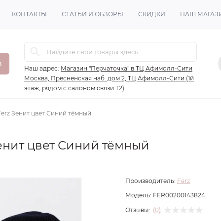
КОНТАКТЫ
СТАТЬИ И ОБЗОРЫ
СКИДКИ
НАШ МАГАЗ
в
Наш адрес:
Магазин "Перчаточка" в ТЦ Афимолл-Сити
Москва, Пресненская наб. дом 2, ТЦ Афимолл-Сити (1й
этаж, рядом с салоном связи Т2)
erz Зенит цвет Синий тёмный
Зенит цвет Синий тёмный
Производитель:
Ferz
Модель:
FER00200143824
Отзывы:
(0)