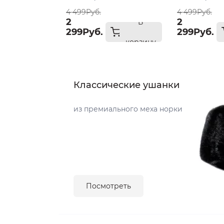
4 499Руб.
4 499Руб.
2
2
В
299Руб.
299Руб.
корзину
Классические ушанки
из премиального меха норки
Посмотреть