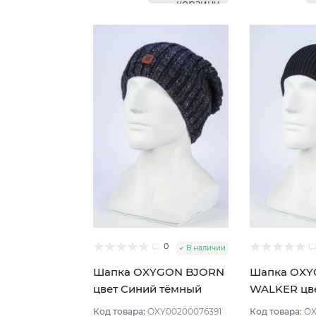
корзину
0
В наличии
Шапка OXYGON BJORN
Шапка OX
цвет Синий тёмный
WALKER цв
Код товара:
OXY00200076391
Код товара:
OX