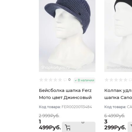
0
В наличии
Бейсболка шапка Ferz
Колпак уд
Мото цвет Джинсовый
шапка Cano
Синий тём
Код товара:
FER00200113484
Код товара:
CA
2 999Руб.
6 499Руб.
1
3
В
499Руб.
299Руб.