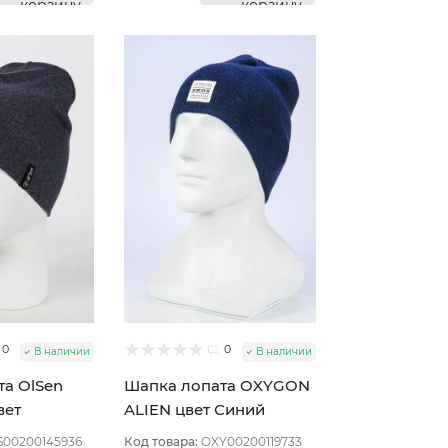
корзину
корзину
0
0
В наличии
В наличии
та OlSen
Шапка лопата OXYGON
вет
ALIEN цвет Синий
 мел
S00200145936
Код товара:
OXY00200119733