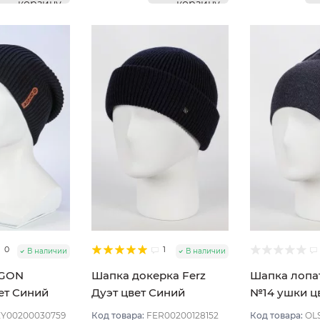
корзину
корзину
0
1
В наличии
В наличии
YGON
Шапка докерка Ferz
Шапка лопа
ет Синий
Дуэт цвет Синий
№14 ушки ц
тёмный
Джинсовый
Y00200030759
Код товара:
FER00200128152
Код товара:
OL