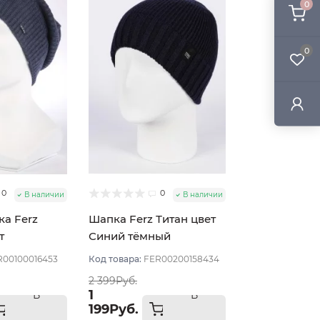
0
0
0
0
В наличии
В наличии
а Ferz
Шапка Ferz Титан цвет
т
Синий тёмный
R00100016453
Код товара:
FER00200158434
2 399Руб.
1
В
В
199Руб.