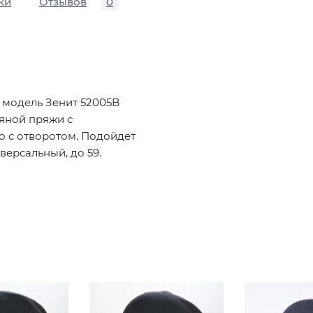
ки
Отзывов
0
 модель Зенит 52005B
тяной пряжи с
о с отворотом. Подойдет
версальный, до 59.