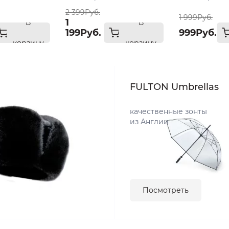
2 399Руб.
1 999Руб.
1
В
В
199Руб.
999Руб.
корзину
корзину
FULTON Umbrellas
качественные зонты
из Англии
Посмотреть