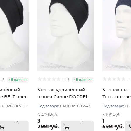
0
0
В наличии
В наличии
линённый
Колпак удлинённый
Колпак шапк
e BELT цвет
шапка Canoe DOPPEL
Торонто цве
ный
цвет Синий тёмный
Джинсовый
N00200065150
Код товара:
CAN00200055431
Код товара:
FE
6 499Руб.
3 199Руб.
3
1
В
В
299Руб.
599Руб.