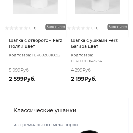
Закончился
Закончился
0
0
Шапка с отворотом Ferz
Шапка с ушками Ferz
Полли цвет
Багира цвет
Сиреневый светлый
Фиолетовый светлый
Код товара:
FER00200166921
Код товара:
FER00200143754
5 099Руб.
4 299Руб.
2 599Руб.
2 199Руб.
Классические ушанки
из премиального меха норки