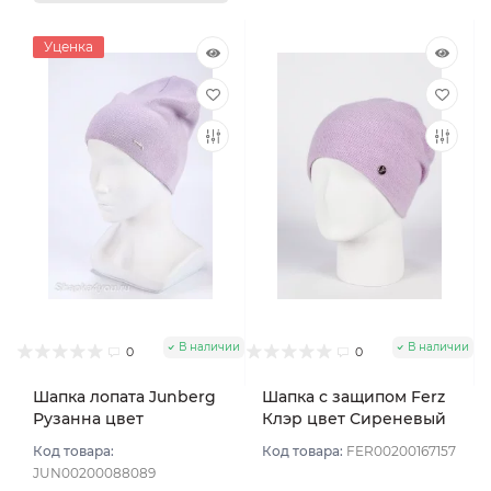
Уценка
В наличии
В наличии
0
0
Шапка лопата Junberg
Шапка с защипом Ferz
Рузанна цвет
Клэр цвет Сиреневый
Сиреневый светлый
светлый
Код товара:
Код товара:
FER00200167157
JUN00200088089