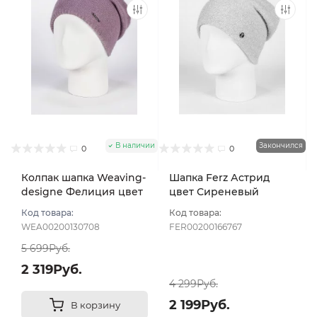
В наличии
Закончился
0
0
Колпак шапка Weaving-
Шапка Ferz Астрид
designe Фелиция цвет
цвет Сиреневый
Сиреневый
светлый
Код товара:
Код товара:
WEA00200130708
FER00200166767
5 699Руб.
2 319Руб.
4 299Руб.
2 199Руб.
В корзину