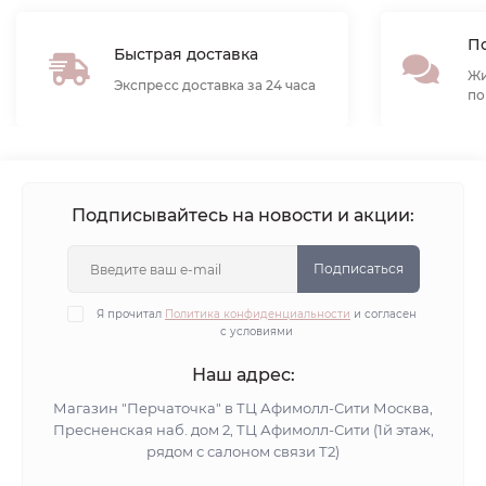
По
Быстрая доставка
Жи
Экспресс доставка за 24 часа
по
Подписывайтесь на новости и акции:
Подписаться
Я прочитал
Политика конфиденциальности
и согласен
с условиями
Наш адрес:
Магазин "Перчаточка" в ТЦ Афимолл-Сити Москва,
Пресненская наб. дом 2, ТЦ Афимолл-Сити (1й этаж,
рядом с салоном связи Т2)