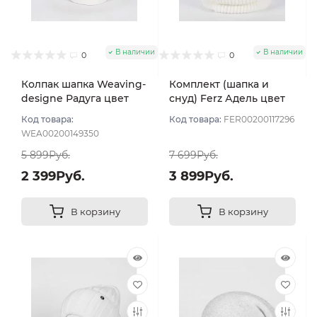
В наличии
В наличии
0
0
Колпак шапка Weaving-
Комплект (шапка и
designe Радуга цвет
снуд) Ferz Адель цвет
Молочный
Белый
Код товара:
Код товара:
FER00200117296
WEA00200149350
5 899Руб.
7 699Руб.
2 399Руб.
3 899Руб.
В корзину
В корзину