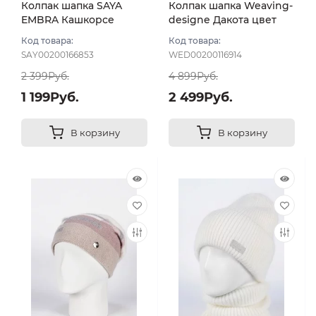
Колпак шапка SAYA
Колпак шапка Weaving-
EMBRA Кашкорсе
designe Дакота цвет
стразы цвет Белый
Молочный
Код товара:
Код товара:
SAY00200166853
WED00200116914
2 399Руб.
4 899Руб.
1 199Руб.
2 499Руб.
В корзину
В корзину