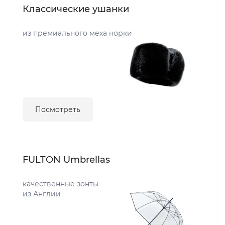
Классические ушанки
из премиального меха норки
Посмотреть
FULTON Umbrellas
качественные зонты
из Англии