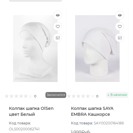
Закончился
В наличии
0
0
Колпак шапка OlSen
Колпак шапка SAYA
цвет Белый
EMBRA Кашкорсе
"шелк" цвет Белый
Код товара:
Код товара:
SAY00200164186
OLS00200062741
1 999Руб.