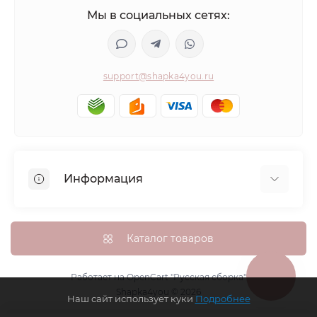
Мы в социальных сетях:
support@shapka4you.ru
Информация
О Shapka4you
Доставка, оплата и бонусные баллы
Каталог товаров
Гарантия возврата
Политика конфиденциальности
Работает на
OpenCart "Русская сборка"
Shapka4you © 2026
Контакты
Наш сайт использует куки
Подробнее
Возврат товара