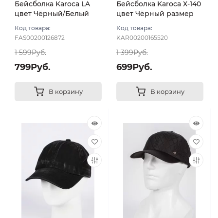
Бейсболка Karoca LA
Бейсболка Karoca Х-140
цвет Чёрный/Белый
цвет Чёрный размер
размер 57-59
57-58
Код товара:
Код товара:
FAS00200126872
KAR00200165520
1 599Руб.
1 399Руб.
799Руб.
699Руб.
В корзину
В корзину