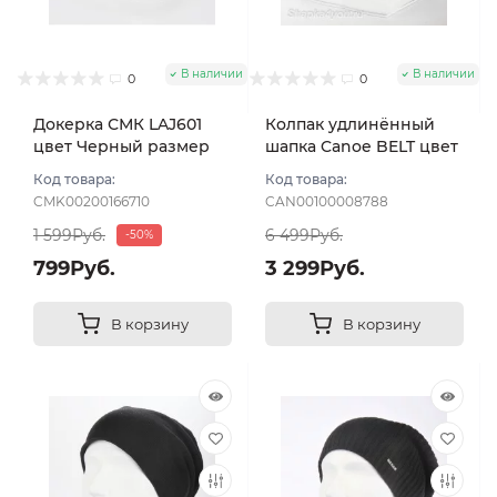
В наличии
В наличии
0
0
Докерка СМК LAJ601
Колпак удлинённый
цвет Черный размер
шапка Canoe BELT цвет
57-59
Черный
Код товара:
Код товара:
CMK00200166710
CAN00100008788
1 599Руб.
6 499Руб.
-50%
799Руб.
3 299Руб.
В корзину
В корзину