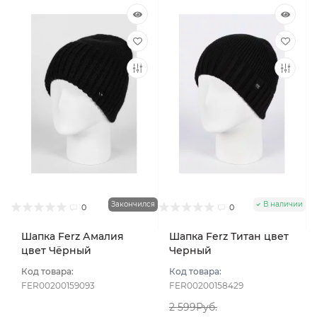
Закончился
В наличии
0
0
Шапка Ferz Амалия
Шапка Ferz Титан цвет
цвет Чёрный
Черный
Код товара:
Код товара:
FER00200159093
FER00200158429
2 599Руб.