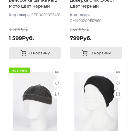
Бейсболка шапка Ferz
Докерка CMK LA-601
Мото цвет Черный
цвет Чёрный
Код товара:
FER00200113481
Код товара:
CMK00200152960
3 199Руб.
1 599Руб.
1 599Руб.
799Руб.
В корзину
В корзину
новинка