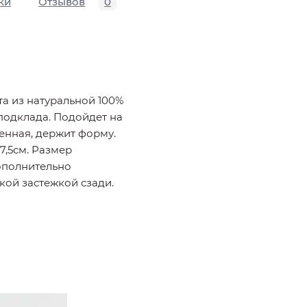
ки
Отзывов
0
а из натуральной 100%
 подклада. Подойдет на
енная, держит форму.
7,5см. Размер
Дополнительно
кой застежкой сзади.