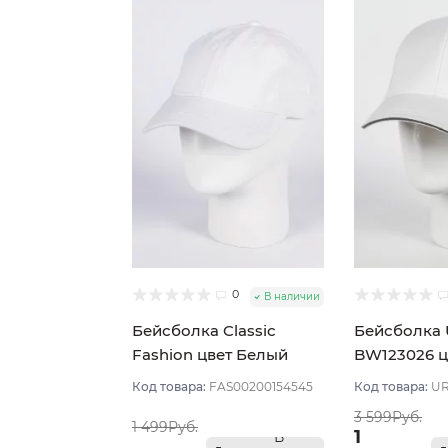
0
В наличии
Бейсболка Classic
Бейсболка
Fashion цвет Белый
BW123026 ц
размер 56-57
размер 56-
Код товара:
FAS00200154545
Код товара:
UR
3 599Руб.
1 499Руб.
1
В