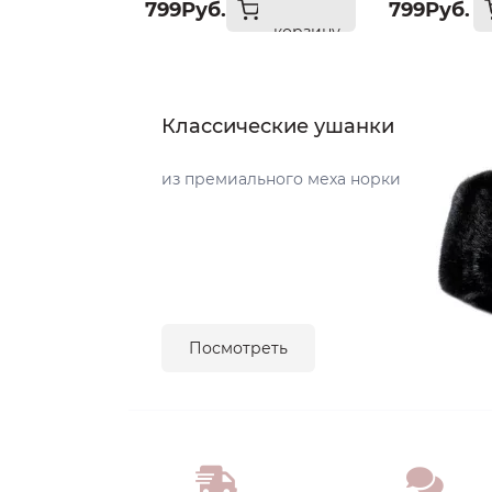
799Руб.
799Руб.
корзину
Классические ушанки
из премиального меха норки
Посмотреть