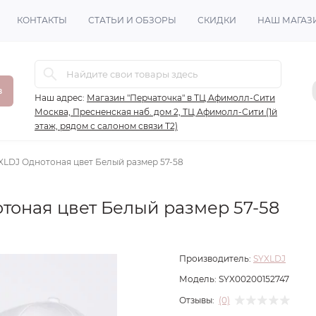
КОНТАКТЫ
СТАТЬИ И ОБЗОРЫ
СКИДКИ
НАШ МАГАЗ
в
Наш адрес:
Магазин "Перчаточка" в ТЦ Афимолл-Сити
Москва, Пресненская наб. дом 2, ТЦ Афимолл-Сити (1й
этаж, рядом с салоном связи Т2)
XLDJ Однотоная цвет Белый размер 57-58
тоная цвет Белый размер 57-58
Производитель:
SYXLDJ
Модель:
SYX00200152747
Отзывы:
(0)