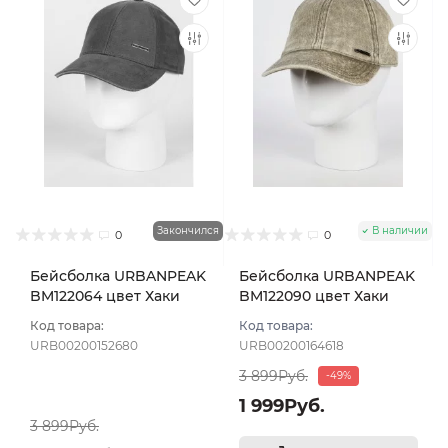
Закончился
В наличии
0
0
Бейсболка URBANPEAK
Бейсболка URBANPEAK
BM122064 цвет Хаки
BM122090 цвет Хаки
размер 55-56
размер 55-56
Код товара:
Код товара:
URB00200152680
URB00200164618
3 899Руб.
-49%
1 999Руб.
3 899Руб.