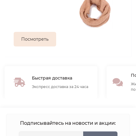
Посмотреть
По
Быстрая доставка
Жи
Экспресс доставка за 24 часа
по
Подписывайтесь на новости и акции: