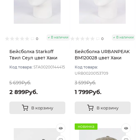
В наличии
В наличии
0
0
Бейсболка Starkoff
Бейсболка URBANPEAK
Твил Сеул цвет Хаки
BM120028 цвет Хаки
размер 56
размер 55-56
Код товара:
STA00200144415
Код товара:
URB00200153709
5 699Руб.
3 599Руб.
2 899Руб.
1 799Руб.
В корзину
В корзину
новинка