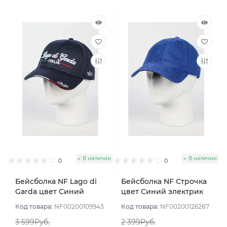
В наличии
В наличии
0
0
Бейсболка NF Lago di
Бейсболка NF Строчка
Garda цвет Синий
цвет Синий электрик
тёмный размер 57-59
размер 57-59
Код товара:
NF00200109943
Код товара:
NF00200126287
3 599Руб.
2 399Руб.