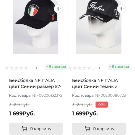
В наличии
В наличии
0
0
Бейсболка NF ITALIA
Бейсболка NF ITALIA
цвет Синий размер 57-
цвет Синий тёмный
59
размер 57-59
Код товара:
NIF00200152372
Код товара:
NF00200080723
3 399Руб.
3 399Руб.
-50%
1 699Руб.
1 699Руб.
В корзину
В корзину