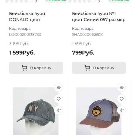
0
0
Бейсболка 4you
Бейсболка 4you №1
DONALD цвет
цвет Синий 057 размер
Джинсовый размер 57-
UNI
Код товара:
Код товара:
59
LOO00200138733
SHA00200136956
3 199Руб.
1 599Руб.
1 599Руб.
799Руб.
В корзину
В корзину