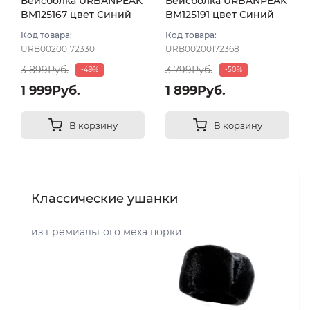
Бейсболка URBANPEAK
Бейсболка URBANPEAK
BM125167 цвет Синий
BM125191 цвет Синий
тёмный размер 55-56
тёмный размер 55-56
Код товара:
Код товара:
URB00200172330
URB00200172368
3 899Руб.
3 799Руб.
-49%
-50%
1 999Руб.
1 899Руб.
В корзину
В корзину
Классические ушанки
из премиального меха норки