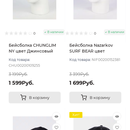
В наличии
В наличии
0
0
Бейсболка CHUNGLIM
Бейсболка Nazarkov
NY цвет Джинсовый
SURF BEAR цвет
темный размер L
Коричневый/
Код товара:
Код товара:
NIF00200152381
Джинсовый размер 57-
CHU00200109255
59
3 199Руб.
3 399Руб.
1 599Руб.
1 699Руб.
В корзину
В корзину
Хит!