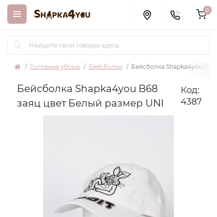
0
Головные уборы
Бейсболки
Бейсболка Shapka4you B68 
Бейсболка Shapka4you B68
Код:
4387
заяц цвет Белый размер UNI