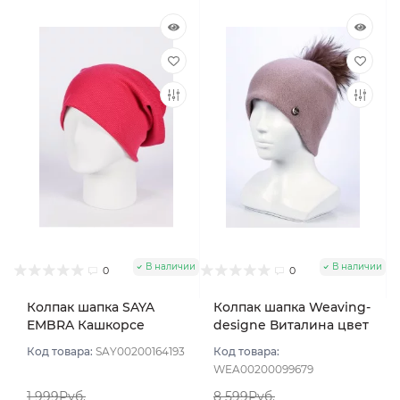
В наличии
В наличии
0
0
Колпак шапка SAYA
Колпак шапка Weaving-
EMBRA Кашкорсе
designe Виталина цвет
"шелк" цвет Фуксия
Пудровый
Код товара:
SAY00200164193
Код товара:
WEA00200099679
1 999Руб.
8 599Руб.