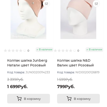
В наличии
В наличии
0
0
Колпак шапка Junberg
Колпак шапка N&D
Натали цвет Розовый
Валик цвет Розовый
пудровый
пудровый светлый
Код товара:
JUN00200114233
Код товара:
NID00200126819
3 399Руб.
1 599Руб.
1 699Руб.
799Руб.
В корзину
В корзину