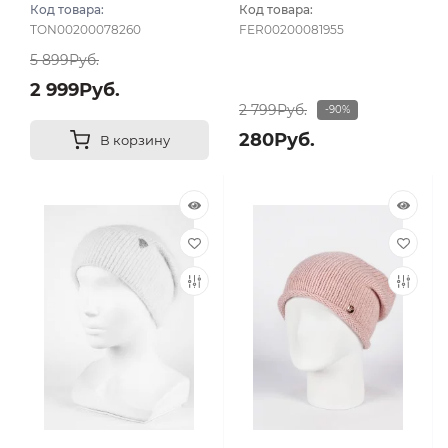
Коралловый
Код товара:
Код товара:
TON00200078260
FER00200081955
5 899Руб.
2 999Руб.
2 799Руб.
-90%
280Руб.
В корзину