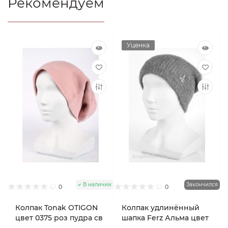
Рекомендуем
Уценка
В наличии
Закончился
0
0
Колпак Tonak OTIGON
Колпак удлинённый
цвет 0375 роз пудра св
шапка Ferz Альма цвет