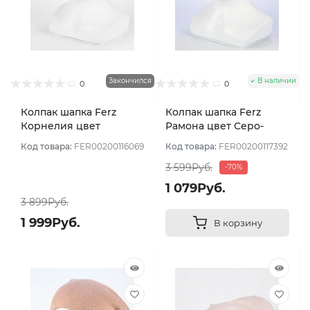
Закончился
В наличии
0
0
Колпак шапка Ferz
Колпак шапка Ferz
Корнелия цвет
Рамона цвет Серо-
Розовый светлый
розовый
Код товара:
FER00200116069
Код товара:
FER00200117392
3 599Руб.
-70%
1 079Руб.
3 899Руб.
1 999Руб.
В корзину