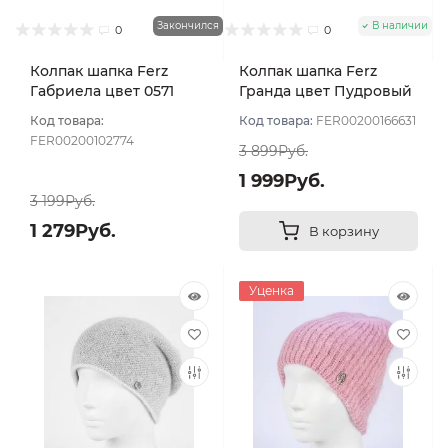
Закончился
В наличии
0
0
Колпак шапка Ferz
Колпак шапка Ferz
Габриела цвет 0571
Гранда цвет Пудровый
розовый св
Код товара:
Код товара:
FER00200166631
FER00200102774
3 899Руб.
1 999Руб.
3 199Руб.
1 279Руб.
В корзину
Уценка