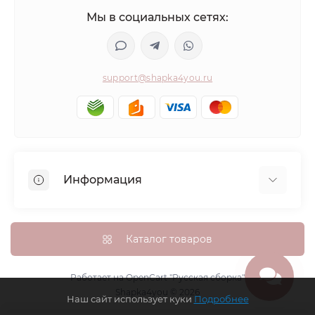
Мы в социальных сетях:
support@shapka4you.ru
Информация
О Shapka4you
Доставка, оплата и бонусные баллы
Каталог товаров
Гарантия возврата
Политика конфиденциальности
Работает на
OpenCart "Русская сборка"
Shapka4you © 2026
Контакты
Наш сайт использует куки
Подробнее