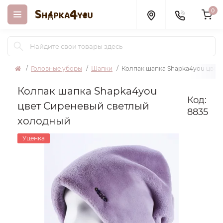
0
Головные уборы
Шапки
Колпак шапка Shapka4you цвет
Колпак шапка Shapka4you
Код:
цвет Сиреневый светлый
8835
холодный
Уценка