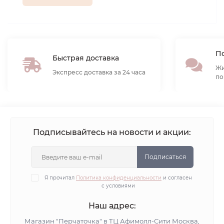
По
Быстрая доставка
Жи
Экспресс доставка за 24 часа
по
Подписывайтесь на новости и акции:
Подписаться
Я прочитал
Политика конфиденциальности
и согласен
с условиями
Наш адрес:
Магазин "Перчаточка" в ТЦ Афимолл-Сити Москва,