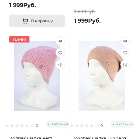
1 999Руб.
3 899Руб.
1 999Руб.
В корзину
Уценка
В наличии
В наличии
0
0
Колпак шапка Ferz
Колпак шапка Junberg