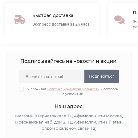
По
Быстрая доставка
Жи
Экспресс доставка за 24 часа
по
Подписывайтесь на новости и акции:
Подписаться
Я прочитал
Политика конфиденциальности
и согласен
с условиями
Наш адрес:
Магазин "Перчаточка" в ТЦ Афимолл-Сити Москва,
Пресненская наб. дом 2, ТЦ Афимолл-Сити (1й этаж,
рядом с салоном связи Т2)