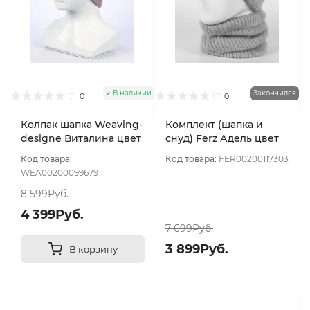
В наличии
Закончился
0
0
Колпак шапка Weaving-
Комплект (шапка и
designe Виталина цвет
снуд) Ferz Адель цвет
Пудровый
Пудровый
Код товара:
Код товара:
FER00200117303
WEA00200099679
8 599Руб.
4 399Руб.
7 699Руб.
3 899Руб.
В корзину