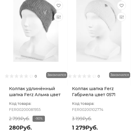
Закончился
Закончился
0
0
Колпак удлинённый
Колпак шапка Ferz
шапка Ferz Альма цвет
Габриела цвет 0571
Коралловый
розовый св
Код товара:
Код товара:
FER00200081955
FER00200102774
2 799Руб.
3 199Руб.
-90%
280Руб.
1 279Руб.