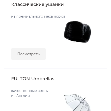
Классические ушанки
из премиального меха норки
Посмотреть
FULTON Umbrellas
качественные зонты
из Англии