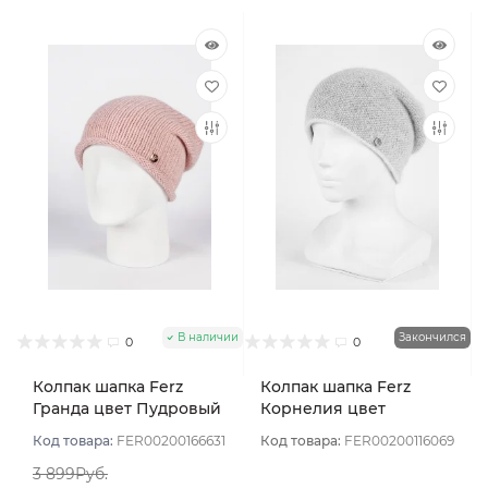
В наличии
Закончился
0
0
Колпак шапка Ferz
Колпак шапка Ferz
Гранда цвет Пудровый
Корнелия цвет
Розовый светлый
Код товара:
FER00200166631
Код товара:
FER00200116069
3 899Руб.