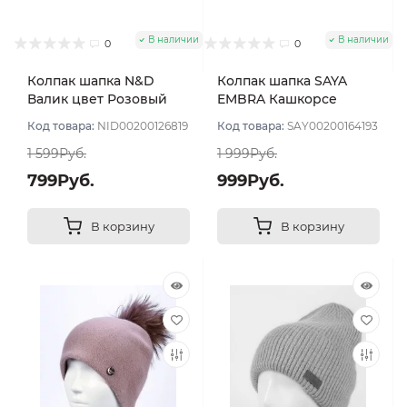
В наличии
В наличии
0
0
Колпак шапка N&D
Колпак шапка SAYA
Валик цвет Розовый
EMBRA Кашкорсе
пудровый светлый
"шелк" цвет Фуксия
Код товара:
NID00200126819
Код товара:
SAY00200164193
1 599Руб.
1 999Руб.
799Руб.
999Руб.
В корзину
В корзину