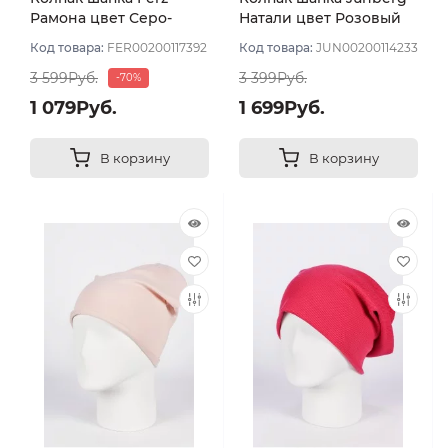
Рамона цвет Серо-
Натали цвет Розовый
розовый
пудровый
Код товара:
FER00200117392
Код товара:
JUN00200114233
3 599Руб.
3 399Руб.
-70%
1 079Руб.
1 699Руб.
В корзину
В корзину