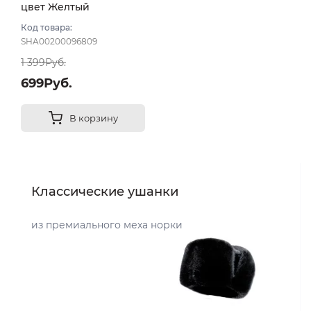
цвет Желтый
Код товара:
SHA00200096809
1 399Руб.
699Руб.
В корзину
Классические ушанки
из премиального меха норки